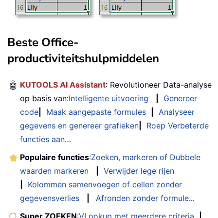
Beste Office-
productiviteitshulpmiddelen
🤖
KUTOOLS AI Assistant
: Revolutioneer Data-analyse
op basis van:
Intelligente uitvoering
|
Genereer
code
|
Maak aangepaste formules
|
Analyseer
gegevens en genereer grafieken
|
Roep Verbeterde
functies aan
…
Populaire functies
:
Zoeken, markeren of Dubbele
waarden markeren
|
Verwijder lege rijen
|
Kolommen samenvoegen of cellen zonder
gegevensverlies
|
Afronden zonder formule
...
Super ZOEKEN
:
VLookup met meerdere criteria
|