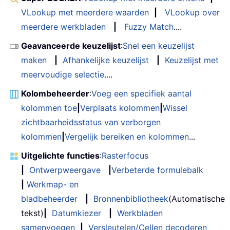
VLookup met meerdere waarden
|
VLookup over
meerdere werkbladen
|
Fuzzy Match
....
Geavanceerde keuzelijst
:
Snel een keuzelijst
maken
|
Afhankelijke keuzelijst
|
Keuzelijst met
meervoudige selectie
....
Kolombeheerder
:
Voeg een specifiek aantal
kolommen toe
|
Verplaats kolommen
|
Wissel
zichtbaarheidsstatus van verborgen
kolommen
|
Vergelijk bereiken en kolommen
...
Uitgelichte functies
:
Rasterfocus
|
Ontwerpweergave
|
Verbeterde formulebalk
|
Werkmap- en
bladbeheerder
|
Bronnenbibliotheek
(Automatische
tekst)
|
Datumkiezer
|
Werkbladen
samenvoegen
|
Versleutelen/Cellen decoderen