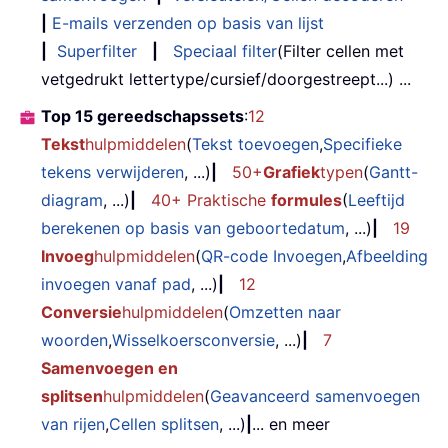
|
E-mails verzenden op basis van lijst
|
Superfilter
|
Speciaal filter
(Filter cellen met
vetgedrukt lettertype/cursief/doorgestreept...) ...
Top 15 gereedschapssets
:
12
Tekst
hulpmiddelen
(
Tekst toevoegen
,
Specifieke
tekens verwijderen
, ...)
|
50+
Grafiek
typen
(
Gantt-
diagram
, ...)
|
40+ Praktische
formules
(
Leeftijd
berekenen op basis van geboortedatum
, ...)
|
19
Invoeg
hulpmiddelen
(
QR-code Invoegen
,
Afbeelding
invoegen vanaf pad
, ...)
|
12
Conversie
hulpmiddelen
(
Omzetten naar
woorden
,
Wisselkoersconversie
, ...)
|
7
Samenvoegen en
splitsen
hulpmiddelen
(
Geavanceerd samenvoegen
van rijen
,
Cellen splitsen
, ...)
|
... en meer