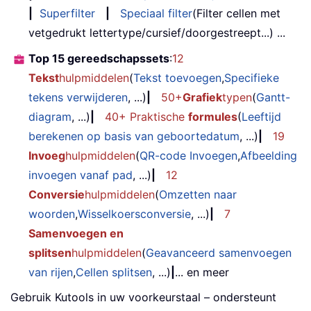
|
Superfilter
|
Speciaal filter
(Filter cellen met
vetgedrukt lettertype/cursief/doorgestreept...) ...
Top 15 gereedschapssets
:
12
Tekst
hulpmiddelen
(
Tekst toevoegen
,
Specifieke
tekens verwijderen
, ...)
|
50+
Grafiek
typen
(
Gantt-
diagram
, ...)
|
40+ Praktische
formules
(
Leeftijd
berekenen op basis van geboortedatum
, ...)
|
19
Invoeg
hulpmiddelen
(
QR-code Invoegen
,
Afbeelding
invoegen vanaf pad
, ...)
|
12
Conversie
hulpmiddelen
(
Omzetten naar
woorden
,
Wisselkoersconversie
, ...)
|
7
Samenvoegen en
splitsen
hulpmiddelen
(
Geavanceerd samenvoegen
van rijen
,
Cellen splitsen
, ...)
|
... en meer
Gebruik Kutools in uw voorkeurstaal – ondersteunt