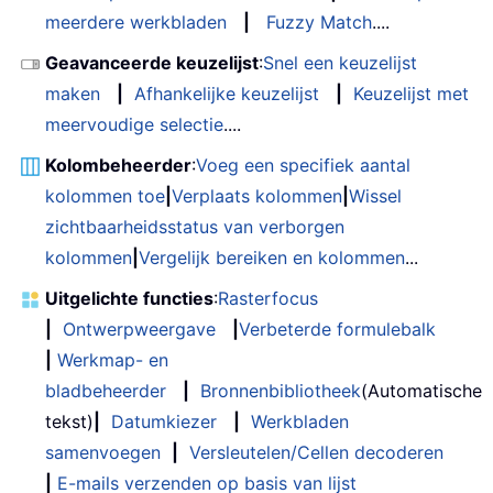
meerdere werkbladen
|
Fuzzy Match
....
Geavanceerde keuzelijst
:
Snel een keuzelijst
maken
|
Afhankelijke keuzelijst
|
Keuzelijst met
meervoudige selectie
....
Kolombeheerder
:
Voeg een specifiek aantal
kolommen toe
|
Verplaats kolommen
|
Wissel
zichtbaarheidsstatus van verborgen
kolommen
|
Vergelijk bereiken en kolommen
...
Uitgelichte functies
:
Rasterfocus
|
Ontwerpweergave
|
Verbeterde formulebalk
|
Werkmap- en
bladbeheerder
|
Bronnenbibliotheek
(Automatische
tekst)
|
Datumkiezer
|
Werkbladen
samenvoegen
|
Versleutelen/Cellen decoderen
|
E-mails verzenden op basis van lijst