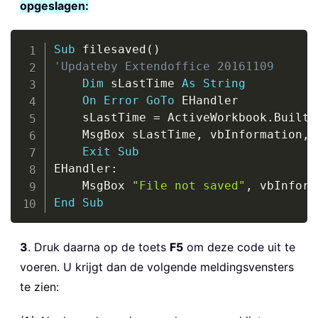
opgeslagen:
Copy
Sub
 filesaved
(
)
'Updateby Extendoffice 20161109
Dim
 sLastTime 
As
String
On
Error
GoTo
 EHandler

    sLastTime 
=
 ActiveWorkbook
.
Builti
    MsgBox sLastTime
,
 vbInformation
,
Exit
Sub
EHandler
:
    MsgBox 
"File not saved"
,
 vbInform
End
Sub
3
. Druk daarna op de toets
F5
om deze code uit te
voeren. U krijgt dan de volgende meldingsvensters
te zien: