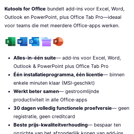
Kutools for Office
bundelt add-ins voor Excel, Word,
Outlook en PowerPoint, plus Office Tab Pro—ideaal
voor teams die met meerdere Office-apps werken.
Alles-in-één suite
— add-ins voor Excel, Word,
Outlook & PowerPoint plus Office Tab Pro
Één installatieprogramma, één licentie
— binnen
enkele minuten klaar (MSI-geschikt)
Werkt beter samen
— gestroomlijnde
productiviteit in alle Office-apps
30 dagen volledig functionele proefversie
— geen
registratie, geen creditcard
Beste prijs-kwaliteitverhouding
— bespaar ten
opzichte van het afzonderlijk kopen van add-ins