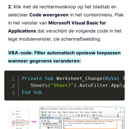
2
. Klik met de rechtermuisknop op het bladtab en
selecteer
Code weergeven
in het contextmenu. Plak
in het venster van
Microsoft Visual Basic for
Applications
dat verschijnt de volgende code in het
lege modulevenster, zie schermafbeelding:
VBA-code: Filter automatisch opnieuw toepassen
wanneer gegevens veranderen:
Copy
Private
Sub
 Worksheet_Change
(
ByVal
 Ta
   Sheets
(
"Sheet3"
)
.
AutoFilter
.
End
Sub