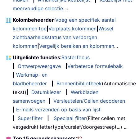
meervoudige selectie
....
Kolombeheerder
:
Voeg een specifiek aantal
kolommen toe
|
Verplaats kolommen
|
Wissel
zichtbaarheidsstatus van verborgen
kolommen
|
Vergelijk bereiken en kolommen
...
Uitgelichte functies
:
Rasterfocus
|
Ontwerpweergave
|
Verbeterde formulebalk
|
Werkmap- en
bladbeheerder
|
Bronnenbibliotheek
(Automatische
tekst)
|
Datumkiezer
|
Werkbladen
samenvoegen
|
Versleutelen/Cellen decoderen
|
E-mails verzenden op basis van lijst
|
Superfilter
|
Speciaal filter
(Filter cellen met
vetgedrukt lettertype/cursief/doorgestreept...) ...
Top 15 gereedschapssets
:
12