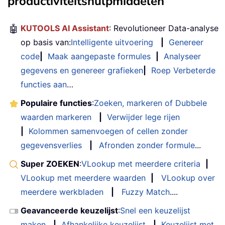
productiviteitshulpmiddelen
🤖
KUTOOLS AI Assistant
: Revolutioneer Data-analyse
op basis van:
Intelligente uitvoering
|
Genereer
code
|
Maak aangepaste formules
|
Analyseer
gegevens en genereer grafieken
|
Roep Verbeterde
functies aan
…
Populaire functies
:
Zoeken, markeren of Dubbele
waarden markeren
|
Verwijder lege rijen
|
Kolommen samenvoegen of cellen zonder
gegevensverlies
|
Afronden zonder formule
...
Super ZOEKEN
:
VLookup met meerdere criteria
|
VLookup met meerdere waarden
|
VLookup over
meerdere werkbladen
|
Fuzzy Match
....
Geavanceerde keuzelijst
:
Snel een keuzelijst
maken
|
Afhankelijke keuzelijst
|
Keuzelijst met