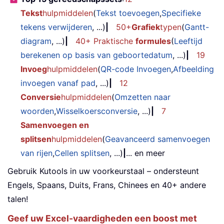
Tekst
hulpmiddelen
(
Tekst toevoegen
,
Specifieke
tekens verwijderen
, ...)
|
50+
Grafiek
typen
(
Gantt-
diagram
, ...)
|
40+ Praktische
formules
(
Leeftijd
berekenen op basis van geboortedatum
, ...)
|
19
Invoeg
hulpmiddelen
(
QR-code Invoegen
,
Afbeelding
invoegen vanaf pad
, ...)
|
12
Conversie
hulpmiddelen
(
Omzetten naar
woorden
,
Wisselkoersconversie
, ...)
|
7
Samenvoegen en
splitsen
hulpmiddelen
(
Geavanceerd samenvoegen
van rijen
,
Cellen splitsen
, ...)
|
... en meer
Gebruik Kutools in uw voorkeurstaal – ondersteunt
Engels, Spaans, Duits, Frans, Chinees en 40+ andere
talen!
Geef uw Excel-vaardigheden een boost met