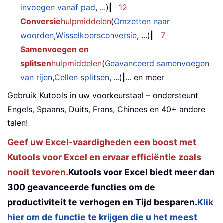
invoegen vanaf pad
, ...)
|
12
Conversie
hulpmiddelen
(
Omzetten naar
woorden
,
Wisselkoersconversie
, ...)
|
7
Samenvoegen en
splitsen
hulpmiddelen
(
Geavanceerd samenvoegen
van rijen
,
Cellen splitsen
, ...)
|
... en meer
Gebruik Kutools in uw voorkeurstaal – ondersteunt
Engels, Spaans, Duits, Frans, Chinees en 40+ andere
talen!
Geef uw Excel-vaardigheden een boost met
Kutools voor Excel en ervaar efficiëntie zoals
nooit tevoren.
Kutools voor Excel biedt meer dan
300 geavanceerde functies om de
productiviteit te verhogen en Tijd besparen.
Klik
hier om de functie te krijgen die u het meest