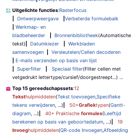
Uitgelichte functies
:
Rasterfocus
|
Ontwerpweergave
|
Verbeterde formulebalk
|
Werkmap- en
bladbeheerder
|
Bronnenbibliotheek
(Automatische
tekst)
|
Datumkiezer
|
Werkbladen
samenvoegen
|
Versleutelen/Cellen decoderen
|
E-mails verzenden op basis van lijst
|
Superfilter
|
Speciaal filter
(Filter cellen met
vetgedrukt lettertype/cursief/doorgestreept...) ...
Top 15 gereedschapssets
:
12
Tekst
hulpmiddelen
(
Tekst toevoegen
,
Specifieke
tekens verwijderen
, ...)
|
50+
Grafiek
typen
(
Gantt-
diagram
, ...)
|
40+ Praktische
formules
(
Leeftijd
berekenen op basis van geboortedatum
, ...)
|
19
Invoeg
hulpmiddelen
(
QR-code Invoegen
,
Afbeelding