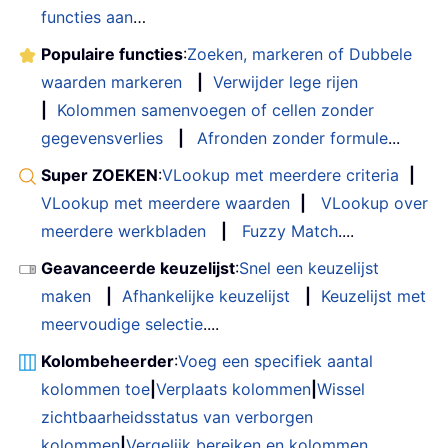
functies aan
…
Populaire functies
:
Zoeken, markeren of Dubbele
waarden markeren
|
Verwijder lege rijen
|
Kolommen samenvoegen of cellen zonder
gegevensverlies
|
Afronden zonder formule
...
Super ZOEKEN
:
VLookup met meerdere criteria
|
VLookup met meerdere waarden
|
VLookup over
meerdere werkbladen
|
Fuzzy Match
....
Geavanceerde keuzelijst
:
Snel een keuzelijst
maken
|
Afhankelijke keuzelijst
|
Keuzelijst met
meervoudige selectie
....
Kolombeheerder
:
Voeg een specifiek aantal
kolommen toe
|
Verplaats kolommen
|
Wissel
zichtbaarheidsstatus van verborgen
kolommen
|
Vergelijk bereiken en kolommen
...