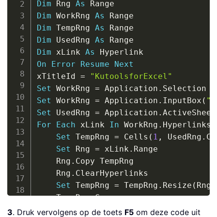
Dim
 Rng 
As
Dim
 WorkRng 
As
Dim
 TempRng 
As
Dim
 UsedRng 
As
Dim
 xLink 
As
On
Error
Resume
Next
xTitleId 
=
"KutoolsforExcel"
Set
 WorkRng 
=
 Application
.
Set
 WorkRng 
=
 Application
.
InputBox
(
"R
Set
 UsedRng 
=
 Application
.
ActiveSheet
For
Each
 xLink 
In
 WorkRng
.
Hyperlinks

Set
 TempRng 
=
 Cells
(
1
,
 UsedRng
.
Co
Set
 Rng 
=
 xLink
.
Range

    Rng
.
Copy TempRng

    Rng
.
ClearHyperlinks

Set
 TempRng 
=
 TempRng
.
Resize
(
Rng
.
    TempRng
.
Copy

    Rng
.
PasteSpecial xlPasteFormats

3
. Druk vervolgens op de toets
F5
om deze code uit