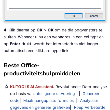
4
. Klik daarna op
OK
>
OK
om de dialoogvensters te
sluiten. Wanneer u nu een webadres in een cel typt en
op
Enter
drukt, wordt het internetadres niet langer
automatisch een klikbare hyperlink.
Beste Office-
productiviteitshulpmiddelen
🤖
KUTOOLS AI Assistant
: Revolutioneer Data-analyse
op basis van:
Intelligente uitvoering
|
Genereer
code
|
Maak aangepaste formules
|
Analyseer
gegevens en genereer grafieken
|
Roep Verbeterde