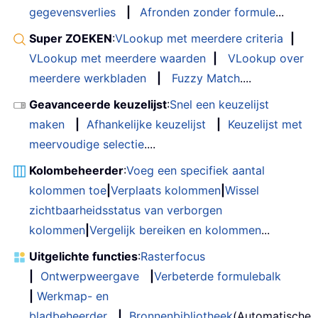
gegevensverlies
|
Afronden zonder formule
...
Super ZOEKEN
:
VLookup met meerdere criteria
|
VLookup met meerdere waarden
|
VLookup over
meerdere werkbladen
|
Fuzzy Match
....
Geavanceerde keuzelijst
:
Snel een keuzelijst
maken
|
Afhankelijke keuzelijst
|
Keuzelijst met
meervoudige selectie
....
Kolombeheerder
:
Voeg een specifiek aantal
kolommen toe
|
Verplaats kolommen
|
Wissel
zichtbaarheidsstatus van verborgen
kolommen
|
Vergelijk bereiken en kolommen
...
Uitgelichte functies
:
Rasterfocus
|
Ontwerpweergave
|
Verbeterde formulebalk
|
Werkmap- en
bladbeheerder
|
Bronnenbibliotheek
(Automatische