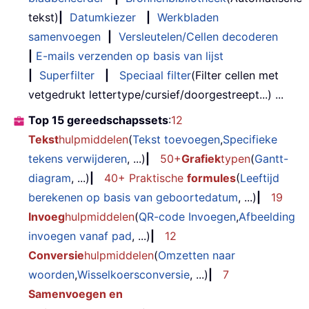
tekst)
|
Datumkiezer
|
Werkbladen
samenvoegen
|
Versleutelen/Cellen decoderen
|
E-mails verzenden op basis van lijst
|
Superfilter
|
Speciaal filter
(Filter cellen met
vetgedrukt lettertype/cursief/doorgestreept...) ...
Top 15 gereedschapssets
:
12
Tekst
hulpmiddelen
(
Tekst toevoegen
,
Specifieke
tekens verwijderen
, ...)
|
50+
Grafiek
typen
(
Gantt-
diagram
, ...)
|
40+ Praktische
formules
(
Leeftijd
berekenen op basis van geboortedatum
, ...)
|
19
Invoeg
hulpmiddelen
(
QR-code Invoegen
,
Afbeelding
invoegen vanaf pad
, ...)
|
12
Conversie
hulpmiddelen
(
Omzetten naar
woorden
,
Wisselkoersconversie
, ...)
|
7
Samenvoegen en