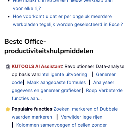
Hoe maakt u in Excel een nieuw werkblad aan
voor elke rij?
Hoe voorkomt u dat er per ongeluk meerdere
werkbladen tegelijk worden geselecteerd in Excel?
Beste Office-
productiviteitshulpmiddelen
🤖
KUTOOLS AI Assistant
: Revolutioneer Data-analyse
op basis van:
Intelligente uitvoering
|
Genereer
code
|
Maak aangepaste formules
|
Analyseer
gegevens en genereer grafieken
|
Roep Verbeterde
functies aan
…
Populaire functies
:
Zoeken, markeren of Dubbele
waarden markeren
|
Verwijder lege rijen
|
Kolommen samenvoegen of cellen zonder