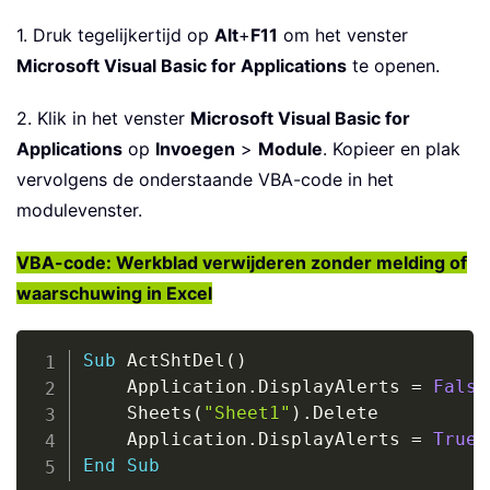
1. Druk tegelijkertijd op
Alt
+
F11
om het venster
Microsoft Visual Basic for Applications
te openen.
2. Klik in het venster
Microsoft Visual Basic for
Applications
op
Invoegen
>
Module
. Kopieer en plak
vervolgens de onderstaande VBA-code in het
modulevenster.
VBA-code: Werkblad verwijderen zonder melding of
waarschuwing in Excel
Copy
Sub
 ActShtDel
(
)
    Application
.
DisplayAlerts 
=
False
    Sheets
(
"Sheet1"
)
.
Delete

    Application
.
DisplayAlerts 
=
True
End
Sub