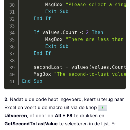
        MsgBox 
"Please select a singl
Exit
Sub
End
If
If
 values
.
Count 
<
2
Then
        MsgBox 
"There are less than t
Exit
Sub
End
If
    secondLast 
=
 values
(
values
.
Count 
    MsgBox 
"The second-to-last value 
End
Sub
2
. Nadat u de code hebt ingevoerd, keert u terug naar
Excel en voert u de macro uit via de knop
Uitvoeren
, of door op
Alt + F8
te drukken en
GetSecondToLastValue
te selecteren in de lijst. Er