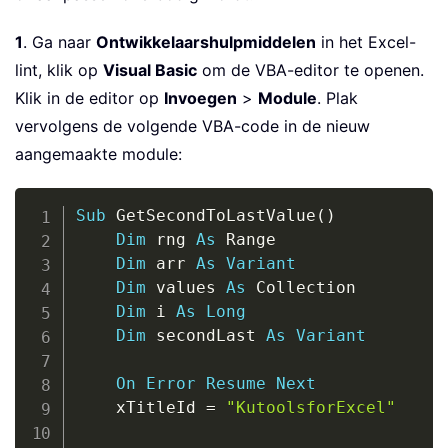
1
. Ga naar
Ontwikkelaarshulpmiddelen
in het Excel-
lint, klik op
Visual Basic
om de VBA-editor te openen.
Klik in de editor op
Invoegen
>
Module
. Plak
vervolgens de volgende VBA-code in de nieuw
aangemaakte module:
Copy
Sub
 GetSecondToLastValue
(
)
Dim
 rng 
As
 Range

Dim
 arr 
As
Variant
Dim
 values 
As
 Collection

Dim
 i 
As
Long
Dim
 secondLast 
As
Variant
On
Error
Resume
Next
    xTitleId 
=
"KutoolsforExcel"