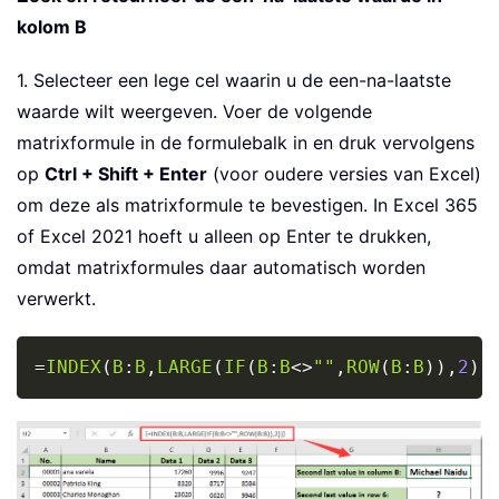
kolom B
1. Selecteer een lege cel waarin u de een-na-laatste
waarde wilt weergeven. Voer de volgende
matrixformule in de formulebalk in en druk vervolgens
op
Ctrl + Shift + Enter
(voor oudere versies van Excel)
om deze als matrixformule te bevestigen. In Excel 365
of Excel 2021 hoeft u alleen op Enter te drukken,
omdat matrixformules daar automatisch worden
verwerkt.
Copy
=
INDEX
(
B
:
B
,
LARGE
(
IF
(
B
:
B
<>
""
,
ROW
(
B
:
B
)
)
,
2
)
)