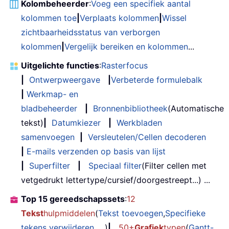
Kolombeheerder
:
Voeg een specifiek aantal
kolommen toe
|
Verplaats kolommen
|
Wissel
zichtbaarheidsstatus van verborgen
kolommen
|
Vergelijk bereiken en kolommen
...
Uitgelichte functies
:
Rasterfocus
|
Ontwerpweergave
|
Verbeterde formulebalk
|
Werkmap- en
bladbeheerder
|
Bronnenbibliotheek
(Automatische
tekst)
|
Datumkiezer
|
Werkbladen
samenvoegen
|
Versleutelen/Cellen decoderen
|
E-mails verzenden op basis van lijst
|
Superfilter
|
Speciaal filter
(Filter cellen met
vetgedrukt lettertype/cursief/doorgestreept...) ...
Top 15 gereedschapssets
:
12
Tekst
hulpmiddelen
(
Tekst toevoegen
,
Specifieke
tekens verwijderen
, ...)
|
50+
Grafiek
typen
(
Gantt-