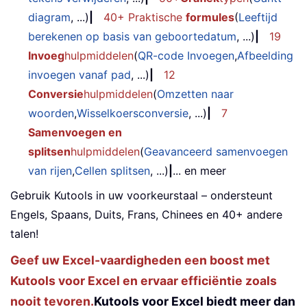
diagram
, ...)
|
40+ Praktische
formules
(
Leeftijd
berekenen op basis van geboortedatum
, ...)
|
19
Invoeg
hulpmiddelen
(
QR-code Invoegen
,
Afbeelding
invoegen vanaf pad
, ...)
|
12
Conversie
hulpmiddelen
(
Omzetten naar
woorden
,
Wisselkoersconversie
, ...)
|
7
Samenvoegen en
splitsen
hulpmiddelen
(
Geavanceerd samenvoegen
van rijen
,
Cellen splitsen
, ...)
|
... en meer
Gebruik Kutools in uw voorkeurstaal – ondersteunt
Engels, Spaans, Duits, Frans, Chinees en 40+ andere
talen!
Geef uw Excel-vaardigheden een boost met
Kutools voor Excel en ervaar efficiëntie zoals
nooit tevoren.
Kutools voor Excel biedt meer dan