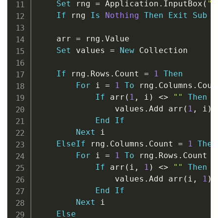
Set
 rng 
=
 Application
.
InputBox
(
"S
If
 rng 
Is
Nothing
Then
Exit
Sub
    arr 
=
 rng
.
Value

Set
 values 
=
New
 Collection

If
 rng
.
Rows
.
Count 
=
1
Then
For
 i 
=
1
To
 rng
.
Columns
.
Count
If
 arr
(
1
,
 i
)
<
>
""
Then
                values
.
Add arr
(
1
,
 i
)
End
If
Next
 i

ElseIf
 rng
.
Columns
.
Count 
=
1
Then
For
 i 
=
1
To
 rng
.
Rows
.
Count

If
 arr
(
i
,
1
)
<
>
""
Then
                values
.
Add arr
(
i
,
1
)
End
If
Next
 i

Else