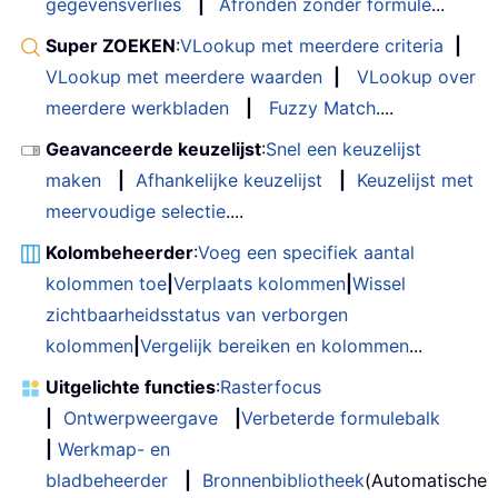
gegevensverlies
|
Afronden zonder formule
...
Super ZOEKEN
:
VLookup met meerdere criteria
|
VLookup met meerdere waarden
|
VLookup over
meerdere werkbladen
|
Fuzzy Match
....
Geavanceerde keuzelijst
:
Snel een keuzelijst
maken
|
Afhankelijke keuzelijst
|
Keuzelijst met
meervoudige selectie
....
Kolombeheerder
:
Voeg een specifiek aantal
kolommen toe
|
Verplaats kolommen
|
Wissel
zichtbaarheidsstatus van verborgen
kolommen
|
Vergelijk bereiken en kolommen
...
Uitgelichte functies
:
Rasterfocus
|
Ontwerpweergave
|
Verbeterde formulebalk
|
Werkmap- en
bladbeheerder
|
Bronnenbibliotheek
(Automatische