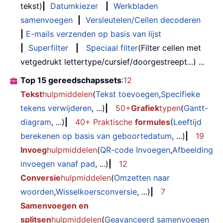
tekst)
|
Datumkiezer
|
Werkbladen
samenvoegen
|
Versleutelen/Cellen decoderen
|
E-mails verzenden op basis van lijst
|
Superfilter
|
Speciaal filter
(Filter cellen met
vetgedrukt lettertype/cursief/doorgestreept...) ...
Top 15 gereedschapssets
:
12
Tekst
hulpmiddelen
(
Tekst toevoegen
,
Specifieke
tekens verwijderen
, ...)
|
50+
Grafiek
typen
(
Gantt-
diagram
, ...)
|
40+ Praktische
formules
(
Leeftijd
berekenen op basis van geboortedatum
, ...)
|
19
Invoeg
hulpmiddelen
(
QR-code Invoegen
,
Afbeelding
invoegen vanaf pad
, ...)
|
12
Conversie
hulpmiddelen
(
Omzetten naar
woorden
,
Wisselkoersconversie
, ...)
|
7
Samenvoegen en
splitsen
hulpmiddelen
(
Geavanceerd samenvoegen