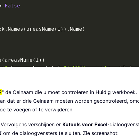
=
False
ok
.
Names
(
areasName
(
i
)
)
.
Name
)
e
(
areasName
(
i
)
)
 '"
&
 areasName
(
i
)
&
"' DOES exist!"
,
 vbInfor
 '"
&
 areasName
(
i
)
&
"' does NOT exist!"
,
 vbI
2
" de Celnaam die u moet controleren in Huidig werkboek.
aan dat er drie Celnaam moeten worden gecontroleerd, omda
e te voegen of te verwijderen.
=
True
 Vervolgens verschijnen er
Kutools voor Excel
-dialoogvens
K
om de dialoogvensters te sluiten. Zie screenshot: