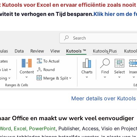
utools voor Excel en ervaar efficiëntie zoals nooit
iteit te verhogen en Tijd besparen.
Klik hier om de 
Meer details over Kutools 
 naar Office en maakt uw werk veel eenvoudiger
Word, Excel, PowerPoint
, Publisher, Access, Visio en Project
uwe tabbladen binnen hetzelfde venster, in plaats van in 