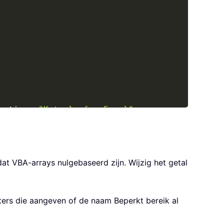
mation
,
"Kutools for Excel"
nformation
,
"Kutools for Excel"
t VBA-arrays nulgebaseerd zijn. Wijzig het getal
ters die aangeven of de naam Beperkt bereik al