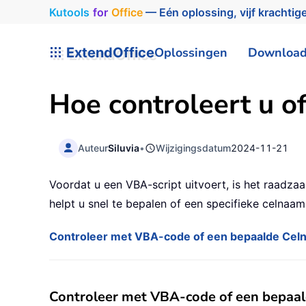
Kutools
for
Office
— Eén oplossing, vijf krachtige
ExtendOffice
Oplossingen
Downloa
Hoe controleert u of
Auteur
Siluvia
•
Wijzigingsdatum
2024-11-21
Voordat u een VBA-script uitvoert, is het raadza
helpt u snel te bepalen of een specifieke celnaam
Controleer met VBA-code of een bepaalde Cel
Controleer met VBA-code of een bepaa