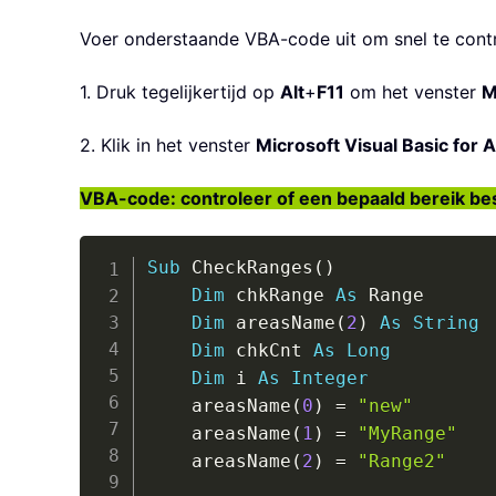
Voer onderstaande VBA-code uit om snel te contr
1. Druk tegelijkertijd op
Alt
+
F11
om het venster
M
2. Klik in het venster
Microsoft Visual Basic for A
VBA-code: controleer of een bepaald bereik bes
Sub
 CheckRanges
(
)
Dim
 chkRange 
As
 Range

Dim
 areasName
(
2
)
As
String
Dim
 chkCnt 
As
Long
Dim
 i 
As
Integer
    areasName
(
0
)
=
"new"
    areasName
(
1
)
=
"MyRange"
    areasName
(
2
)
=
"Range2"