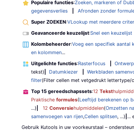
Populaire functies
:
Zoeken, markeren of Dub
gegevensverlies
|
Afronden zonder formul
Super ZOEKEN
:
VLookup met meerdere criter
Geavanceerde keuzelijst
:
Snel een keuzelijs
Kolombeheerder
:
Voeg een specifiek aantal
en kolommen
...
Uitgelichte functies
:
Rasterfocus
|
Ontwerp
tekst)
|
Datumkiezer
|
Werkbladen samenv
filter
(Filter cellen met vetgedrukt lettertype/cu
Top 15 gereedschapssets
:
12
Tekst
hulpmidd
Praktische
formules
(
Leeftijd berekenen op 
...)
|
12
Conversie
hulpmiddelen
(
Omzetten n
samenvoegen van rijen
,
Cellen splitsen
, ...)
|
...
Gebruik Kutools in uw voorkeurstaal – ondersteun