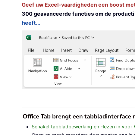
Geef uw Excel-vaardigheden een boost met K
300 geavanceerde functies om de productiv
heeft...
Office Tab brengt een tabbladinterface
Schakel tabbladbewerking en -lezen in voor 
Open en maak meerdere documenten aan in nie