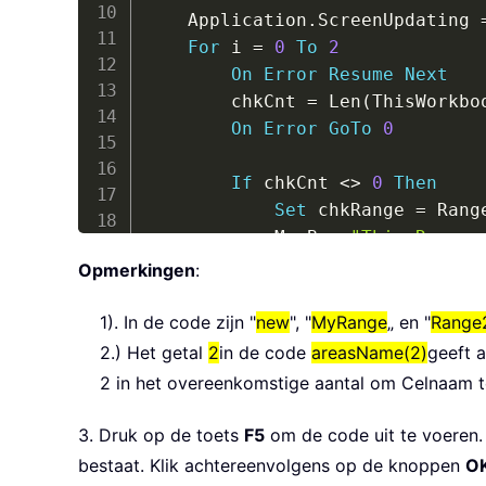
    Application
.
ScreenUpdating 
For
 i 
=
0
To
2
On
Error
Resume
Next
        chkCnt 
=
 Len
(
ThisWorkbo
On
Error
GoTo
0
If
 chkCnt 
<
>
0
Then
Set
 chkRange 
=
 Rang
            MsgBox 
"This Range:
            chkCnt 
=
0
Opmerkingen
:
Else
            MsgBox 
"This Range:
1). In de code zijn "
new
", "
MyRange
„ en "
Range
End
If
2.) Het getal
2
in de code
areasName(2)
geeft 
Next
 i

2 in het overeenkomstige aantal om Celnaam to
    Application
.
ScreenUpdating 
End
Sub
3. Druk op de toets
F5
om de code uit te voeren.
bestaat. Klik achtereenvolgens op de knoppen
O