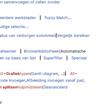
n samenvoegen of cellen zonder
eerdere werkbladen
|
Fuzzy Match
....
udige selectie
....
status van verborgen kolommen
|
Vergelijk bereiken
eheerder
|
Bronnenbibliotheek
(Automatische
n op basis van lijst
|
Superfilter
|
Speciaal
50+
Grafiek
typen
(
Gantt-diagram
, ...)
|
40+
code Invoegen
,
Afbeelding invoegen vanaf pad
,
 splitsen
hulpmiddelen
(
Geavanceerd
!