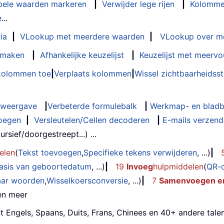
bele waarden markeren
|
Verwijder lege rijen
|
Kolomme
e
...
ia
|
VLookup met meerdere waarden
|
VLookup over m
t maken
|
Afhankelijke keuzelijst
|
Keuzelijst met meervo
 kolommen toe
|
Verplaats kolommen
|
Wissel zichtbaarheids
weergave
|
Verbeterde formulebalk
|
Werkmap- en bladb
oegen
|
Versleutelen/Cellen decoderen
|
E-mails verzende
rsief/doorgestreept...) ...
elen
(
Tekst toevoegen
,
Specifieke tekens verwijderen
, ...)
|
basis van geboortedatum
, ...)
|
19
Invoeg
hulpmiddelen
(
QR-
aar woorden
,
Wisselkoersconversie
, ...)
|
7
Samenvoegen en
 en meer
t Engels, Spaans, Duits, Frans, Chinees en 40+ andere talen