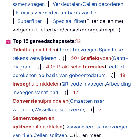
samenvoegen
|
Versleutelen/Cellen decoderen
|
E-mails verzenden op basis van lijst
|
Superfilter
|
Speciaal filter
(Filter cellen met
vetgedrukt lettertype/cursief/doorgestreept...) ...
Top 15 gereedschapssets
:
12
Tekst
hulpmiddelen
(
Tekst toevoegen
,
Specifieke
tekens verwijderen
, ...)
|
50+
Grafiek
typen
(
Gantt-
diagram
, ...)
|
40+ Praktische
formules
(
Leeftijd
berekenen op basis van geboortedatum
, ...)
|
19
Invoeg
hulpmiddelen
(
QR-code Invoegen
,
Afbeelding
invoegen vanaf pad
, ...)
|
12
Conversie
hulpmiddelen
(
Omzetten naar
woorden
,
Wisselkoersconversie
, ...)
|
7
Samenvoegen en
splitsen
hulpmiddelen
(
Geavanceerd samenvoegen
van rijen
,
Cellen splitsen
, ...)
|
... en meer