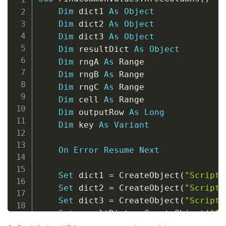
Dim
 dict1 
As
Object
Dim
 dict2 
As
Object
Dim
 dict3 
As
Object
Dim
 resultDict 
As
Object
Dim
 rngA 
As
 Range

Dim
 rngB 
As
 Range

Dim
 rngC 
As
 Range

Dim
 cell 
As
 Range

Dim
 outputRow 
As
Long
Dim
 key 
As
Variant
On
Error
Resume
Next
Set
 dict1 
=
 CreateObject
(
"Scripti
Set
 dict2 
=
 CreateObject
(
"Scripti
Set
 dict3 
=
 CreateObject
(
"Scripti
Set
 resultDict 
=
 CreateObject
(
"Sc