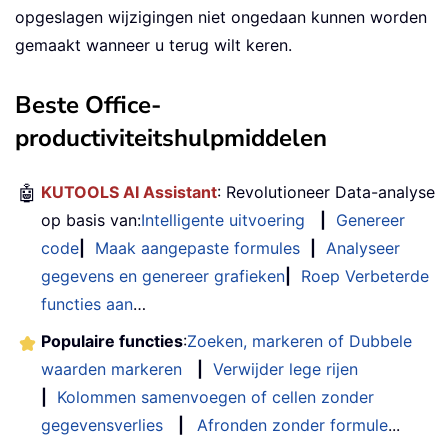
opgeslagen wijzigingen niet ongedaan kunnen worden
For
Each
 cell 
In
 rngC

gemaakt wanneer u terug wilt keren.
If
Not
 dict3
.
exists
(
cell
.
Valu
            dict3
.
Add cell
.
Value
,
1
Beste Office-
End
If
Next
productiviteitshulpmiddelen
' Check which values exist in all
🤖
KUTOOLS AI Assistant
: Revolutioneer Data-analyse
For
Each
 key 
In
 dict1
.
keys

op basis van:
Intelligente uitvoering
|
Genereer
If
 dict2
.
exists
(
key
)
And
 dict
code
|
Maak aangepaste formules
|
Analyseer
            resultDict
.
Add key
,
1
gegevens en genereer grafieken
|
Roep Verbeterde
End
If
Next
functies aan
…
Populaire functies
:
Zoeken, markeren of Dubbele
' Output result to next empty col
waarden markeren
|
Verwijder lege rijen
    outputRow 
=
1
|
Kolommen samenvoegen of cellen zonder
For
Each
 key 
In
 resultDict
.
keys

gegevensverlies
|
Afronden zonder formule
...
        Cells
(
outputRow
,
 Columns
.
Coun