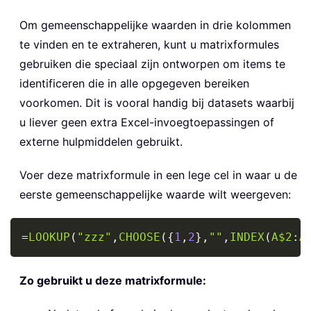
Om gemeenschappelijke waarden in drie kolommen
te vinden en te extraheren, kunt u matrixformules
gebruiken die speciaal zijn ontworpen om items te
identificeren die in alle opgegeven bereiken
voorkomen. Dit is vooral handig bij datasets waarbij
u liever geen extra Excel-invoegtoepassingen of
externe hulpmiddelen gebruikt.
Voer deze matrixformule in een lege cel in waar u de
eerste gemeenschappelijke waarde wilt weergeven:
Copy
=
LOOKUP
(
"zzz"
,
CHOOSE
(
{
1
,
2
}
,
""
,
INDEX
(
A$2
:
A
Zo gebruikt u deze matrixformule: