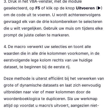
3. Druk in het VBA-venster, met de module
' Prompt the user to select the t
geselecteerd, op
F5
of klik op de knop
Uitvoeren
(▶)
Set
 rngA 
=
 Application
.
InputBox
(
"
om de code uit te voeren. U wordt achtereenvolgens
Set
 rngB 
=
 Application
.
InputBox
(
"
gevraagd elk van de drie kolombereiken te selecteren
Set
 rngC 
=
 Application
.
InputBox
(
"
die u wilt vergelijken. Gebruik uw muis om tijdens elke
prompt de juiste cellen te markeren.
' Store all unique values from ea
For
Each
 cell 
In
 rngA

4. De macro verwerkt uw selecties en toont alle
If
Not
 dict1
.
exists
(
cell
.
Valu
waarden die in alle drie kolommen voorkomen, in de
            dict1
.
Add cell
.
Value
,
1
eerstvolgende lege kolom rechts van uw huidige
End
If
Next
dataset, te beginnen bij de eerste rij.
Deze methode is uiterst efficiënt bij het verwerken van
For
Each
 cell 
In
 rngB

If
Not
 dict2
.
exists
(
cell
.
Valu
grote of dynamische datasets en laat zich eenvoudig
            dict2
.
Add cell
.
Value
,
1
uitbreiden naar vier of meer kolommen door de
End
If
woordenboeklogica te dupliceren. Sla uw werkmap
Next
altijd op voordat u macro’s uitvoert, aangezien niet-