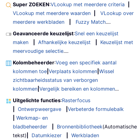
        outputRow 
=
 outputRow 
+
1
Super ZOEKEN
:
VLookup met meerdere criteria
|
Next
VLookup met meerdere waarden
|
VLookup over
meerdere werkbladen
|
Fuzzy Match
....
    MsgBox 
"Common values extracted n
End
Sub
Geavanceerde keuzelijst
:
Snel een keuzelijst
maken
|
Afhankelijke keuzelijst
|
Keuzelijst met
meervoudige selectie
....
Kolombeheerder
:
Voeg een specifiek aantal
kolommen toe
|
Verplaats kolommen
|
Wissel
zichtbaarheidsstatus van verborgen
kolommen
|
Vergelijk bereiken en kolommen
...
Uitgelichte functies
:
Rasterfocus
|
Ontwerpweergave
|
Verbeterde formulebalk
|
Werkmap- en
bladbeheerder
|
Bronnenbibliotheek
(Automatische
tekst)
|
Datumkiezer
|
Werkbladen