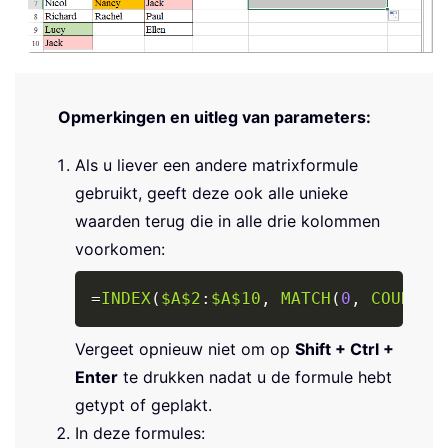
Opmerkingen en uitleg van parameters:
Als u liever een andere matrixformule
gebruikt, geeft deze ook alle unieke
waarden terug die in alle drie kolommen
voorkomen:
Copy
=
INDEX
(
$A$2
:
$A$10
,
MATCH
(
0
,
COUNTIF
Vergeet opnieuw niet om op
Shift + Ctrl +
Enter
te drukken nadat u de formule hebt
getypt of geplakt.
In deze formules: