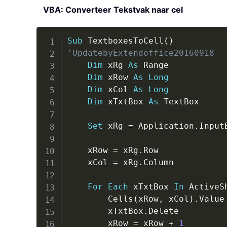
VBA: Converteer Tekstvak naar cel
Sub
 TextboxesToCell
(
)
'UpdatebyExtendoffice20160918
Dim
 xRg 
As
 Range

Dim
 xRow 
As
Long
Dim
 xCol 
As
Long
Dim
 xTxtBox 
As
 TextBox

Set
 xRg 
=
 Application
.
Input
                               
    xRow 
=
 xRg
.
Row

    xCol 
=
 xRg
.
Column

For
Each
 xTxtBox 
In
 ActiveS
        Cells
(
xRow
,
 xCol
)
.
Value
        xTxtBox
.
Delete

        xRow 
=
 xRow 
+
1