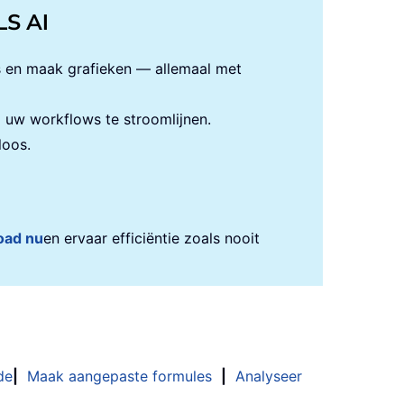
LS AI
s en maak grafieken — allemaal met
uw workflows te stroomlijnen.
loos.
oad nu
en ervaar efficiëntie zoals nooit
de
|
Maak aangepaste formules
|
Analyseer