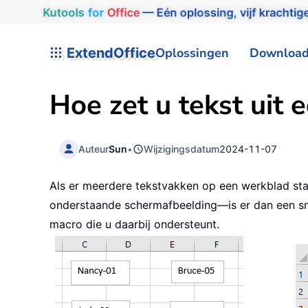
Kutools
for
Office
— Eén oplossing, vijf krachtige
ExtendOffice
Oplossingen
Downloa
Hoe zet u tekst uit 
Auteur
Sun
•
Wijzigingsdatum
2024-11-07
Als er meerdere tekstvakken op een werkblad staa
onderstaande schermafbeelding—is er dan een snel
macro die u daarbij ondersteunt.