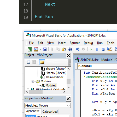
Next
End
Sub