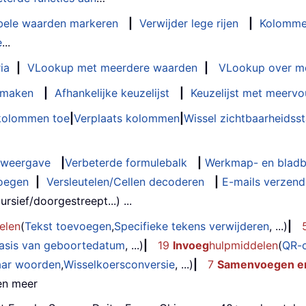
bele waarden markeren
|
Verwijder lege rijen
|
Kolomme
e
...
ia
|
VLookup met meerdere waarden
|
VLookup over m
t maken
|
Afhankelijke keuzelijst
|
Keuzelijst met meervo
 kolommen toe
|
Verplaats kolommen
|
Wissel zichtbaarheids
weergave
|
Verbeterde formulebalk
|
Werkmap- en bladb
oegen
|
Versleutelen/Cellen decoderen
|
E-mails verzende
rsief/doorgestreept...) ...
elen
(
Tekst toevoegen
,
Specifieke tekens verwijderen
, ...)
|
basis van geboortedatum
, ...)
|
19
Invoeg
hulpmiddelen
(
QR-
aar woorden
,
Wisselkoersconversie
, ...)
|
7
Samenvoegen en
 en meer