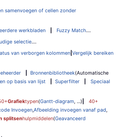
n samenvoegen of cellen zonder
eerdere werkbladen
|
Fuzzy Match
....
udige selectie
....
status van verborgen kolommen
|
Vergelijk bereiken
eheerder
|
Bronnenbibliotheek
(Automatische
n op basis van lijst
|
Superfilter
|
Speciaal
50+
Grafiek
typen
(
Gantt-diagram
, ...)
|
40+
code Invoegen
,
Afbeelding invoegen vanaf pad
,
 splitsen
hulpmiddelen
(
Geavanceerd