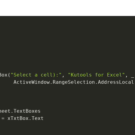
Box
(
"Select a cell):"
,
"Kutools for Excel"
,
_
     ActiveWindow
.
RangeSelection
.
AddressLocal
heet
.
TextBoxes

 
=
 xTxtBox
.
Text
