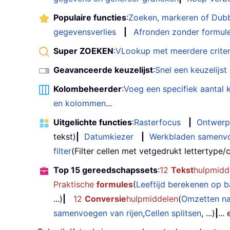
Populaire functies
:
Zoeken, markeren of Dub
gegevensverlies
|
Afronden zonder formul
Super ZOEKEN
:
VLookup met meerdere criter
Geavanceerde keuzelijst
:
Snel een keuzelijs
Kolombeheerder
:
Voeg een specifiek aantal
en kolommen
...
Uitgelichte functies
:
Rasterfocus
|
Ontwerp
tekst)
|
Datumkiezer
|
Werkbladen samenv
filter
(Filter cellen met vetgedrukt lettertype/cu
Top 15 gereedschapssets
:
12
Tekst
hulpmidd
Praktische
formules
(
Leeftijd berekenen op 
...)
|
12
Conversie
hulpmiddelen
(
Omzetten n
samenvoegen van rijen
,
Cellen splitsen
, ...)
|
...