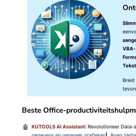
Ont
Slimm
eenvo
aange
VBA-
Formu
Tekst
Breid
tevor
Beste Office-productiviteitshulp
🤖
KUTOOLS AI Assistant
: Revolutioneer Data-
gegevens en genereer grafieken
|
Roep Verbe