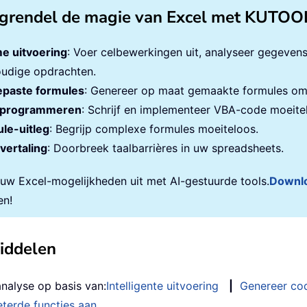
grendel de magie van Excel met KUTOO
e uitvoering
: Voer celbewerkingen uit, analyseer gegeven
udige opdrachten.
paste formules
: Genereer op maat gemaakte formules om 
programmeren
: Schrijf en implementeer VBA-code moeite
le-uitleg
: Begrijp complexe formules moeiteloos.
vertaling
: Doorbreek taalbarrières in uw spreadsheets.
 uw Excel-mogelijkheden uit met AI-gestuurde tools.
Downl
en!
middelen
analyse op basis van:
Intelligente uitvoering
|
Genereer co
terde functies aan
…