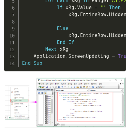
For
Each
 xRg 
In
 Range
(
"A1:A20
If
 xRg
.
Value 
=
""
Then
                xRg
.
EntireRow
.
Hidden 
Else
                xRg
.
EntireRow
.
Hidden 
End
If
Next
 xRg

    Application
.
ScreenUpdating 
=
True
End
Sub