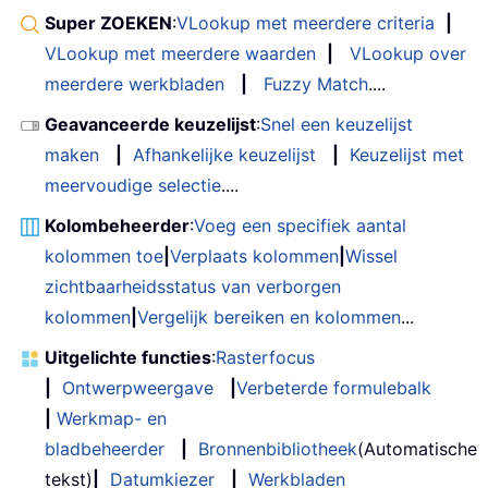
Super ZOEKEN
:
VLookup met meerdere criteria
|
VLookup met meerdere waarden
|
VLookup over
meerdere werkbladen
|
Fuzzy Match
....
Geavanceerde keuzelijst
:
Snel een keuzelijst
maken
|
Afhankelijke keuzelijst
|
Keuzelijst met
meervoudige selectie
....
Kolombeheerder
:
Voeg een specifiek aantal
kolommen toe
|
Verplaats kolommen
|
Wissel
zichtbaarheidsstatus van verborgen
kolommen
|
Vergelijk bereiken en kolommen
...
Uitgelichte functies
:
Rasterfocus
|
Ontwerpweergave
|
Verbeterde formulebalk
|
Werkmap- en
bladbeheerder
|
Bronnenbibliotheek
(Automatische
tekst)
|
Datumkiezer
|
Werkbladen