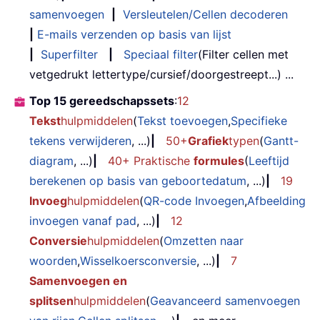
samenvoegen
|
Versleutelen/Cellen decoderen
|
E-mails verzenden op basis van lijst
|
Superfilter
|
Speciaal filter
(Filter cellen met
vetgedrukt lettertype/cursief/doorgestreept...) ...
Top 15 gereedschapssets
:
12
Tekst
hulpmiddelen
(
Tekst toevoegen
,
Specifieke
tekens verwijderen
, ...)
|
50+
Grafiek
typen
(
Gantt-
diagram
, ...)
|
40+ Praktische
formules
(
Leeftijd
berekenen op basis van geboortedatum
, ...)
|
19
Invoeg
hulpmiddelen
(
QR-code Invoegen
,
Afbeelding
invoegen vanaf pad
, ...)
|
12
Conversie
hulpmiddelen
(
Omzetten naar
woorden
,
Wisselkoersconversie
, ...)
|
7
Samenvoegen en
splitsen
hulpmiddelen
(
Geavanceerd samenvoegen