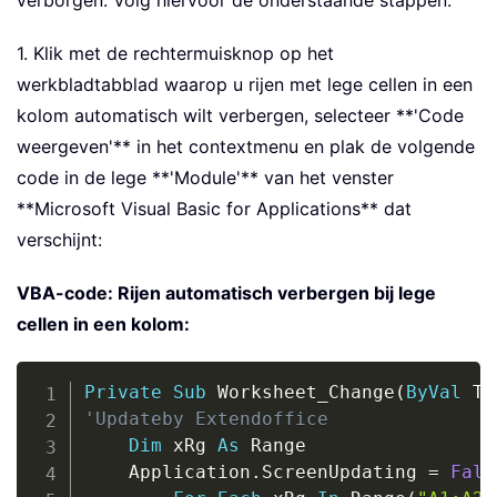
verborgen. Volg hiervoor de onderstaande stappen:
1. Klik met de rechtermuisknop op het
werkbladtabblad waarop u rijen met lege cellen in een
kolom automatisch wilt verbergen, selecteer **'Code
weergeven'** in het contextmenu en plak de volgende
code in de lege **'Module'** van het venster
**Microsoft Visual Basic for Applications** dat
verschijnt:
VBA-code: Rijen automatisch verbergen bij lege
cellen in een kolom:
Copy
Private
Sub
 Worksheet_Change
(
ByVal
 Ta
'Updateby Extendoffice
Dim
 xRg 
As
 Range

    Application
.
ScreenUpdating 
=
Fals