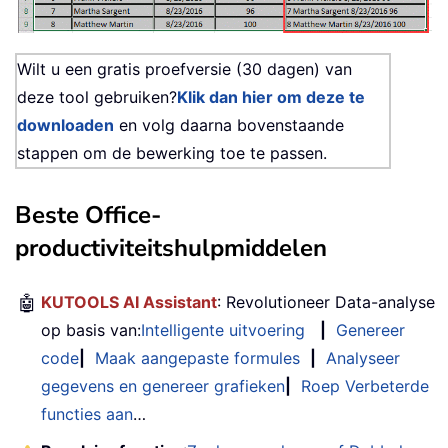
Wilt u een gratis proefversie (30 dagen) van
deze tool gebruiken?
Klik dan hier om deze te
downloaden
en volg daarna bovenstaande
stappen om de bewerking toe te passen.
Beste Office-
productiviteitshulpmiddelen
🤖
KUTOOLS AI Assistant
: Revolutioneer Data-analyse
op basis van:
Intelligente uitvoering
|
Genereer
code
|
Maak aangepaste formules
|
Analyseer
gegevens en genereer grafieken
|
Roep Verbeterde
functies aan
…