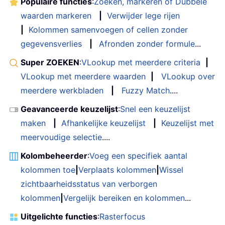
Populaire functies
:
Zoeken, markeren of Dubbele
waarden markeren
|
Verwijder lege rijen
|
Kolommen samenvoegen of cellen zonder
gegevensverlies
|
Afronden zonder formule
...
Super ZOEKEN
:
VLookup met meerdere criteria
|
VLookup met meerdere waarden
|
VLookup over
meerdere werkbladen
|
Fuzzy Match
....
Geavanceerde keuzelijst
:
Snel een keuzelijst
maken
|
Afhankelijke keuzelijst
|
Keuzelijst met
meervoudige selectie
....
Kolombeheerder
:
Voeg een specifiek aantal
kolommen toe
|
Verplaats kolommen
|
Wissel
zichtbaarheidsstatus van verborgen
kolommen
|
Vergelijk bereiken en kolommen
...
Uitgelichte functies
:
Rasterfocus