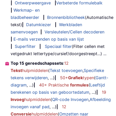
|
Ontwerpweergave
|
Verbeterde formulebalk
|
Werkmap- en
bladbeheerder
|
Bronnenbibliotheek
(Automatische
tekst)
|
Datumkiezer
|
Werkbladen
samenvoegen
|
Versleutelen/Cellen decoderen
|
E-mails verzenden op basis van lijst
|
Superfilter
|
Speciaal filter
(Filter cellen met
vetgedrukt lettertype/cursief/doorgestreept...) ...
Top 15 gereedschapssets
:
12
Tekst
hulpmiddelen
(
Tekst toevoegen
,
Specifieke
tekens verwijderen
, ...)
|
50+
Grafiek
typen
(
Gantt-
diagram
, ...)
|
40+ Praktische
formules
(
Leeftijd
berekenen op basis van geboortedatum
, ...)
|
19
Invoeg
hulpmiddelen
(
QR-code Invoegen
,
Afbeelding
invoegen vanaf pad
, ...)
|
12
Conversie
hulpmiddelen
(
Omzetten naar