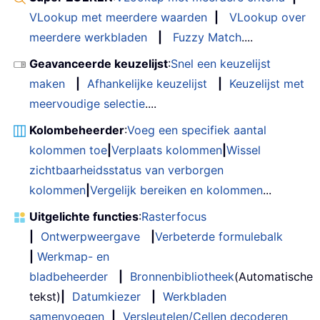
VLookup met meerdere waarden
|
VLookup over
meerdere werkbladen
|
Fuzzy Match
....
Geavanceerde keuzelijst
:
Snel een keuzelijst
maken
|
Afhankelijke keuzelijst
|
Keuzelijst met
meervoudige selectie
....
Kolombeheerder
:
Voeg een specifiek aantal
kolommen toe
|
Verplaats kolommen
|
Wissel
zichtbaarheidsstatus van verborgen
kolommen
|
Vergelijk bereiken en kolommen
...
Uitgelichte functies
:
Rasterfocus
|
Ontwerpweergave
|
Verbeterde formulebalk
|
Werkmap- en
bladbeheerder
|
Bronnenbibliotheek
(Automatische
tekst)
|
Datumkiezer
|
Werkbladen
samenvoegen
|
Versleutelen/Cellen decoderen