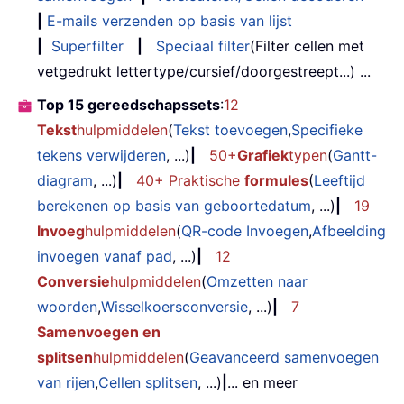
|
E-mails verzenden op basis van lijst
|
Superfilter
|
Speciaal filter
(Filter cellen met
vetgedrukt lettertype/cursief/doorgestreept...) ...
Top 15 gereedschapssets
:
12
Tekst
hulpmiddelen
(
Tekst toevoegen
,
Specifieke
tekens verwijderen
, ...)
|
50+
Grafiek
typen
(
Gantt-
diagram
, ...)
|
40+ Praktische
formules
(
Leeftijd
berekenen op basis van geboortedatum
, ...)
|
19
Invoeg
hulpmiddelen
(
QR-code Invoegen
,
Afbeelding
invoegen vanaf pad
, ...)
|
12
Conversie
hulpmiddelen
(
Omzetten naar
woorden
,
Wisselkoersconversie
, ...)
|
7
Samenvoegen en
splitsen
hulpmiddelen
(
Geavanceerd samenvoegen
van rijen
,
Cellen splitsen
, ...)
|
... en meer