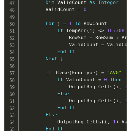
Dim
 ValidCount 
As
Integer
        ValidCount 
=
0
For
 j 
=
1
To
 RowCount

If
 TempArr
(
j
)
<
>
1E+308
T
                RowSum 
=
 RowSum 
+
 Arr
                ValidCount 
=
 ValidCou
End
If
Next
 j

If
 UCase
(
FuncType
)
=
"AVG"
Th
If
 ValidCount 
=
0
Then
                OutputRng
.
Cells
(
i
,
1
)
Else
                OutputRng
.
Cells
(
i
,
1
)
End
If
Else
            OutputRng
.
Cells
(
i
,
1
)
.
Val
End
If