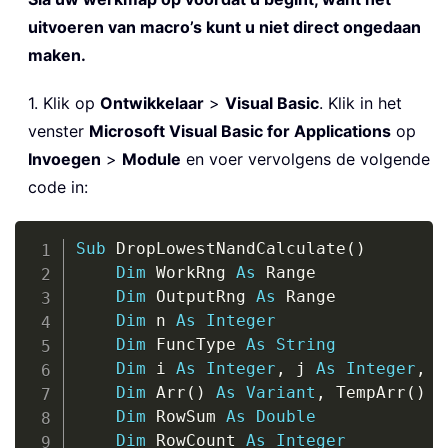
uitvoeren van macro’s kunt u niet direct ongedaan
maken.
1. Klik op
Ontwikkelaar
>
Visual Basic
. Klik in het
venster
Microsoft Visual Basic for Applications
op
Invoegen
>
Module
en voer vervolgens de volgende
code in:
Copy
Sub
 DropLowestNandCalculate
(
)
Dim
 WorkRng 
As
 Range

Dim
 OutputRng 
As
 Range

Dim
 n 
As
Integer
Dim
 FuncType 
As
String
Dim
 i 
As
Integer
,
 j 
As
Integer
,
 k
Dim
 Arr
(
)
As
Variant
,
 TempArr
(
)
A
Dim
 RowSum 
As
Double
Dim
 RowCount 
As
Integer