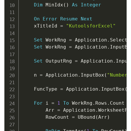
Dim
 MinIdx
(
)
As
Integer
On
Error
Resume
Next
    xTitleId 
=
"KutoolsforExcel"
Set
 WorkRng 
=
 Application
.
Selectio
Set
 WorkRng 
=
 Application
.
InputBo
Set
 OutputRng 
=
 Application
.
Input
    n 
=
 Application
.
InputBox
(
"Number 
    FuncType 
=
 Application
.
InputBox
(
"
For
 i 
=
1
To
 WorkRng
.
Rows
.
Count

        Arr 
=
 Application
.
WorksheetFu
        RowCount 
=
 UBound
(
Arr
)