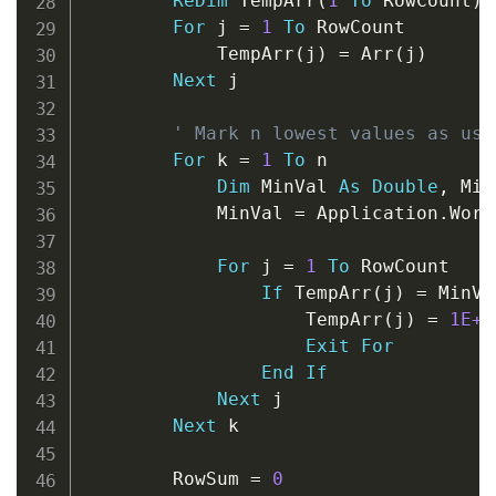
ReDim
 TempArr
(
1
To
 RowCount
)
For
 j 
=
1
To
 RowCount

            TempArr
(
j
)
=
 Arr
(
j
)
Next
 j

' Mark n lowest values as use
For
 k 
=
1
To
 n

Dim
 MinVal 
As
Double
,
 Min
            MinVal 
=
 Application
.
Work
For
 j 
=
1
To
 RowCount

If
 TempArr
(
j
)
=
 MinVa
                    TempArr
(
j
)
=
1E+3
Exit
For
End
If
Next
 j

Next
 k

        RowSum 
=
0