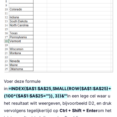
Voer deze formule
in:
=INDEX($A$1:$A$25,SMALL(ROW($A$1:$A$25)+
(100*($A$1:$A$25="")), 3))&""
in een lege cel waar u
het resultaat wilt weergeven, bijvoorbeeld D2, en druk
vervolgens tegelijkertijd op
Ctrl + Shift + Enter
om het