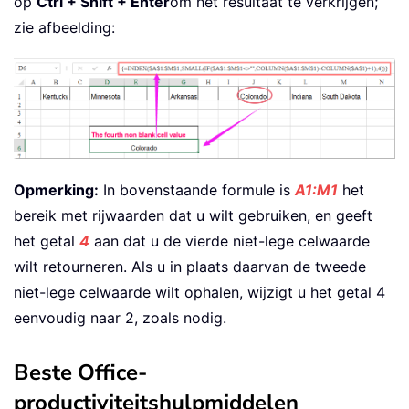
op
Ctrl + Shift + Enter
om het resultaat te verkrijgen;
zie afbeelding:
Opmerking:
In bovenstaande formule is
A1:M1
het
bereik met rijwaarden dat u wilt gebruiken, en geeft
het getal
4
aan dat u de vierde niet-lege celwaarde
wilt retourneren. Als u in plaats daarvan de tweede
niet-lege celwaarde wilt ophalen, wijzigt u het getal 4
eenvoudig naar 2, zoals nodig.
Beste Office-
productiviteitshulpmiddelen