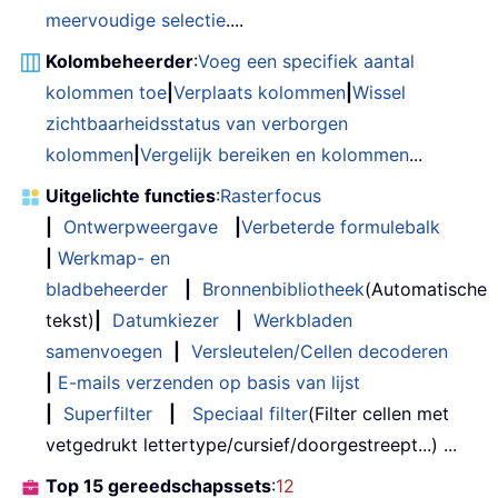
meervoudige selectie
....
Kolombeheerder
:
Voeg een specifiek aantal
kolommen toe
|
Verplaats kolommen
|
Wissel
zichtbaarheidsstatus van verborgen
kolommen
|
Vergelijk bereiken en kolommen
...
Uitgelichte functies
:
Rasterfocus
|
Ontwerpweergave
|
Verbeterde formulebalk
|
Werkmap- en
bladbeheerder
|
Bronnenbibliotheek
(Automatische
tekst)
|
Datumkiezer
|
Werkbladen
samenvoegen
|
Versleutelen/Cellen decoderen
|
E-mails verzenden op basis van lijst
|
Superfilter
|
Speciaal filter
(Filter cellen met
vetgedrukt lettertype/cursief/doorgestreept...) ...
Top 15 gereedschapssets
:
12