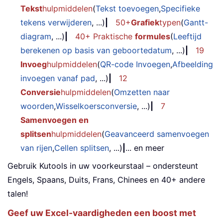
Tekst
hulpmiddelen
(
Tekst toevoegen
,
Specifieke
tekens verwijderen
, ...)
|
50+
Grafiek
typen
(
Gantt-
diagram
, ...)
|
40+ Praktische
formules
(
Leeftijd
berekenen op basis van geboortedatum
, ...)
|
19
Invoeg
hulpmiddelen
(
QR-code Invoegen
,
Afbeelding
invoegen vanaf pad
, ...)
|
12
Conversie
hulpmiddelen
(
Omzetten naar
woorden
,
Wisselkoersconversie
, ...)
|
7
Samenvoegen en
splitsen
hulpmiddelen
(
Geavanceerd samenvoegen
van rijen
,
Cellen splitsen
, ...)
|
... en meer
Gebruik Kutools in uw voorkeurstaal – ondersteunt
Engels, Spaans, Duits, Frans, Chinees en 40+ andere
talen!
Geef uw Excel-vaardigheden een boost met