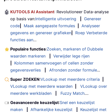
🤖
KUTOOLS AI Assistant
: Revolutioneer Data-analyse
op basis van:
Intelligente uitvoering
|
Genereer
code
|
Maak aangepaste formules
|
Analyseer
gegevens en genereer grafieken
|
Roep Verbeterde
functies aan
…
Populaire functies
:
Zoeken, markeren of Dubbele
waarden markeren
|
Verwijder lege rijen
|
Kolommen samenvoegen of cellen zonder
gegevensverlies
|
Afronden zonder formule
...
Super ZOEKEN
:
VLookup met meerdere criteria
|
VLookup met meerdere waarden
|
VLookup over
meerdere werkbladen
|
Fuzzy Match
....
Geavanceerde keuzelijst
:
Snel een keuzelijst
maken
|
Afhankelijke keuzelijst
|
Keuzelijst met