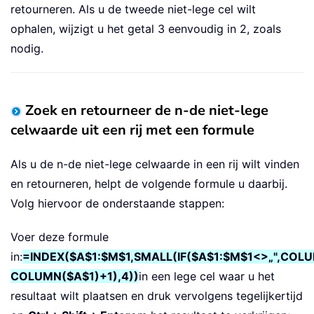
retourneren. Als u de tweede niet-lege cel wilt
ophalen, wijzigt u het getal 3 eenvoudig in 2, zoals
nodig.
Zoek en retourneer de n-de niet-lege
celwaarde uit een rij met een formule
Als u de n-de niet-lege celwaarde in een rij wilt vinden
en retourneren, helpt de volgende formule u daarbij.
Volg hiervoor de onderstaande stappen:
Voer deze formule
in:
=INDEX($A$1:$M$1,SMALL(IF($A$1:$M$1<>„",COL
COLUMN($A$1)+1),4))
in een lege cel waar u het
resultaat wilt plaatsen en druk vervolgens tegelijkertijd