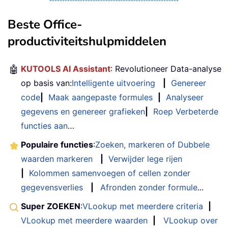
Beste Office-
productiviteitshulpmiddelen
🤖
KUTOOLS AI Assistant
: Revolutioneer Data-analyse
op basis van:
Intelligente uitvoering
|
Genereer
code
|
Maak aangepaste formules
|
Analyseer
gegevens en genereer grafieken
|
Roep Verbeterde
functies aan
…
Populaire functies
:
Zoeken, markeren of Dubbele
waarden markeren
|
Verwijder lege rijen
|
Kolommen samenvoegen of cellen zonder
gegevensverlies
|
Afronden zonder formule
...
Super ZOEKEN
:
VLookup met meerdere criteria
|
VLookup met meerdere waarden
|
VLookup over