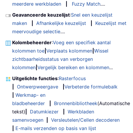
meerdere werkbladen
|
Fuzzy Match
....
Geavanceerde keuzelijst
:
Snel een keuzelijst
maken
|
Afhankelijke keuzelijst
|
Keuzelijst met
meervoudige selectie
....
Kolombeheerder
:
Voeg een specifiek aantal
kolommen toe
|
Verplaats kolommen
|
Wissel
zichtbaarheidsstatus van verborgen
kolommen
|
Vergelijk bereiken en kolommen
...
Uitgelichte functies
:
Rasterfocus
|
Ontwerpweergave
|
Verbeterde formulebalk
|
Werkmap- en
bladbeheerder
|
Bronnenbibliotheek
(Automatische
tekst)
|
Datumkiezer
|
Werkbladen
samenvoegen
|
Versleutelen/Cellen decoderen
|
E-mails verzenden op basis van lijst