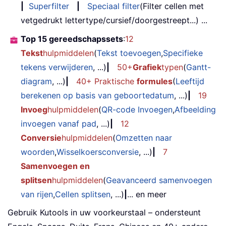
|
Superfilter
|
Speciaal filter
(Filter cellen met
vetgedrukt lettertype/cursief/doorgestreept...) ...
Top 15 gereedschapssets
:
12
Tekst
hulpmiddelen
(
Tekst toevoegen
,
Specifieke
tekens verwijderen
, ...)
|
50+
Grafiek
typen
(
Gantt-
diagram
, ...)
|
40+ Praktische
formules
(
Leeftijd
berekenen op basis van geboortedatum
, ...)
|
19
Invoeg
hulpmiddelen
(
QR-code Invoegen
,
Afbeelding
invoegen vanaf pad
, ...)
|
12
Conversie
hulpmiddelen
(
Omzetten naar
woorden
,
Wisselkoersconversie
, ...)
|
7
Samenvoegen en
splitsen
hulpmiddelen
(
Geavanceerd samenvoegen
van rijen
,
Cellen splitsen
, ...)
|
... en meer
Gebruik Kutools in uw voorkeurstaal – ondersteunt