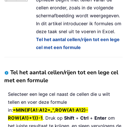
cellen eronder, zoals in de volgende
schermafbeelding wordt weergegeven.
In dit artikel introduceer ik formules om
deze taak snel uit te voeren in Excel.
Tel het aantal cellen/rijen tot een lege
cel met een formule
Tel het aantal cellen/rijen tot een lege cel
met een formule
Selecteer een lege cel naast de cellen die u wilt
tellen en voer deze formule
in:
=MIN(IF(A1:A12=„",ROW(A1:A12)-
ROW(A1)+1))-1
. Druk op
Shift
+
Ctrl
+
Enter
om
het juiste resultaat te krijgen, en sleep vervolgens de