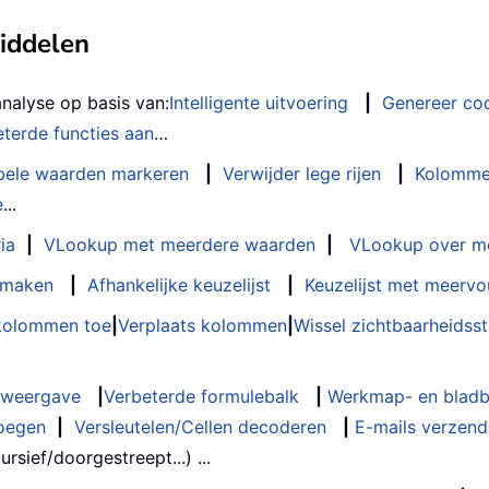
middelen
analyse op basis van:
Intelligente uitvoering
|
Genereer co
terde functies aan
…
bele waarden markeren
|
Verwijder lege rijen
|
Kolomme
e
...
ia
|
VLookup met meerdere waarden
|
VLookup over m
t maken
|
Afhankelijke keuzelijst
|
Keuzelijst met meervo
 kolommen toe
|
Verplaats kolommen
|
Wissel zichtbaarheids
weergave
|
Verbeterde formulebalk
|
Werkmap- en bladb
oegen
|
Versleutelen/Cellen decoderen
|
E-mails verzende
rsief/doorgestreept...) ...