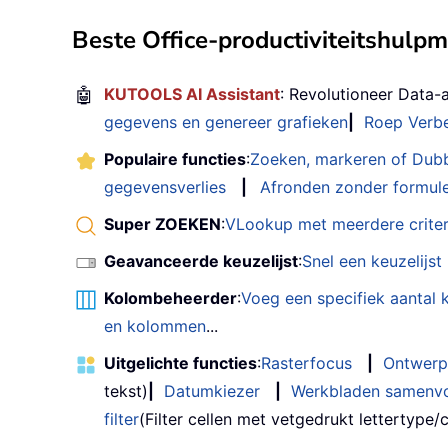
Beste Office-productiviteitshulp
🤖
KUTOOLS AI Assistant
: Revolutioneer Data-
gegevens en genereer grafieken
|
Roep Verbe
Populaire functies
:
Zoeken, markeren of Dub
gegevensverlies
|
Afronden zonder formul
Super ZOEKEN
:
VLookup met meerdere criter
Geavanceerde keuzelijst
:
Snel een keuzelijs
Kolombeheerder
:
Voeg een specifiek aantal
en kolommen
...
Uitgelichte functies
:
Rasterfocus
|
Ontwerp
tekst)
|
Datumkiezer
|
Werkbladen samenv
filter
(Filter cellen met vetgedrukt lettertype/cu