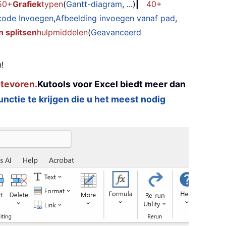
50+
Grafiek
typen
(
Gantt-diagram
, ...)
|
40+
code Invoegen
,
Afbeelding invoegen vanaf pad
,
 splitsen
hulpmiddelen
(
Geavanceerd
!
 tevoren.
Kutools voor Excel biedt meer dan
functie te krijgen die u het meest nodig