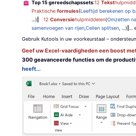
Top 15 gereedschapssets
:
12
Tekst
hulpmidd
Praktische
formules
(
Leeftijd berekenen op 
...)
|
12
Conversie
hulpmiddelen
(
Omzetten n
samenvoegen van rijen
,
Cellen splitsen
, ...)
|
...
Gebruik Kutools in uw voorkeurstaal – ondersteun
Geef uw Excel-vaardigheden een boost met K
300 geavanceerde functies om de productiv
heeft...