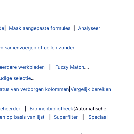
de
|
Maak aangepaste formules
|
Analyseer
n samenvoegen of cellen zonder
eerdere werkbladen
|
Fuzzy Match
....
udige selectie
....
status van verborgen kolommen
|
Vergelijk bereiken
eheerder
|
Bronnenbibliotheek
(Automatische
n op basis van lijst
|
Superfilter
|
Speciaal