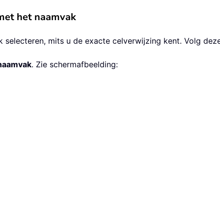
n met het naamvak
 selecteren, mits u de exacte celverwijzing kent. Volg dez
naamvak
. Zie schermafbeelding: