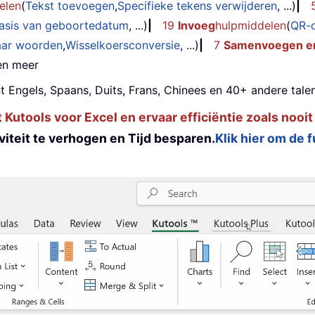
elen
(
Tekst toevoegen
,
Specifieke tekens verwijderen
, ...)
|
basis van geboortedatum
, ...)
|
19
Invoeg
hulpmiddelen
(
QR-
aar woorden
,
Wisselkoersconversie
, ...)
|
7
Samenvoegen en
 en meer
t Engels, Spaans, Duits, Frans, Chinees en 40+ andere talen
utools voor Excel en ervaar efficiëntie zoals nooit
iteit te verhogen en Tijd besparen.
Klik hier om de 