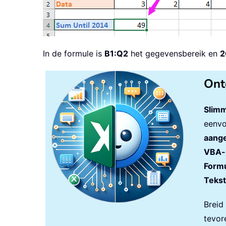
In de formule is
B1:Q2
het gegevensbereik en
2
Ont
Slimm
eenvo
aange
VBA-
Formu
Tekst
Breid
tevor