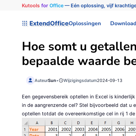
Kutools
for
Office
— Eén oplossing, vijf krachtige
ExtendOffice
Oplossingen
Downloa
Hoe somt u getallen
bepaalde waarde ber
Auteur
Sun
•
Wijzigingsdatum
2024-09-13
Een gegevensbereik optellen in Excel is kinderli
in de aangrenzende cel? Stel bijvoorbeeld dat u ee
optellen totdat de overeenkomstige cel in rij 1 d