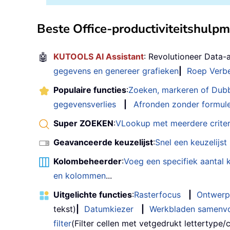
Beste Office-productiviteitshulp
🤖
KUTOOLS AI Assistant
: Revolutioneer Data-
gegevens en genereer grafieken
|
Roep Verbe
Populaire functies
:
Zoeken, markeren of Dub
gegevensverlies
|
Afronden zonder formul
Super ZOEKEN
:
VLookup met meerdere criter
Geavanceerde keuzelijst
:
Snel een keuzelijs
Kolombeheerder
:
Voeg een specifiek aantal
en kolommen
...
Uitgelichte functies
:
Rasterfocus
|
Ontwerp
tekst)
|
Datumkiezer
|
Werkbladen samenv
filter
(Filter cellen met vetgedrukt lettertype/cu