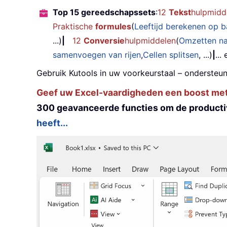
Top 15 gereedschapssets
:
12
Tekst
hulpmidd
Praktische
formules
(
Leeftijd berekenen op 
...)
|
12
Conversie
hulpmiddelen
(
Omzetten n
samenvoegen van rijen
,
Cellen splitsen
, ...)
|
...
Gebruik Kutools in uw voorkeurstaal – ondersteun
Geef uw Excel-vaardigheden een boost met K
300 geavanceerde functies om de productiv
heeft...