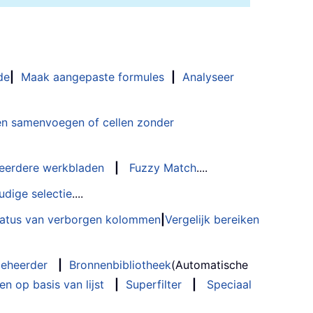
de
|
Maak aangepaste formules
|
Analyseer
n samenvoegen of cellen zonder
eerdere werkbladen
|
Fuzzy Match
....
udige selectie
....
status van verborgen kolommen
|
Vergelijk bereiken
eheerder
|
Bronnenbibliotheek
(Automatische
n op basis van lijst
|
Superfilter
|
Speciaal