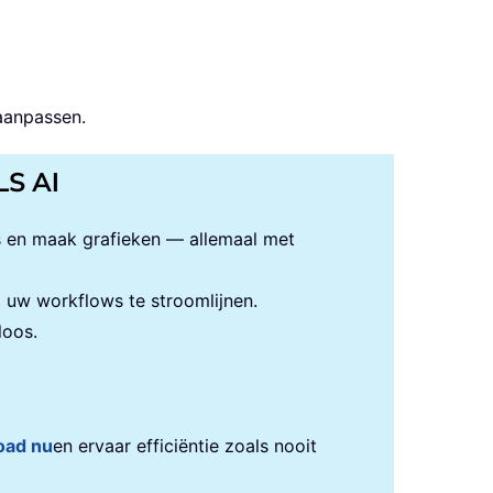
aanpassen.
LS AI
s en maak grafieken — allemaal met
uw workflows te stroomlijnen.
loos.
oad nu
en ervaar efficiëntie zoals nooit