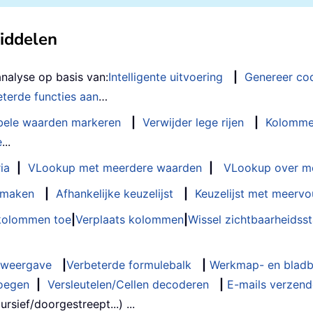
middelen
analyse op basis van:
Intelligente uitvoering
|
Genereer co
terde functies aan
…
bele waarden markeren
|
Verwijder lege rijen
|
Kolomme
e
...
ia
|
VLookup met meerdere waarden
|
VLookup over m
t maken
|
Afhankelijke keuzelijst
|
Keuzelijst met meervo
 kolommen toe
|
Verplaats kolommen
|
Wissel zichtbaarheids
weergave
|
Verbeterde formulebalk
|
Werkmap- en bladb
oegen
|
Versleutelen/Cellen decoderen
|
E-mails verzende
rsief/doorgestreept...) ...