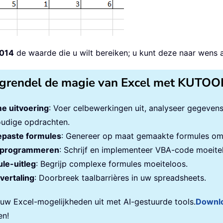
014
de waarde die u wilt bereiken; u kunt deze naar wens 
grendel de magie van Excel met KUTOO
e uitvoering
: Voer celbewerkingen uit, analyseer gegeven
udige opdrachten.
paste formules
: Genereer op maat gemaakte formules om 
programmeren
: Schrijf en implementeer VBA-code moeite
le-uitleg
: Begrijp complexe formules moeiteloos.
vertaling
: Doorbreek taalbarrières in uw spreadsheets.
 uw Excel-mogelijkheden uit met AI-gestuurde tools.
Downl
en!