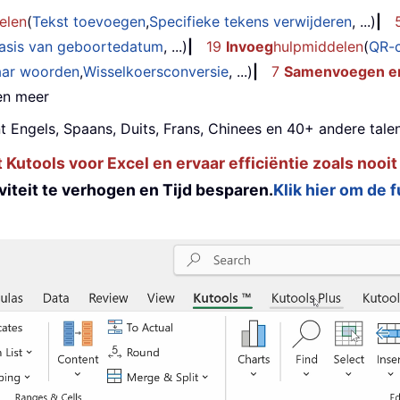
elen
(
Tekst toevoegen
,
Specifieke tekens verwijderen
, ...)
|
basis van geboortedatum
, ...)
|
19
Invoeg
hulpmiddelen
(
QR-
aar woorden
,
Wisselkoersconversie
, ...)
|
7
Samenvoegen en
 en meer
t Engels, Spaans, Duits, Frans, Chinees en 40+ andere talen
utools voor Excel en ervaar efficiëntie zoals nooit
iteit te verhogen en Tijd besparen.
Klik hier om de 