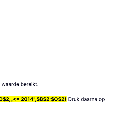
 waarde bereikt.
Q$2,„<= 2014",$B$2:$Q$2)
Druk daarna op