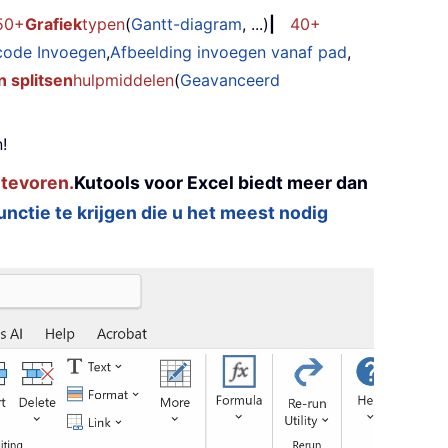
50+
Grafiek
typen
(
Gantt-diagram
, ...)
|
40+
code Invoegen
,
Afbeelding invoegen vanaf pad
,
 splitsen
hulpmiddelen
(
Geavanceerd
!
 tevoren.
Kutools voor Excel biedt meer dan
functie te krijgen die u het meest nodig