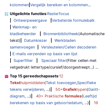
kolommen
|
Vergelijk bereiken en kolommen
...
Uitgelichte functies
:
Rasterfocus
|
Ontwerpweergave
|
Verbeterde formulebalk
|
Werkmap- en
bladbeheerder
|
Bronnenbibliotheek
(Automatische
tekst)
|
Datumkiezer
|
Werkbladen
samenvoegen
|
Versleutelen/Cellen decoderen
|
E-mails verzenden op basis van lijst
|
Superfilter
|
Speciaal filter
(Filter cellen met
vetgedrukt lettertype/cursief/doorgestreept...) ...
Top 15 gereedschapssets
:
12
Tekst
hulpmiddelen
(
Tekst toevoegen
,
Specifieke
tekens verwijderen
, ...)
|
50+
Grafiek
typen
(
Gantt-
diagram
, ...)
|
40+ Praktische
formules
(
Leeftijd
berekenen op basis van geboortedatum
, ...)
|
19