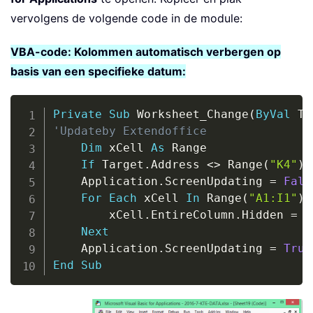
vervolgens de volgende code in de module:
VBA-code: Kolommen automatisch verbergen op
basis van een specifieke datum:
Copy
Private
Sub
 Worksheet_Change
(
ByVal
 Ta
'Updateby Extendoffice
Dim
 xCell 
As
 Range

If
 Target
.
Address 
<
>
 Range
(
"K4"
)
.
    Application
.
ScreenUpdating 
=
Fals
For
Each
 xCell 
In
 Range
(
"A1:I1"
)
        xCell
.
EntireColumn
.
Hidden 
=
(
Next
    Application
.
ScreenUpdating 
=
True
End
Sub