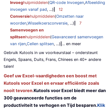
Invoeg
hulpmiddelen
(
QR-code Invoegen
,
Afbeelding
invoegen vanaf pad
, ...)
|
12
Conversie
hulpmiddelen
(
Omzetten naar
woorden
,
Wisselkoersconversie
, ...)
|
7
Samenvoegen en
splitsen
hulpmiddelen
(
Geavanceerd samenvoegen
van rijen
,
Cellen splitsen
, ...)
|
... en meer
Gebruik Kutools in uw voorkeurstaal – ondersteunt
Engels, Spaans, Duits, Frans, Chinees en 40+ andere
talen!
Geef uw Excel-vaardigheden een boost met
Kutools voor Excel en ervaar efficiëntie zoals
nooit tevoren.
Kutools voor Excel biedt meer dan
300 geavanceerde functies om de
productiviteit te verhogen en Tijd besparen.
Klik