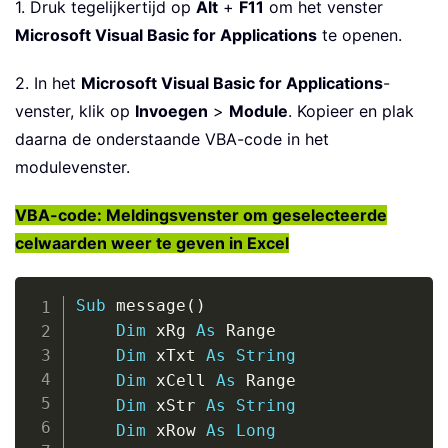
1. Druk tegelijkertijd op
Alt
+
F11
om het venster
Microsoft Visual Basic for Applications
te openen.
2. In het
Microsoft Visual Basic for Applications
-
venster, klik op
Invoegen
>
Module
. Kopieer en plak
daarna de onderstaande VBA-code in het
modulevenster.
VBA-code: Meldingsvenster om geselecteerde
celwaarden weer te geven in Excel
Copy
Sub
 message
(
)
Dim
 xRg 
As
 Range

Dim
 xTxt 
As
String
Dim
 xCell 
As
 Range

Dim
 xStr 
As
String
Dim
 xRow 
As
Long