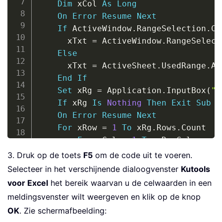
Dim
 xCol 
As
Long
On
Error
Resume
Next
If
 ActiveWindow
.
RangeSelection
.
Co
      xTxt 
=
 ActiveWindow
.
RangeSelect
Else
      xTxt 
=
 ActiveSheet
.
UsedRange
.
Ad
End
If
Set
 xRg 
=
 Application
.
InputBox
(
"P
If
 xRg 
Is
Nothing
Then
Exit
Sub
On
Error
Resume
Next
For
 xRow 
=
1
To
 xRg
.
Rows
.
Count

For
 xCol 
=
1
To
 xRg
.
Columns
.
C
            xStr 
=
 xStr 
&
 xRg
.
Cells
(
x
3. Druk op de toets
F5
om de code uit te voeren.
Next
Selecteer in het verschijnende dialoogvenster
Kutools
        xStr 
=
 xStr 
&
 vbCrLf

voor Excel
het bereik waarvan u de celwaarden in een
Next
meldingsvenster wilt weergeven en klik op de knop
    MsgBox xStr
,
 vbInformation
,
"Kuto
OK
. Zie schermafbeelding:
End
Sub