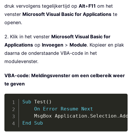
druk vervolgens tegelijkertijd op
Alt
+
F11
om het
venster
Microsoft Visual Basic for Applications
te
openen.
2. Klik in het venster
Microsoft Visual Basic for
Applications
op
Invoegen
>
Module
. Kopieer en plak
daarna de onderstaande VBA-code in het
modulevenster.
VBA-code: Meldingsvenster om een celbereik weer
te geven
Copy
Sub
 Test
(
)
On
Error
Resume
Next
    MsgBox Application
.
Selection
.
Addr
End
Sub