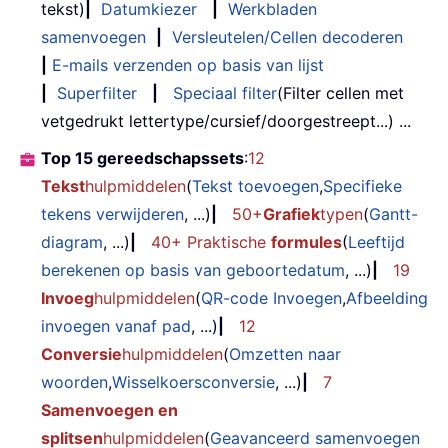
tekst)
|
Datumkiezer
|
Werkbladen
samenvoegen
|
Versleutelen/Cellen decoderen
|
E-mails verzenden op basis van lijst
|
Superfilter
|
Speciaal filter
(Filter cellen met
vetgedrukt lettertype/cursief/doorgestreept...) ...
Top 15 gereedschapssets
:
12
Tekst
hulpmiddelen
(
Tekst toevoegen
,
Specifieke
tekens verwijderen
, ...)
|
50+
Grafiek
typen
(
Gantt-
diagram
, ...)
|
40+ Praktische
formules
(
Leeftijd
berekenen op basis van geboortedatum
, ...)
|
19
Invoeg
hulpmiddelen
(
QR-code Invoegen
,
Afbeelding
invoegen vanaf pad
, ...)
|
12
Conversie
hulpmiddelen
(
Omzetten naar
woorden
,
Wisselkoersconversie
, ...)
|
7
Samenvoegen en
splitsen
hulpmiddelen
(
Geavanceerd samenvoegen