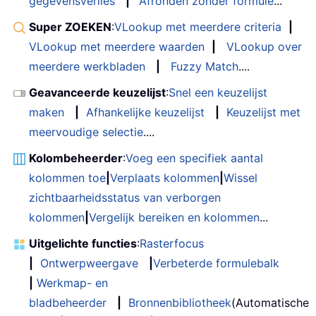
gegevensverlies
|
Afronden zonder formule
...
Super ZOEKEN
:
VLookup met meerdere criteria
|
VLookup met meerdere waarden
|
VLookup over
meerdere werkbladen
|
Fuzzy Match
....
Geavanceerde keuzelijst
:
Snel een keuzelijst
maken
|
Afhankelijke keuzelijst
|
Keuzelijst met
meervoudige selectie
....
Kolombeheerder
:
Voeg een specifiek aantal
kolommen toe
|
Verplaats kolommen
|
Wissel
zichtbaarheidsstatus van verborgen
kolommen
|
Vergelijk bereiken en kolommen
...
Uitgelichte functies
:
Rasterfocus
|
Ontwerpweergave
|
Verbeterde formulebalk
|
Werkmap- en
bladbeheerder
|
Bronnenbibliotheek
(Automatische