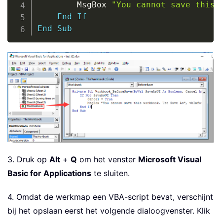
        MsgBox 
"You cannot save this 
End
If
End
Sub
3. Druk op
Alt
+
Q
om het venster
Microsoft Visual
Basic for Applications
te sluiten.
4. Omdat de werkmap een VBA-script bevat, verschijnt
bij het opslaan eerst het volgende dialoogvenster. Klik