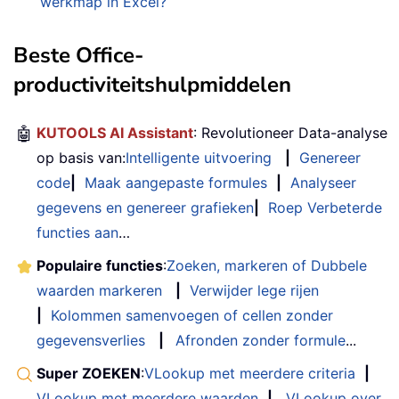
werkmap in Excel?
Beste Office-
productiviteitshulpmiddelen
🤖
KUTOOLS AI Assistant
: Revolutioneer Data-analyse
op basis van:
Intelligente uitvoering
|
Genereer
code
|
Maak aangepaste formules
|
Analyseer
gegevens en genereer grafieken
|
Roep Verbeterde
functies aan
…
Populaire functies
:
Zoeken, markeren of Dubbele
waarden markeren
|
Verwijder lege rijen
|
Kolommen samenvoegen of cellen zonder
gegevensverlies
|
Afronden zonder formule
...
Super ZOEKEN
:
VLookup met meerdere criteria
|
VLookup met meerdere waarden
|
VLookup over