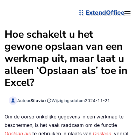
ExtendOffice
Hoe schakelt u het
gewone opslaan van een
werkmap uit, maar laat u
alleen ‘Opslaan als’ toe in
Excel?
Auteur
Siluvia
•
Wijzigingsdatum
2024-11-21
Om de oorspronkelijke gegevens in een werkmap te
beschermen, is het vaak raadzaam om de functie
Opslaan als
te gebruiken in plaats van
Opslaan
, vooral