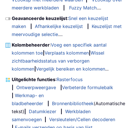
meerdere werkbladen
|
Fuzzy Match
....
Geavanceerde keuzelijst
:
Snel een keuzelijst
maken
|
Afhankelijke keuzelijst
|
Keuzelijst met
meervoudige selectie
....
Kolombeheerder
:
Voeg een specifiek aantal
kolommen toe
|
Verplaats kolommen
|
Wissel
zichtbaarheidsstatus van verborgen
kolommen
|
Vergelijk bereiken en kolommen
...
Uitgelichte functies
:
Rasterfocus
|
Ontwerpweergave
|
Verbeterde formulebalk
|
Werkmap- en
bladbeheerder
|
Bronnenbibliotheek
(Automatische
tekst)
|
Datumkiezer
|
Werkbladen
samenvoegen
|
Versleutelen/Cellen decoderen
|
E-mails verzenden op basis van lijst