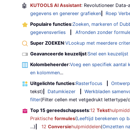
🤖
KUTOOLS AI Assistant
: Revolutioneer Data-
gegevens en genereer grafieken
|
Roep Verbe
Populaire functies
:
Zoeken, markeren of Dub
gegevensverlies
|
Afronden zonder formul
Super ZOEKEN
:
VLookup met meerdere criter
Geavanceerde keuzelijst
:
Snel een keuzelijs
Kolombeheerder
:
Voeg een specifiek aantal
en kolommen
...
Uitgelichte functies
:
Rasterfocus
|
Ontwerp
tekst)
|
Datumkiezer
|
Werkbladen samenv
filter
(Filter cellen met vetgedrukt lettertype/cu
Top 15 gereedschapssets
:
12
Tekst
hulpmidd
Praktische
formules
(
Leeftijd berekenen op 
...)
|
12
Conversie
hulpmiddelen
(
Omzetten n