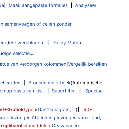
de
|
Maak aangepaste formules
|
Analyseer
n samenvoegen of cellen zonder
eerdere werkbladen
|
Fuzzy Match
....
udige selectie
....
status van verborgen kolommen
|
Vergelijk bereiken
eheerder
|
Bronnenbibliotheek
(Automatische
n op basis van lijst
|
Superfilter
|
Speciaal
50+
Grafiek
typen
(
Gantt-diagram
, ...)
|
40+
code Invoegen
,
Afbeelding invoegen vanaf pad
,
 splitsen
hulpmiddelen
(
Geavanceerd