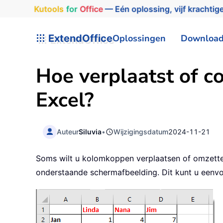
Kutools
for
Office
— Eén oplossing, vijf krachtige
ExtendOffice
Oplossingen
Downloa
Hoe verplaatst of c
Excel?
Auteur
Siluvia
•
Wijzigingsdatum
2024-11-21
Soms wilt u kolomkoppen verplaatsen of omzetten 
onderstaande schermafbeelding. Dit kunt u eenvou