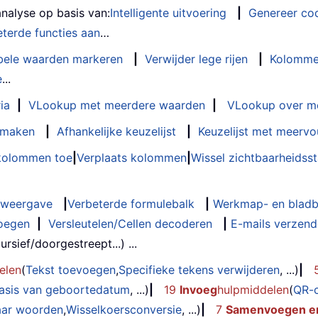
analyse op basis van:
Intelligente uitvoering
|
Genereer co
terde functies aan
…
bele waarden markeren
|
Verwijder lege rijen
|
Kolomme
e
...
ia
|
VLookup met meerdere waarden
|
VLookup over m
t maken
|
Afhankelijke keuzelijst
|
Keuzelijst met meervo
 kolommen toe
|
Verplaats kolommen
|
Wissel zichtbaarheids
weergave
|
Verbeterde formulebalk
|
Werkmap- en bladb
oegen
|
Versleutelen/Cellen decoderen
|
E-mails verzende
rsief/doorgestreept...) ...
elen
(
Tekst toevoegen
,
Specifieke tekens verwijderen
, ...)
|
basis van geboortedatum
, ...)
|
19
Invoeg
hulpmiddelen
(
QR-
aar woorden
,
Wisselkoersconversie
, ...)
|
7
Samenvoegen en