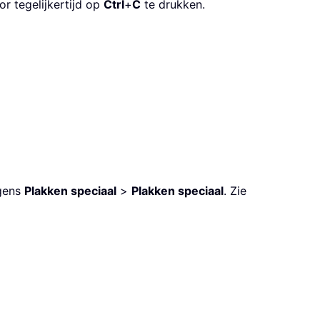
r tegelijkertijd op
Ctrl
+
C
te drukken.
lgens
Plakken speciaal
>
Plakken speciaal
. Zie