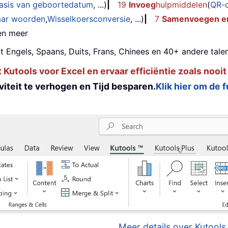
basis van geboortedatum
, ...)
|
19
Invoeg
hulpmiddelen
(
QR-
aar woorden
,
Wisselkoersconversie
, ...)
|
7
Samenvoegen en
 en meer
t Engels, Spaans, Duits, Frans, Chinees en 40+ andere talen
utools voor Excel en ervaar efficiëntie zoals nooit
iteit te verhogen en Tijd besparen.
Klik hier om de 
Meer details over Kutools 