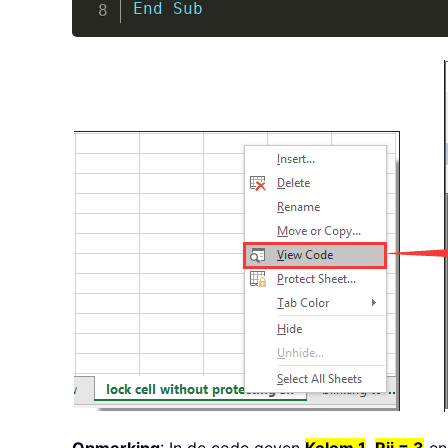
End
Sub