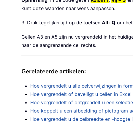
Opmerking
: In de code geven
Kolom 1
,
Rij = 3
e
kunt deze waarden naar wens aanpassen.
3. Druk tegelijkertijd op de toetsen
Alt
+
Q
om het
Cellen A3 en A5 zijn nu vergrendeld in het huidig
naar de aangrenzende cel rechts.
Gerelateerde artikelen
:
Hoe vergrendelt u alle celverwijzingen in form
Hoe vergrendelt of beveiligt u cellen in Exce
Hoe vergrendelt of ontgrendelt u een selectie
Hoe koppelt u een afbeelding of pictogram aa
Hoe vergrendelt u de celbreedte en -hoogte 