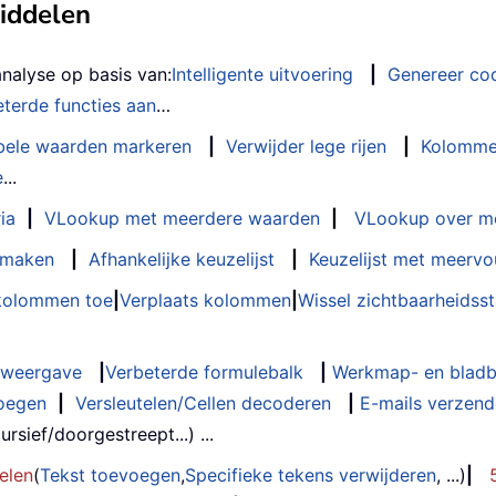
middelen
analyse op basis van:
Intelligente uitvoering
|
Genereer co
terde functies aan
…
bele waarden markeren
|
Verwijder lege rijen
|
Kolomme
e
...
ia
|
VLookup met meerdere waarden
|
VLookup over m
t maken
|
Afhankelijke keuzelijst
|
Keuzelijst met meervo
 kolommen toe
|
Verplaats kolommen
|
Wissel zichtbaarheids
weergave
|
Verbeterde formulebalk
|
Werkmap- en bladb
oegen
|
Versleutelen/Cellen decoderen
|
E-mails verzende
rsief/doorgestreept...) ...
elen
(
Tekst toevoegen
,
Specifieke tekens verwijderen
, ...)
|