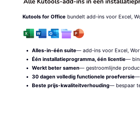
Alle Kutools-add-ins in één installati
Kutools for Office
bundelt add-ins voor Excel, W
Alles-in-één suite
— add-ins voor Excel, Wor
Één installatieprogramma, één licentie
— bin
Werkt beter samen
— gestroomlijnde producti
30 dagen volledig functionele proefversie
— 
Beste prijs-kwaliteitverhouding
— bespaar te