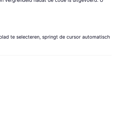
n vergrendeld nadat de code is uitgevoerd. U
blad te selecteren, springt de cursor automatisch