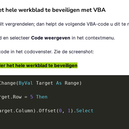
het hele werkblad te beveiligen met VBA
ilt vergrendelen; dan helpt de volgende VBA-code u dit te r
d en selecteer
Code weergeven
in het contextmenu.
ode in het codovenster. Zie de screenshot:
r het hele werkblad te beveiligen
Change
(
ByVal
 Target 
As
 Range
)
rget
.
Row 
=
5
Then
arget
.
Column
)
.
Offset
(
0
,
1
)
.
Select