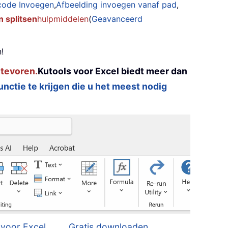
code Invoegen
,
Afbeelding invoegen vanaf pad
,
 splitsen
hulpmiddelen
(
Geavanceerd
!
 tevoren.
Kutools voor Excel biedt meer dan
functie te krijgen die u het meest nodig
voor Excel...
Gratis downloaden...