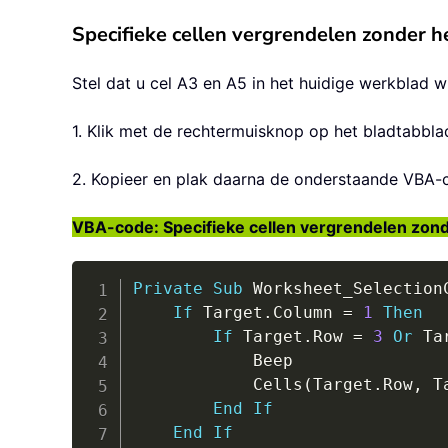
Specifieke cellen vergrendelen zonder 
Stel dat u cel A3 en A5 in het huidige werkblad w
1. Klik met de rechtermuisknop op het bladtabbla
2. Kopieer en plak daarna de onderstaande VBA-c
VBA-code: Specifieke cellen vergrendelen zonde
Private
Sub
 Worksheet_Selection
If
 Target
.
Column 
=
1
Then
If
 Target
.
Row 
=
3
Or
 Ta
            Beep

            Cells
(
Target
.
Row
,
 T
End
If
End
If