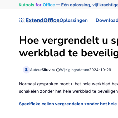
Kutools
for
Office
— Eén oplossing, vijf krachtige
ExtendOffice
Oplossingen
Downloa
Hoe vergrendelt u sp
werkblad te beveili
Auteur
Siluvia
•
Wijzigingsdatum
2024-10-29
Normaal gesproken moet u het hele werkblad bevei
schakelen zonder het hele werkblad te beveiligen
Specifieke cellen vergrendelen zonder het hele