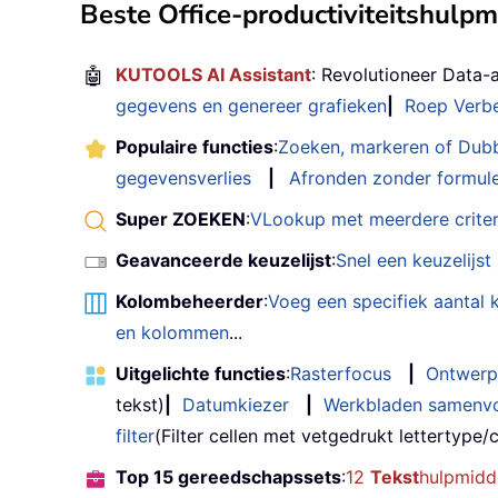
Beste Office-productiviteitshulp
🤖
KUTOOLS AI Assistant
: Revolutioneer Data-
gegevens en genereer grafieken
|
Roep Verbe
Populaire functies
:
Zoeken, markeren of Dub
gegevensverlies
|
Afronden zonder formul
Super ZOEKEN
:
VLookup met meerdere criter
Geavanceerde keuzelijst
:
Snel een keuzelijs
Kolombeheerder
:
Voeg een specifiek aantal
en kolommen
...
Uitgelichte functies
:
Rasterfocus
|
Ontwerp
tekst)
|
Datumkiezer
|
Werkbladen samenv
filter
(Filter cellen met vetgedrukt lettertype/cu
Top 15 gereedschapssets
:
12
Tekst
hulpmidd