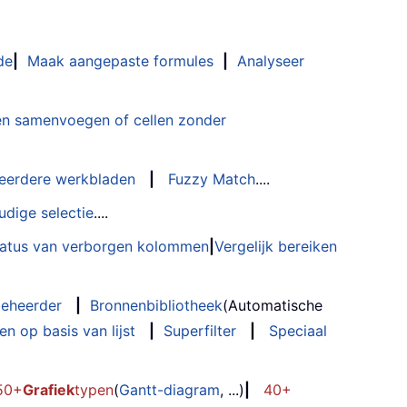
de
|
Maak aangepaste formules
|
Analyseer
n samenvoegen of cellen zonder
eerdere werkbladen
|
Fuzzy Match
....
udige selectie
....
status van verborgen kolommen
|
Vergelijk bereiken
eheerder
|
Bronnenbibliotheek
(Automatische
n op basis van lijst
|
Superfilter
|
Speciaal
50+
Grafiek
typen
(
Gantt-diagram
, ...)
|
40+