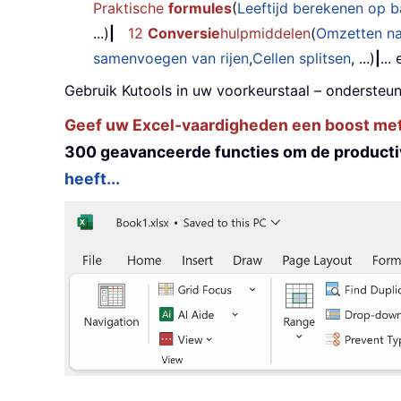
Praktische
formules
(
Leeftijd berekenen op 
...)
|
12
Conversie
hulpmiddelen
(
Omzetten n
samenvoegen van rijen
,
Cellen splitsen
, ...)
|
...
Gebruik Kutools in uw voorkeurstaal – ondersteun
Geef uw Excel-vaardigheden een boost met K
300 geavanceerde functies om de productiv
heeft...