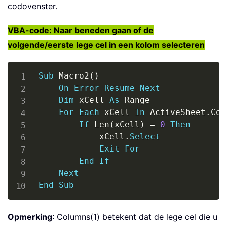
codovenster.
VBA-code: Naar beneden gaan of de
volgende/eerste lege cel in een kolom selecteren
Copy
Sub
 Macro2
(
)
On
Error
Resume
Next
Dim
 xCell 
As
 Range

For
Each
 xCell 
In
 ActiveSheet
.
Col
If
 Len
(
xCell
)
=
0
Then
            xCell
.
Select
Exit
For
End
If
Next
End
Sub
Opmerking
: Columns(1) betekent dat de lege cel die u