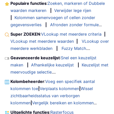
Populaire functies
:
Zoeken, markeren of Dubbele
waarden markeren
|
Verwijder lege rijen
|
Kolommen samenvoegen of cellen zonder
gegevensverlies
|
Afronden zonder formule
...
Super ZOEKEN
:
VLookup met meerdere criteria
|
VLookup met meerdere waarden
|
VLookup over
meerdere werkbladen
|
Fuzzy Match
....
Geavanceerde keuzelijst
:
Snel een keuzelijst
maken
|
Afhankelijke keuzelijst
|
Keuzelijst met
meervoudige selectie
....
Kolombeheerder
:
Voeg een specifiek aantal
kolommen toe
|
Verplaats kolommen
|
Wissel
zichtbaarheidsstatus van verborgen
kolommen
|
Vergelijk bereiken en kolommen
...
Uitgelichte functies
:
Rasterfocus