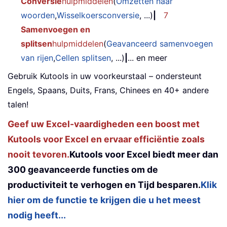
Conversie
hulpmiddelen
(
Omzetten naar
woorden
,
Wisselkoersconversie
, ...)
|
7
Samenvoegen en
splitsen
hulpmiddelen
(
Geavanceerd samenvoegen
van rijen
,
Cellen splitsen
, ...)
|
... en meer
Gebruik Kutools in uw voorkeurstaal – ondersteunt
Engels, Spaans, Duits, Frans, Chinees en 40+ andere
talen!
Geef uw Excel-vaardigheden een boost met
Kutools voor Excel en ervaar efficiëntie zoals
nooit tevoren.
Kutools voor Excel biedt meer dan
300 geavanceerde functies om de
productiviteit te verhogen en Tijd besparen.
Klik
hier om de functie te krijgen die u het meest
nodig heeft...