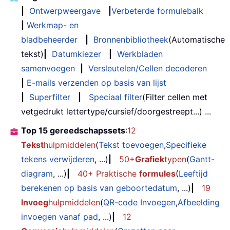
|
Ontwerpweergave
|
Verbeterde formulebalk
|
Werkmap- en
bladbeheerder
|
Bronnenbibliotheek
(Automatische
tekst)
|
Datumkiezer
|
Werkbladen
samenvoegen
|
Versleutelen/Cellen decoderen
|
E-mails verzenden op basis van lijst
|
Superfilter
|
Speciaal filter
(Filter cellen met
vetgedrukt lettertype/cursief/doorgestreept...) ...
Top 15 gereedschapssets
:
12
Tekst
hulpmiddelen
(
Tekst toevoegen
,
Specifieke
tekens verwijderen
, ...)
|
50+
Grafiek
typen
(
Gantt-
diagram
, ...)
|
40+ Praktische
formules
(
Leeftijd
berekenen op basis van geboortedatum
, ...)
|
19
Invoeg
hulpmiddelen
(
QR-code Invoegen
,
Afbeelding
invoegen vanaf pad
, ...)
|
12