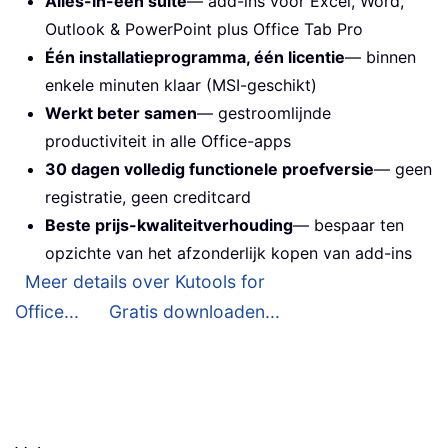
Alles-in-één suite
— add-ins voor Excel, Word,
Outlook & PowerPoint plus Office Tab Pro
Één installatieprogramma, één licentie
— binnen
enkele minuten klaar (MSI-geschikt)
Werkt beter samen
— gestroomlijnde
productiviteit in alle Office-apps
30 dagen volledig functionele proefversie
— geen
registratie, geen creditcard
Beste prijs-kwaliteitverhouding
— bespaar ten
opzichte van het afzonderlijk kopen van add-ins
Meer details over Kutools for
Office...
Gratis downloaden...