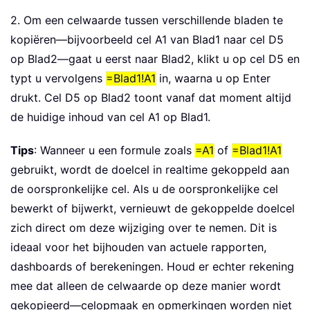
2. Om een celwaarde tussen verschillende bladen te
kopiëren—bijvoorbeeld cel A1 van Blad1 naar cel D5
op Blad2—gaat u eerst naar Blad2, klikt u op cel D5 en
typt u vervolgens
=Blad1!A1
in, waarna u op Enter
drukt. Cel D5 op Blad2 toont vanaf dat moment altijd
de huidige inhoud van cel A1 op Blad1.
Tips
: Wanneer u een formule zoals
=A1
of
=Blad1!A1
gebruikt, wordt de doelcel in realtime gekoppeld aan
de oorspronkelijke cel. Als u de oorspronkelijke cel
bewerkt of bijwerkt, vernieuwt de gekoppelde doelcel
zich direct om deze wijziging over te nemen. Dit is
ideaal voor het bijhouden van actuele rapporten,
dashboards of berekeningen. Houd er echter rekening
mee dat alleen de celwaarde op deze manier wordt
gekopieerd—celopmaak en opmerkingen worden niet