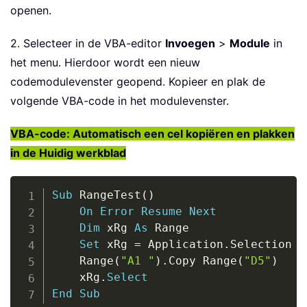
openen.
2. Selecteer in de VBA-editor
Invoegen
>
Module
in
het menu. Hierdoor wordt een nieuw
codemodulevenster geopend. Kopieer en plak de
volgende VBA-code in het modulevenster.
VBA-code: Automatisch een cel kopiëren en plakken
in de Huidig werkblad
Copy
Sub
 RangeTest
(
)
On
Error
Resume
Next
Dim
 xRg 
As
 Range

Set
 xRg 
=
 Application
.
Selection

    Range
(
"A1 "
)
.
Copy Range
(
"D5"
)
    xRg
.
Select
End
Sub