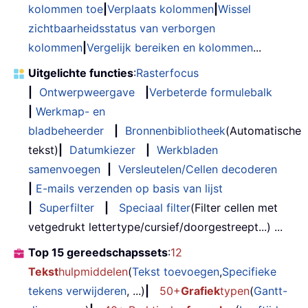
kolommen toe
|
Verplaats kolommen
|
Wissel
zichtbaarheidsstatus van verborgen
kolommen
|
Vergelijk bereiken en kolommen
...
Uitgelichte functies
:
Rasterfocus
|
Ontwerpweergave
|
Verbeterde formulebalk
|
Werkmap- en
bladbeheerder
|
Bronnenbibliotheek
(Automatische
tekst)
|
Datumkiezer
|
Werkbladen
samenvoegen
|
Versleutelen/Cellen decoderen
|
E-mails verzenden op basis van lijst
|
Superfilter
|
Speciaal filter
(Filter cellen met
vetgedrukt lettertype/cursief/doorgestreept...) ...
Top 15 gereedschapssets
:
12
Tekst
hulpmiddelen
(
Tekst toevoegen
,
Specifieke
tekens verwijderen
, ...)
|
50+
Grafiek
typen
(
Gantt-