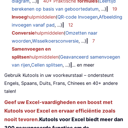
diagram
, ...)
|
40+ Praktische
formules
(
Leeftijd
berekenen op basis van geboortedatum
, ...)
|
19
Invoeg
hulpmiddelen
(
QR-code Invoegen
,
Afbeelding
invoegen vanaf pad
, ...)
|
12
Conversie
hulpmiddelen
(
Omzetten naar
woorden
,
Wisselkoersconversie
, ...)
|
7
Samenvoegen en
splitsen
hulpmiddelen
(
Geavanceerd samenvoegen
van rijen
,
Cellen splitsen
, ...)
|
... en meer
Gebruik Kutools in uw voorkeurstaal – ondersteunt
Engels, Spaans, Duits, Frans, Chinees en 40+ andere
talen!
Geef uw Excel-vaardigheden een boost met
Kutools voor Excel en ervaar efficiëntie zoals
nooit tevoren.
Kutools voor Excel biedt meer dan
300 geavanceerde functies om de