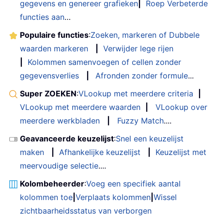
gegevens en genereer grafieken
|
Roep Verbeterde
functies aan
…
Populaire functies
:
Zoeken, markeren of Dubbele
waarden markeren
|
Verwijder lege rijen
|
Kolommen samenvoegen of cellen zonder
gegevensverlies
|
Afronden zonder formule
...
Super ZOEKEN
:
VLookup met meerdere criteria
|
VLookup met meerdere waarden
|
VLookup over
meerdere werkbladen
|
Fuzzy Match
....
Geavanceerde keuzelijst
:
Snel een keuzelijst
maken
|
Afhankelijke keuzelijst
|
Keuzelijst met
meervoudige selectie
....
Kolombeheerder
:
Voeg een specifiek aantal
kolommen toe
|
Verplaats kolommen
|
Wissel
zichtbaarheidsstatus van verborgen