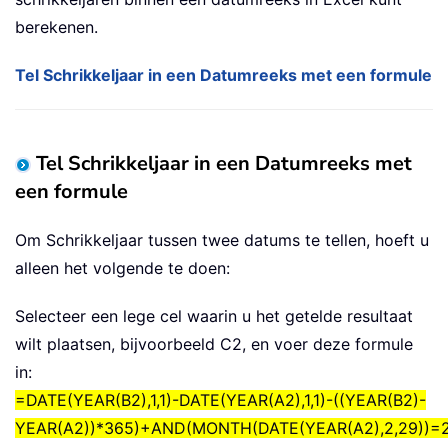
berekenen.
Tel Schrikkeljaar in een Datumreeks met een formule
Tel Schrikkeljaar in een Datumreeks met
een formule
Om Schrikkeljaar tussen twee datums te tellen, hoeft u
alleen het volgende te doen:
Selecteer een lege cel waarin u het getelde resultaat
wilt plaatsen, bijvoorbeeld C2, en voer deze formule
in:
=DATE(YEAR(B2),1,1)-DATE(YEAR(A2),1,1)-((YEAR(B2)-
YEAR(A2))*365)+AND(MONTH(DATE(YEAR(A2),2,29))=2