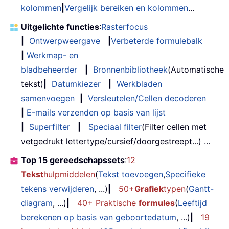
kolommen
|
Vergelijk bereiken en kolommen
...
Uitgelichte functies
:
Rasterfocus
|
Ontwerpweergave
|
Verbeterde formulebalk
|
Werkmap- en
bladbeheerder
|
Bronnenbibliotheek
(Automatische
tekst)
|
Datumkiezer
|
Werkbladen
samenvoegen
|
Versleutelen/Cellen decoderen
|
E-mails verzenden op basis van lijst
|
Superfilter
|
Speciaal filter
(Filter cellen met
vetgedrukt lettertype/cursief/doorgestreept...) ...
Top 15 gereedschapssets
:
12
Tekst
hulpmiddelen
(
Tekst toevoegen
,
Specifieke
tekens verwijderen
, ...)
|
50+
Grafiek
typen
(
Gantt-
diagram
, ...)
|
40+ Praktische
formules
(
Leeftijd
berekenen op basis van geboortedatum
, ...)
|
19