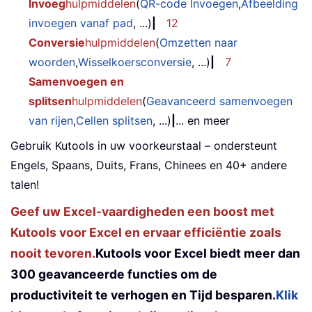
Invoeg
hulpmiddelen
(
QR-code Invoegen
,
Afbeelding
invoegen vanaf pad
, ...)
|
12
Conversie
hulpmiddelen
(
Omzetten naar
woorden
,
Wisselkoersconversie
, ...)
|
7
Samenvoegen en
splitsen
hulpmiddelen
(
Geavanceerd samenvoegen
van rijen
,
Cellen splitsen
, ...)
|
... en meer
Gebruik Kutools in uw voorkeurstaal – ondersteunt
Engels, Spaans, Duits, Frans, Chinees en 40+ andere
talen!
Geef uw Excel-vaardigheden een boost met
Kutools voor Excel en ervaar efficiëntie zoals
nooit tevoren.
Kutools voor Excel biedt meer dan
300 geavanceerde functies om de
productiviteit te verhogen en Tijd besparen.
Klik