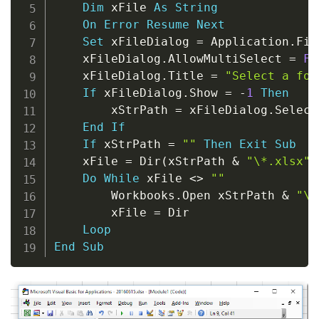
Dim
 xFile 
As
String
On
Error
Resume
Next
Set
 xFileDialog 
=
 Application
.
Fil
    xFileDialog
.
AllowMultiSelect 
=
Fa
    xFileDialog
.
Title 
=
"Select a fol
If
 xFileDialog
.
Show 
=
-
1
Then
        xStrPath 
=
 xFileDialog
.
Select
End
If
If
 xStrPath 
=
""
Then
Exit
Sub
    xFile 
=
 Dir
(
xStrPath 
&
"\*.xlsx"
)
Do
While
 xFile 
<
>
""
        Workbooks
.
Open xStrPath 
&
"\"
        xFile 
=
 Dir

Loop
End
Sub