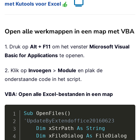
met Kutools voor Excel
Open alle werkmappen in een map met VBA
1. Druk op
Alt + F11
om het venster
Microsoft Visual
Basic for Applications
te openen.
2. Klik op
Invoegen
>
Module
en plak de
onderstaande code in het script.
VBA: Open alle Excel-bestanden in een map
Copy
Sub
 OpenFiles
(
)
'UpdateByExtendoffice20160623
Dim
 xStrPath 
As
String
Dim
 xFileDialog 
As
 FileDialog
