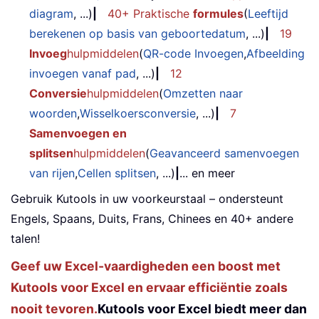
diagram
, ...)
|
40+ Praktische
formules
(
Leeftijd
berekenen op basis van geboortedatum
, ...)
|
19
Invoeg
hulpmiddelen
(
QR-code Invoegen
,
Afbeelding
invoegen vanaf pad
, ...)
|
12
Conversie
hulpmiddelen
(
Omzetten naar
woorden
,
Wisselkoersconversie
, ...)
|
7
Samenvoegen en
splitsen
hulpmiddelen
(
Geavanceerd samenvoegen
van rijen
,
Cellen splitsen
, ...)
|
... en meer
Gebruik Kutools in uw voorkeurstaal – ondersteunt
Engels, Spaans, Duits, Frans, Chinees en 40+ andere
talen!
Geef uw Excel-vaardigheden een boost met
Kutools voor Excel en ervaar efficiëntie zoals
nooit tevoren.
Kutools voor Excel biedt meer dan