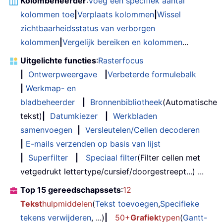
Kolombeheerder
:
Voeg een specifiek aantal
kolommen toe
|
Verplaats kolommen
|
Wissel
zichtbaarheidsstatus van verborgen
kolommen
|
Vergelijk bereiken en kolommen
...
Uitgelichte functies
:
Rasterfocus
|
Ontwerpweergave
|
Verbeterde formulebalk
|
Werkmap- en
bladbeheerder
|
Bronnenbibliotheek
(Automatische
tekst)
|
Datumkiezer
|
Werkbladen
samenvoegen
|
Versleutelen/Cellen decoderen
|
E-mails verzenden op basis van lijst
|
Superfilter
|
Speciaal filter
(Filter cellen met
vetgedrukt lettertype/cursief/doorgestreept...) ...
Top 15 gereedschapssets
:
12
Tekst
hulpmiddelen
(
Tekst toevoegen
,
Specifieke
tekens verwijderen
, ...)
|
50+
Grafiek
typen
(
Gantt-