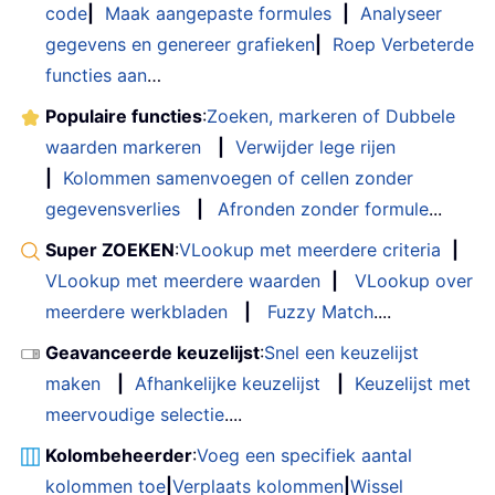
code
|
Maak aangepaste formules
|
Analyseer
gegevens en genereer grafieken
|
Roep Verbeterde
functies aan
…
Populaire functies
:
Zoeken, markeren of Dubbele
waarden markeren
|
Verwijder lege rijen
|
Kolommen samenvoegen of cellen zonder
gegevensverlies
|
Afronden zonder formule
...
Super ZOEKEN
:
VLookup met meerdere criteria
|
VLookup met meerdere waarden
|
VLookup over
meerdere werkbladen
|
Fuzzy Match
....
Geavanceerde keuzelijst
:
Snel een keuzelijst
maken
|
Afhankelijke keuzelijst
|
Keuzelijst met
meervoudige selectie
....
Kolombeheerder
:
Voeg een specifiek aantal
kolommen toe
|
Verplaats kolommen
|
Wissel