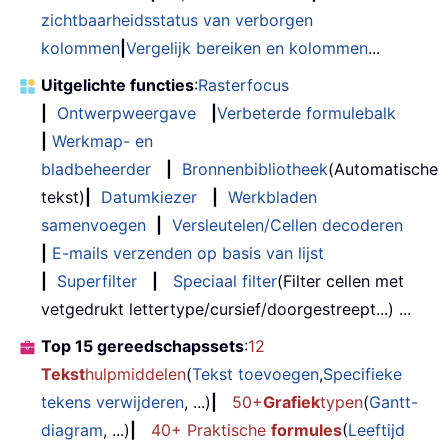
zichtbaarheidsstatus van verborgen
kolommen
|
Vergelijk bereiken en kolommen
...
Uitgelichte functies
:
Rasterfocus
|
Ontwerpweergave
|
Verbeterde formulebalk
|
Werkmap- en
bladbeheerder
|
Bronnenbibliotheek
(Automatische
tekst)
|
Datumkiezer
|
Werkbladen
samenvoegen
|
Versleutelen/Cellen decoderen
|
E-mails verzenden op basis van lijst
|
Superfilter
|
Speciaal filter
(Filter cellen met
vetgedrukt lettertype/cursief/doorgestreept...) ...
Top 15 gereedschapssets
:
12
Tekst
hulpmiddelen
(
Tekst toevoegen
,
Specifieke
tekens verwijderen
, ...)
|
50+
Grafiek
typen
(
Gantt-
diagram
, ...)
|
40+ Praktische
formules
(
Leeftijd