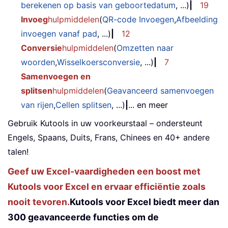
berekenen op basis van geboortedatum
, ...)
|
19
Invoeg
hulpmiddelen
(
QR-code Invoegen
,
Afbeelding
invoegen vanaf pad
, ...)
|
12
Conversie
hulpmiddelen
(
Omzetten naar
woorden
,
Wisselkoersconversie
, ...)
|
7
Samenvoegen en
splitsen
hulpmiddelen
(
Geavanceerd samenvoegen
van rijen
,
Cellen splitsen
, ...)
|
... en meer
Gebruik Kutools in uw voorkeurstaal – ondersteunt
Engels, Spaans, Duits, Frans, Chinees en 40+ andere
talen!
Geef uw Excel-vaardigheden een boost met
Kutools voor Excel en ervaar efficiëntie zoals
nooit tevoren.
Kutools voor Excel biedt meer dan
300 geavanceerde functies om de