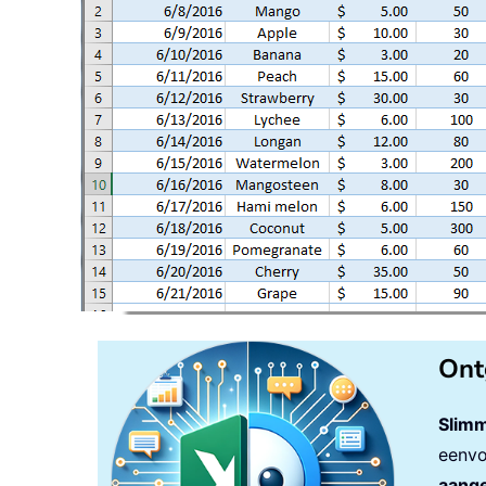
Ont
Slimm
eenvo
aange