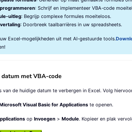
programmeren
: Schrijf en implementeer VBA-code moeite
le-uitleg
: Begrijp complexe formules moeiteloos.
vertaling
: Doorbreek taalbarrières in uw spreadsheets.
 uw Excel-mogelijkheden uit met AI-gestuurde tools.
Downl
en!
ge datum met VBA-code
 van de huidige datum te verbergen in Excel. Volg hiervoo
Microsoft Visual Basic for Applications
te openen.
pplications
op
Invoegen
>
Module
. Kopieer en plak vervo