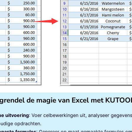
grendel de magie van Excel met KUTOO
e uitvoering
: Voer celbewerkingen uit, analyseer gegeven
udige opdrachten.
paste formules
: Genereer op maat gemaakte formules om 