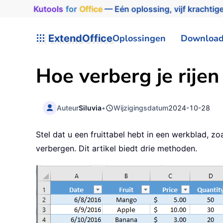
Kutools
for
Office
— Eén oplossing, vijf krachtige
ExtendOffice
Oplossingen
Downloa
Hoe verberg je rijen
Auteur
Siluvia
•
Wijzigingsdatum
2024-10-28
Stel dat u een fruittabel hebt in een werkblad, zo
verbergen. Dit artikel biedt drie methoden.