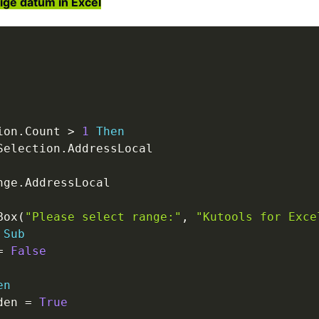
ige datum in Excel
ion
.
Count 
>
1
Then
Selection
.
AddressLocal

nge
.
AddressLocal

Box
(
"Please select range:"
,
"Kutools for Exce
Sub
=
False
en
den 
=
True