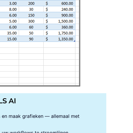
LS AI
s en maak grafieken — allemaal met
uw workflows te stroomlijnen.