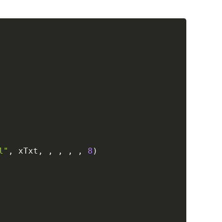
Copy
l"
,
 xTxt
,
,
,
,
,
8
)