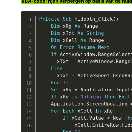
VBA-code: rijen verbergen op basis van de huid
Private
Sub
 Hidebtn_Click
(
)
Dim
 xRg 
As
 Range

Dim
 xTxt 
As
String
Dim
 xCell 
As
 Range

On
Error
Resume
Next
If
 ActiveWindow
.
RangeSelect
      xTxt 
=
 ActiveWindow
.
Range
Else
      xTxt 
=
 ActiveSheet
.
UsedRa
End
If
Set
 xRg 
=
 Application
.
Input
If
 xRg 
Is
Nothing
Then
Exit
    Application
.
ScreenUpdating 
For
Each
 xCell 
In
 xRg

If
 xCell
.
Value 
<
 Now 
Th
            xCell
.
EntireRow
.
Hid