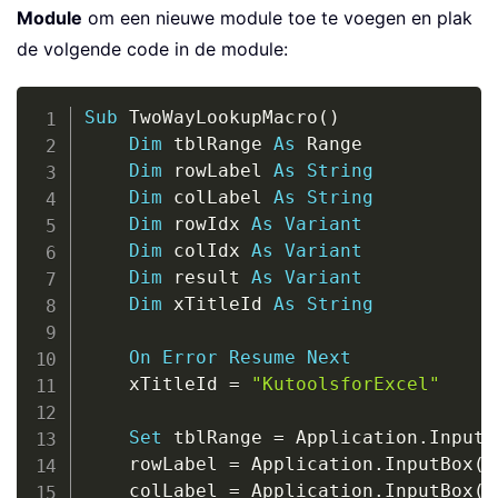
Module
om een nieuwe module toe te voegen en plak
de volgende code in de module:
Copy
Sub
 TwoWayLookupMacro
(
)
Dim
 tblRange 
As
 Range

Dim
 rowLabel 
As
String
Dim
 colLabel 
As
String
Dim
 rowIdx 
As
Variant
Dim
 colIdx 
As
Variant
Dim
 result 
As
Variant
Dim
 xTitleId 
As
String
On
Error
Resume
Next
    xTitleId 
=
"KutoolsforExcel"
Set
 tblRange 
=
 Application
.
InputB
    rowLabel 
=
 Application
.
InputBox
(
"
    colLabel 
=
 Application
.
InputBox
(
"