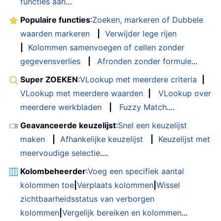
functies aan
…
Populaire functies
:
Zoeken, markeren of Dubbele
waarden markeren
|
Verwijder lege rijen
|
Kolommen samenvoegen of cellen zonder
gegevensverlies
|
Afronden zonder formule
...
Super ZOEKEN
:
VLookup met meerdere criteria
|
VLookup met meerdere waarden
|
VLookup over
meerdere werkbladen
|
Fuzzy Match
....
Geavanceerde keuzelijst
:
Snel een keuzelijst
maken
|
Afhankelijke keuzelijst
|
Keuzelijst met
meervoudige selectie
....
Kolombeheerder
:
Voeg een specifiek aantal
kolommen toe
|
Verplaats kolommen
|
Wissel
zichtbaarheidsstatus van verborgen
kolommen
|
Vergelijk bereiken en kolommen
...