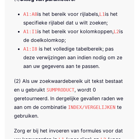
is het bereik voor rijlabels,
is het
A1:A8
L1
specifieke rijlabel dat u wilt zoeken;
is het bereik voor kolomkoppen,
is
A1:I1
L2
de doelkolomkop;
is het volledige tabelbereik; pas
A1:I8
deze verwijzingen aan indien nodig om ze
aan uw gegevens aan te passen.
(2) Als uw zoekwaardebereik uit tekst bestaat
en u gebruikt
, wordt 0
SUMPRODUCT
geretourneerd. In dergelijke gevallen raden we
aan om de combinatie
te
INDEX/VERGELIJKEN
gebruiken.
Zorg er bij het invoeren van formules voor dat