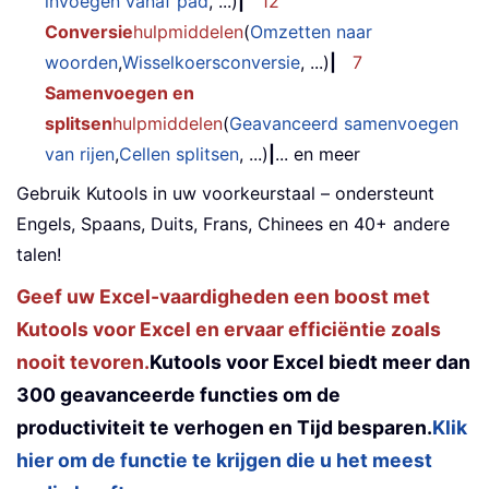
invoegen vanaf pad
, ...)
|
12
Conversie
hulpmiddelen
(
Omzetten naar
woorden
,
Wisselkoersconversie
, ...)
|
7
Samenvoegen en
splitsen
hulpmiddelen
(
Geavanceerd samenvoegen
van rijen
,
Cellen splitsen
, ...)
|
... en meer
Gebruik Kutools in uw voorkeurstaal – ondersteunt
Engels, Spaans, Duits, Frans, Chinees en 40+ andere
talen!
Geef uw Excel-vaardigheden een boost met
Kutools voor Excel en ervaar efficiëntie zoals
nooit tevoren.
Kutools voor Excel biedt meer dan
300 geavanceerde functies om de
productiviteit te verhogen en Tijd besparen.
Klik
hier om de functie te krijgen die u het meest