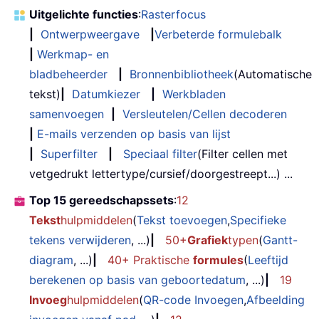
Uitgelichte functies
:
Rasterfocus
|
Ontwerpweergave
|
Verbeterde formulebalk
|
Werkmap- en
bladbeheerder
|
Bronnenbibliotheek
(Automatische
tekst)
|
Datumkiezer
|
Werkbladen
samenvoegen
|
Versleutelen/Cellen decoderen
|
E-mails verzenden op basis van lijst
|
Superfilter
|
Speciaal filter
(Filter cellen met
vetgedrukt lettertype/cursief/doorgestreept...) ...
Top 15 gereedschapssets
:
12
Tekst
hulpmiddelen
(
Tekst toevoegen
,
Specifieke
tekens verwijderen
, ...)
|
50+
Grafiek
typen
(
Gantt-
diagram
, ...)
|
40+ Praktische
formules
(
Leeftijd
berekenen op basis van geboortedatum
, ...)
|
19
Invoeg
hulpmiddelen
(
QR-code Invoegen
,
Afbeelding