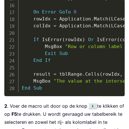
On
Error
GoTo
0
    rowIdx 
=
 Application
.
Match
(
LCase
(
    colIdx 
=
 Application
.
Match
(
LCase
(
If
 IsError
(
rowIdx
)
Or
 IsError
(
col
        MsgBox 
"Row or column label n
Exit
Sub
End
If
    result 
=
 tblRange
.
Cells
(
rowIdx
,
 c
    MsgBox 
"The value at the intersec
End
Sub
2
. Voer de macro uit door op de knop
te klikken of
op
F5
te drukken. U wordt gevraagd uw tabelbereik te
selecteren en zowel het rij- als kolomlabel in te