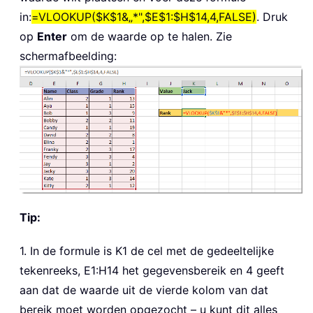
in:
=VLOOKUP($K$1&„*",$E$1:$H$14,4,FALSE)
. Druk
op
Enter
om de waarde op te halen. Zie
schermafbeelding:
Tip:
1. In de formule is K1 de cel met de gedeeltelijke
tekenreeks, E1:H14 het gegevensbereik en 4 geeft
aan dat de waarde uit de vierde kolom van dat
bereik moet worden opgezocht – u kunt dit alles