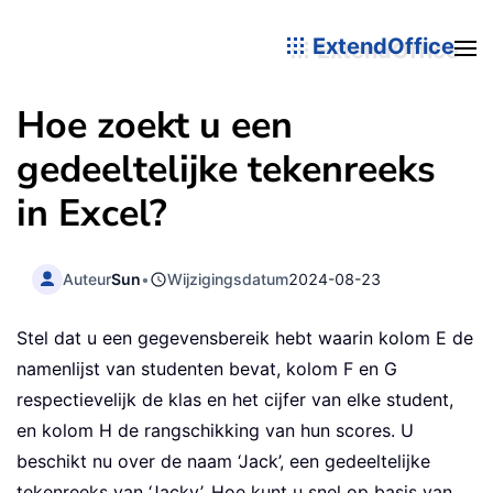
ExtendOffice
Hoe zoekt u een
gedeeltelijke tekenreeks
in Excel?
Auteur
Sun
•
Wijzigingsdatum
2024-08-23
Stel dat u een gegevensbereik hebt waarin kolom E de
namenlijst van studenten bevat, kolom F en G
respectievelijk de klas en het cijfer van elke student,
en kolom H de rangschikking van hun scores. U
beschikt nu over de naam ‘Jack’, een gedeeltelijke
tekenreeks van ‘Jacky’. Hoe kunt u snel op basis van