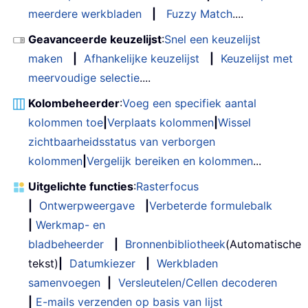
meerdere werkbladen
|
Fuzzy Match
....
Geavanceerde keuzelijst
:
Snel een keuzelijst
maken
|
Afhankelijke keuzelijst
|
Keuzelijst met
meervoudige selectie
....
Kolombeheerder
:
Voeg een specifiek aantal
kolommen toe
|
Verplaats kolommen
|
Wissel
zichtbaarheidsstatus van verborgen
kolommen
|
Vergelijk bereiken en kolommen
...
Uitgelichte functies
:
Rasterfocus
|
Ontwerpweergave
|
Verbeterde formulebalk
|
Werkmap- en
bladbeheerder
|
Bronnenbibliotheek
(Automatische
tekst)
|
Datumkiezer
|
Werkbladen
samenvoegen
|
Versleutelen/Cellen decoderen
|
E-mails verzenden op basis van lijst