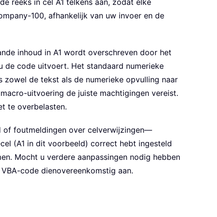
e reeks in cel A1 telkens aan, zodat elke
pany-100, afhankelijk van uw invoer en de
ande inhoud in A1 wordt overschreven door het
u de code uitvoert. Het standaard numerieke
 zowel de tekst als de numerieke opvulling naar
acro-uitvoering de juiste machtigingen vereist.
et te overbelasten.
d of foutmeldingen over celverwijzingen—
cel (A1 in dit voorbeeld) correct hebt ingesteld
men. Mocht u verdere aanpassingen nodig hebben
de VBA-code dienovereenkomstig aan.