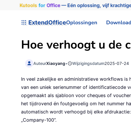
Kutools
for
Office
— Eén oplossing, vijf krachtige
ExtendOffice
Oplossingen
Downloa
Hoe verhoogt u de c
Auteur
Xiaoyang
•
Wijzigingsdatum
2025-07-24
In veel zakelijke en administratieve workflows i
van een uniek serienummer of identificatiecode v
opgemaakt als sjabloon voor cheques of vouchers
het tijdrovend én foutgevoelig om het nummer han
automatisch wordt verhoogd bij elke afdrukactie
„Company-100”.