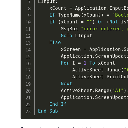
LInput
:
    xCount 
=
 Application
.
InputB
If
 TypeName
(
xCount
)
=
"Bool
If
(
xCount 
=
""
)
Or
(
Not
 Is
        MsgBox 
"error entered, 
GoTo
 LInput

Else
        xScreen 
=
 Application
.
S
        Application
.
ScreenUpdat
For
 I 
=
1
To
 xCount

            ActiveSheet
.
Range
(
"
            ActiveSheet
.
PrintOut
Next
        ActiveSheet
.
Range
(
"A1"
)
        Application
.
ScreenUpdat
End
If
End
Sub