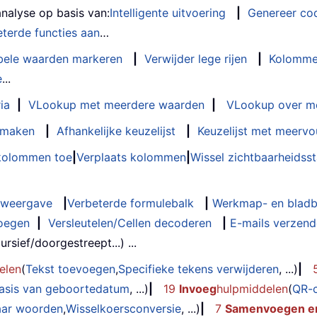
analyse op basis van:
Intelligente uitvoering
|
Genereer co
terde functies aan
…
bele waarden markeren
|
Verwijder lege rijen
|
Kolomme
e
...
ia
|
VLookup met meerdere waarden
|
VLookup over m
t maken
|
Afhankelijke keuzelijst
|
Keuzelijst met meervo
 kolommen toe
|
Verplaats kolommen
|
Wissel zichtbaarheids
weergave
|
Verbeterde formulebalk
|
Werkmap- en bladb
oegen
|
Versleutelen/Cellen decoderen
|
E-mails verzende
rsief/doorgestreept...) ...
elen
(
Tekst toevoegen
,
Specifieke tekens verwijderen
, ...)
|
basis van geboortedatum
, ...)
|
19
Invoeg
hulpmiddelen
(
QR-
aar woorden
,
Wisselkoersconversie
, ...)
|
7
Samenvoegen en