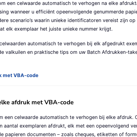
m een celwaarde automatisch te verhogen na elke afdrukta
sing wanneer u efficiënt opeenvolgende genummerde papi
dere scenario’s waarin unieke identificatoren vereist zijn
t elk exemplaar het juiste unieke nummer krijgt.
waarden automatisch te verhogen bij elk afgedrukt exempl
nde valkuilen en praktische tips om uw Batch Afdrukken-ta
uk met VBA-code
elke afdruk met VBA-code
m een celwaarde automatisch te verhogen bij elke afdruk. 
 aantal exemplaren afdrukt, elk met een opeenvolgend ver
rde papieren documenten – zoals cheques, etiketten of for