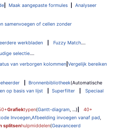
de
|
Maak aangepaste formules
|
Analyseer
n samenvoegen of cellen zonder
eerdere werkbladen
|
Fuzzy Match
....
udige selectie
....
status van verborgen kolommen
|
Vergelijk bereiken
eheerder
|
Bronnenbibliotheek
(Automatische
n op basis van lijst
|
Superfilter
|
Speciaal
50+
Grafiek
typen
(
Gantt-diagram
, ...)
|
40+
code Invoegen
,
Afbeelding invoegen vanaf pad
,
 splitsen
hulpmiddelen
(
Geavanceerd