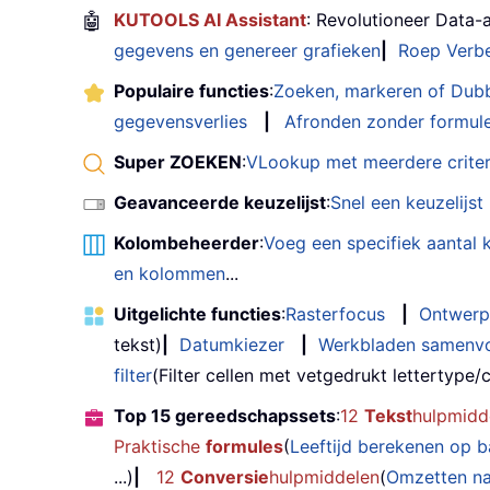
🤖
KUTOOLS AI Assistant
: Revolutioneer Data-
gegevens en genereer grafieken
|
Roep Verbe
Populaire functies
:
Zoeken, markeren of Dub
gegevensverlies
|
Afronden zonder formul
Super ZOEKEN
:
VLookup met meerdere criter
Geavanceerde keuzelijst
:
Snel een keuzelijs
Kolombeheerder
:
Voeg een specifiek aantal
en kolommen
...
Uitgelichte functies
:
Rasterfocus
|
Ontwerp
tekst)
|
Datumkiezer
|
Werkbladen samenv
filter
(Filter cellen met vetgedrukt lettertype/cu
Top 15 gereedschapssets
:
12
Tekst
hulpmidd
Praktische
formules
(
Leeftijd berekenen op 
...)
|
12
Conversie
hulpmiddelen
(
Omzetten n