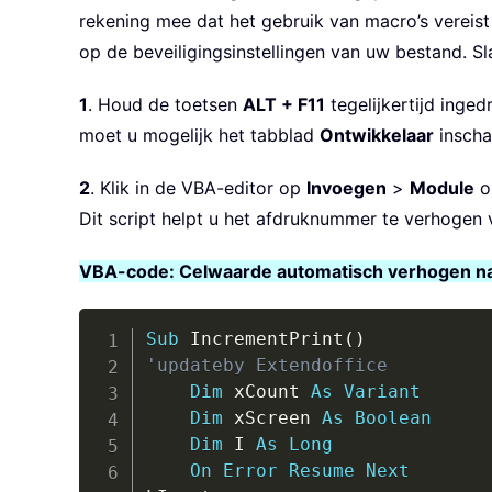
rekening mee dat het gebruik van macro’s vereis
op de beveiligingsinstellingen van uw bestand. S
1
. Houd de toetsen
ALT + F11
tegelijkertijd inge
moet u mogelijk het tabblad
Ontwikkelaar
inschak
2
. Klik in de VBA-editor op
Invoegen
>
Module
o
Dit script helpt u het afdruknummer te verhogen 
VBA-code: Celwaarde automatisch verhogen na 
Sub
 IncrementPrint
(
)
'updateby Extendoffice
Dim
 xCount 
As
Variant
Dim
 xScreen 
As
Boolean
Dim
 I 
As
Long
On
Error
Resume
Next