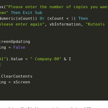
ox
(
"Please enter the number of copies you wan
ean"
Then
Exit
Sub
Numeric
(
xCount
)
)
Or
(
xCount 
<
1
)
Then
please enter again"
,
 vbInformation
,
"Kutools 
creenUpdating

ing 
=
False
A1"
)
.
Value 
=
" Company-00"
&
 I



.
ClearContents

ing 
=
 xScreen
