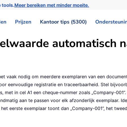
 tools.
Meer bereiken met minder moeite.
den
Prijzen
Kantoor tips (5300)
Ondersteuni
elwaarde automatisch n
s het vaak nodig om meerdere exemplaren van een document,
oor eenvoudige registratie en traceerbaarheid. Stel bijvoor
, met in cel A1 een cheque-nummer zoals „Company-001”. A
dmatig aan te passen voor elk afzonderlijk exemplaar. Idea
: het eerste exemplaar toont dan „Company-001”, het twee