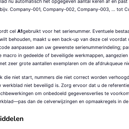
lad nu automatisch het opgegeven aantal keren af en past d
bijv. Company-001, Company-002, Company-003, … tot Com
ordt cel
A1
gebruikt voor het serienummer. Eventuele besta
 wilt behouden, maakt u een back-up van deze cel voordat 
-code aanpassen aan uw gewenste serienummerindeling; pas
de macro in gedeelde of beveiligde werkmappen, aangezien m
it met zeer grote aantallen exemplaren om de afdrukqueue ni
 die niet start, nummers die niet correct worden verhoog
werkblad niet beveiligd is. Zorg ervoor dat u de referentie
atchbewerkingen om onbedoeld gegevensverlies te voorko
werkblad—pas dan de celverwijzingen en opmaakregels in 
middelen