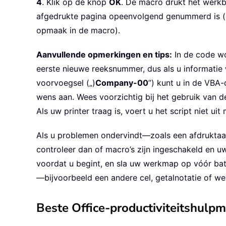
4
. Klik op de knop
OK
. De macro drukt het werkb
afgedrukte pagina opeenvolgend genummerd is (
opmaak in de macro).
Aanvullende opmerkingen en tips:
In de code w
eerste nieuwe reeksnummer, dus als u informatie
voorvoegsel („)
Company-00
”) kunt u in de VBA
wens aan. Wees voorzichtig bij het gebruik van 
Als uw printer traag is, voert u het script niet u
Als u problemen ondervindt—zoals een afdruktaak
controleer dan of macro’s zijn ingeschakeld en uw 
voordat u begint, en sla uw werkmap op vóór b
—bijvoorbeeld een andere cel, getalnotatie of 
Beste Office-productiviteitshulp