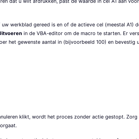
en dat u wilt afdrukken, past de waarde in cel A1 aan voor 
 uw werkblad gereed is en of de actieve cel (meestal A1) de
Uitvoeren
in de VBA-editor om de macro te starten. Er vers
oer het gewenste aantal in (bijvoorbeeld 100) en bevestig
uleren klikt, wordt het proces zonder actie gestopt. Zorg e
orgaat.