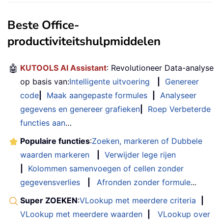
Beste Office-
productiviteitshulpmiddelen
🤖
KUTOOLS AI Assistant
: Revolutioneer Data-analyse
op basis van:
Intelligente uitvoering
|
Genereer
code
|
Maak aangepaste formules
|
Analyseer
gegevens en genereer grafieken
|
Roep Verbeterde
functies aan
…
Populaire functies
:
Zoeken, markeren of Dubbele
waarden markeren
|
Verwijder lege rijen
|
Kolommen samenvoegen of cellen zonder
gegevensverlies
|
Afronden zonder formule
...
Super ZOEKEN
:
VLookup met meerdere criteria
|
VLookup met meerdere waarden
|
VLookup over