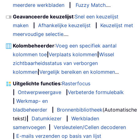
meerdere werkbladen
|
Fuzzy Match
....
Geavanceerde keuzelijst
:
Snel een keuzelijst
maken
|
Afhankelijke keuzelijst
|
Keuzelijst met
meervoudige selectie
....
Kolombeheerder
:
Voeg een specifiek aantal
kolommen toe
|
Verplaats kolommen
|
Wissel
zichtbaarheidsstatus van verborgen
kolommen
|
Vergelijk bereiken en kolommen
...
Uitgelichte functies
:
Rasterfocus
|
Ontwerpweergave
|
Verbeterde formulebalk
|
Werkmap- en
bladbeheerder
|
Bronnenbibliotheek
(Automatische
tekst)
|
Datumkiezer
|
Werkbladen
samenvoegen
|
Versleutelen/Cellen decoderen
|
E-mails verzenden op basis van lijst