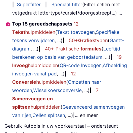
|
Superfilter
|
Speciaal filter
(Filter cellen met
vetgedrukt lettertype/cursief/doorgestreept...) ...
Top 15 gereedschapssets
:
12
Tekst
hulpmiddelen
(
Tekst toevoegen
,
Specifieke
tekens verwijderen
, ...)
|
50+
Grafiek
typen
(
Gantt-
diagram
, ...)
|
40+ Praktische
formules
(
Leeftijd
berekenen op basis van geboortedatum
, ...)
|
19
Invoeg
hulpmiddelen
(
QR-code Invoegen
,
Afbeelding
invoegen vanaf pad
, ...)
|
12
Conversie
hulpmiddelen
(
Omzetten naar
woorden
,
Wisselkoersconversie
, ...)
|
7
Samenvoegen en
splitsen
hulpmiddelen
(
Geavanceerd samenvoegen
van rijen
,
Cellen splitsen
, ...)
|
... en meer
Gebruik Kutools in uw voorkeurstaal – ondersteunt