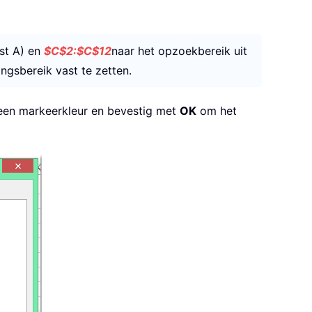
jst A) en
$C$2:$C$12
naar het opzoekbereik uit
ingsbereik vast te zetten.
en markeerkleur en bevestig met
OK
om het