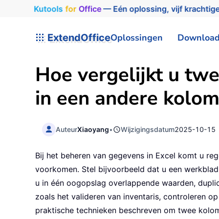
Kutools
for
Office
— Eén oplossing, vijf krachtige
ExtendOffice
Oplossingen
Downloa
Hoe vergelijkt u t
in een andere kolo
Auteur
Xiaoyang
•
Wijzigingsdatum
2025-10-15
Bij het beheren van gegevens in Excel komt u rege
voorkomen. Stel bijvoorbeeld dat u een werkblad he
u in één oogopslag overlappende waarden, duplicat
zoals het valideren van inventaris, controleren op
praktische technieken beschreven om twee kolom