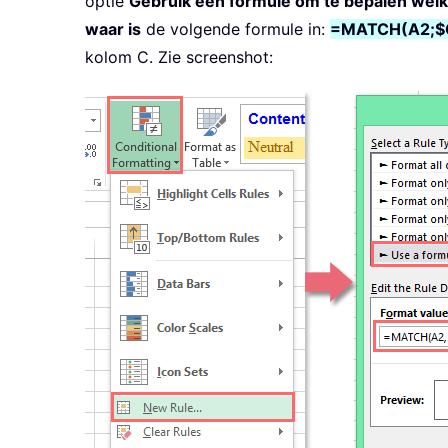
optie
Gebruik een formule om te bepalen wel
waar is
de volgende formule in:
=MATCH(A2;$C
kolom C. Zie screenshot: