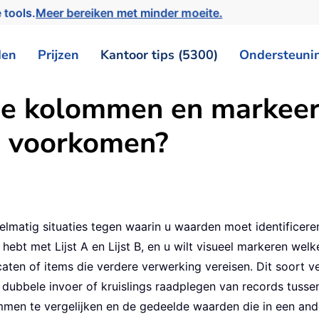
 tools.
Meer bereiken met minder moeite.
den
Prijzen
Kantoor tips (5300)
Ondersteuni
wee kolommen en markeer
m voorkomen?
lmatig situaties tegen waarin u waarden moet identificeren 
bt met Lijst A en Lijst B, en u wilt visueel markeren welke 
en of items die verdere verwerking vereisen. Dit soort verg
 dubbele invoer of kruislings raadplegen van records tussen
men te vergelijken en de gedeelde waarden die in een and