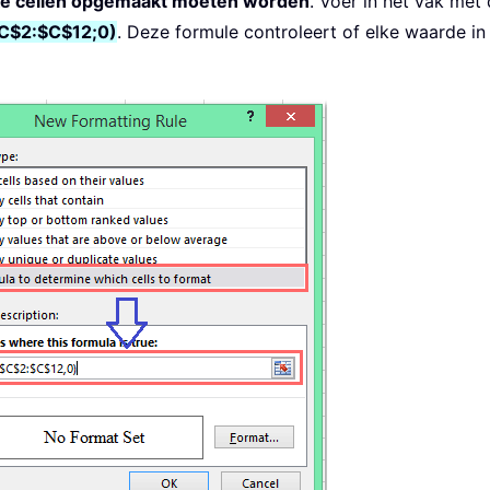
ke cellen opgemaakt moeten worden
. Voer in het vak met
$2:$C$12;0)
. Deze formule controleert of elke waarde in