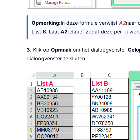
Opmerking:
In deze formule verwijst
A2
naar 
Lijst B. Laat
A2
relatief zodat deze per rij wo
3.
Klik op
Opmaak
om het dialoogvenster
Celo
dialoogvenster te sluiten.