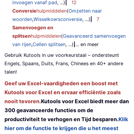
invoegen vanaf pad
, ...)
|
12
Conversie
hulpmiddelen
(
Omzetten naar
woorden
,
Wisselkoersconversie
, ...)
|
7
Samenvoegen en
splitsen
hulpmiddelen
(
Geavanceerd samenvoegen
van rijen
,
Cellen splitsen
, ...)
|
... en meer
Gebruik Kutools in uw voorkeurstaal – ondersteunt
Engels, Spaans, Duits, Frans, Chinees en 40+ andere
talen!
Geef uw Excel-vaardigheden een boost met
Kutools voor Excel en ervaar efficiëntie zoals
nooit tevoren.
Kutools voor Excel biedt meer dan
300 geavanceerde functies om de
productiviteit te verhogen en Tijd besparen.
Klik
hier om de functie te krijgen die u het meest