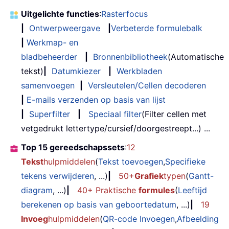
Uitgelichte functies
:
Rasterfocus
|
Ontwerpweergave
|
Verbeterde formulebalk
|
Werkmap- en
bladbeheerder
|
Bronnenbibliotheek
(Automatische
tekst)
|
Datumkiezer
|
Werkbladen
samenvoegen
|
Versleutelen/Cellen decoderen
|
E-mails verzenden op basis van lijst
|
Superfilter
|
Speciaal filter
(Filter cellen met
vetgedrukt lettertype/cursief/doorgestreept...) ...
Top 15 gereedschapssets
:
12
Tekst
hulpmiddelen
(
Tekst toevoegen
,
Specifieke
tekens verwijderen
, ...)
|
50+
Grafiek
typen
(
Gantt-
diagram
, ...)
|
40+ Praktische
formules
(
Leeftijd
berekenen op basis van geboortedatum
, ...)
|
19
Invoeg
hulpmiddelen
(
QR-code Invoegen
,
Afbeelding