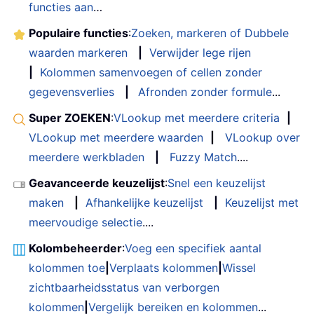
functies aan
…
Populaire functies
:
Zoeken, markeren of Dubbele
waarden markeren
|
Verwijder lege rijen
|
Kolommen samenvoegen of cellen zonder
gegevensverlies
|
Afronden zonder formule
...
Super ZOEKEN
:
VLookup met meerdere criteria
|
VLookup met meerdere waarden
|
VLookup over
meerdere werkbladen
|
Fuzzy Match
....
Geavanceerde keuzelijst
:
Snel een keuzelijst
maken
|
Afhankelijke keuzelijst
|
Keuzelijst met
meervoudige selectie
....
Kolombeheerder
:
Voeg een specifiek aantal
kolommen toe
|
Verplaats kolommen
|
Wissel
zichtbaarheidsstatus van verborgen
kolommen
|
Vergelijk bereiken en kolommen
...