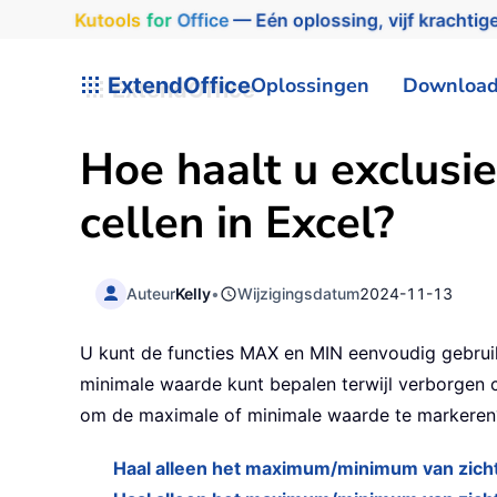
Kutools
for
Office
— Eén oplossing, vijf krachtige
ExtendOffice
Oplossingen
Downloa
Hoe haalt u exclusi
cellen in Excel?
Auteur
Kelly
•
Wijzigingsdatum
2024-11-13
U kunt de functies MAX en MIN eenvoudig gebrui
minimale waarde kunt bepalen terwijl verborgen 
om de maximale of minimale waarde te markeren
Haal alleen het maximum/minimum van zich