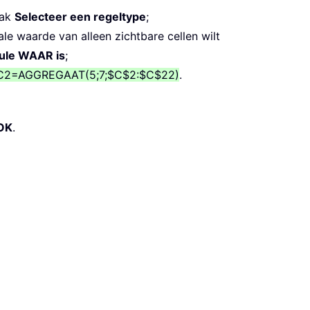
vak
Selecteer een regeltype
;
e waarde van alleen zichtbare cellen wilt
ule WAAR is
;
C2=AGGREGAAT(5;7;$C$2:$C$22)
.
OK
.