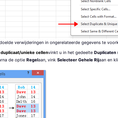
edoelde verwijderingen in ongerelateerde gegevens te voo
 duplicaat/unieke cellen
vinkt u in het gedeelte
Duplicaten 
arna de optie
Regel
aan, vink
Selecteer Gehele Rij
aan en k