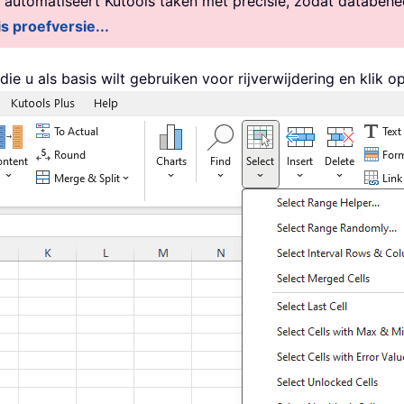
, automatiseert Kutools taken met precisie, zodat databehe
is proefversie...
e u als basis wilt gebruiken voor rijverwijdering en klik o