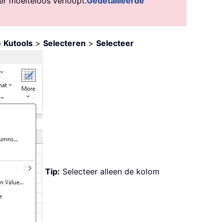
er moeiteloos verloopt.
Gedetailleerde
p
Kutools
>
Selecteren
>
Selecteer
Tip:
Selecteer alleen de kolom