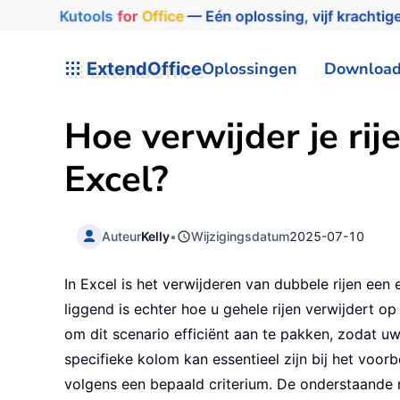
Kutools
for
Office
— Eén oplossing, vijf krachtige
ExtendOffice
Oplossingen
Downloa
Hoe verwijder je rij
Excel?
Auteur
Kelly
•
Wijzigingsdatum
2025-07-10
In Excel is het verwijderen van dubbele rijen ee
liggend is echter hoe u gehele rijen verwijdert 
om dit scenario efficiënt aan te pakken, zodat uw
specifieke kolom kan essentieel zijn bij het voo
volgens een bepaald criterium. De onderstaande 