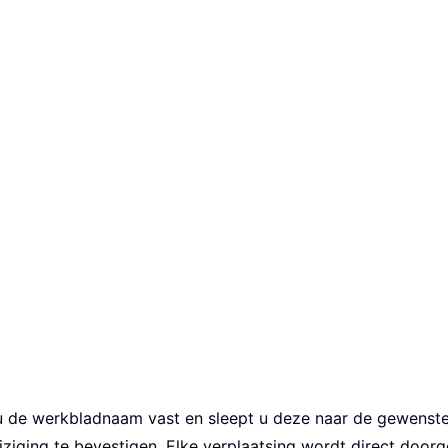
u de werkbladnaam vast en sleept u deze naar de gewenste p
ijziging te bevestigen. Elke verplaatsing wordt direct door