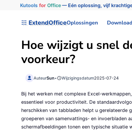
Kutools
for
Office
— Eén oplossing, vijf krachtige
ExtendOffice
Oplossingen
Downloa
Hoe wijzigt u snel 
voorkeur?
Auteur
Sun
•
Wijzigingsdatum
2025-07-24
Bij het werken met complexe Excel-werkmappen, v
essentieel voor productiviteit. De standaardvolgo
herschikken van tabbladen helpt u gerelateerde g
groeperen van samenvattings- en invoerbladen a
schermafbeeldingen tonen een typische situatie wa