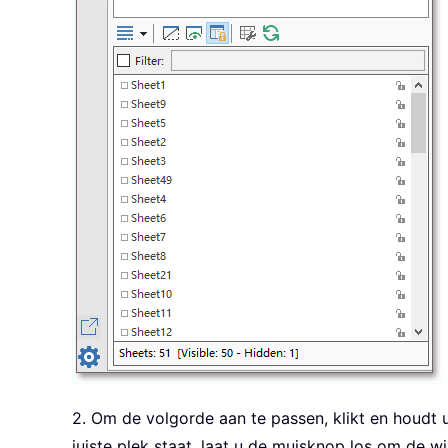
2. Om de volgorde aan te passen, klikt en houdt 
juiste plek staat, laat u de muisknop los om de w