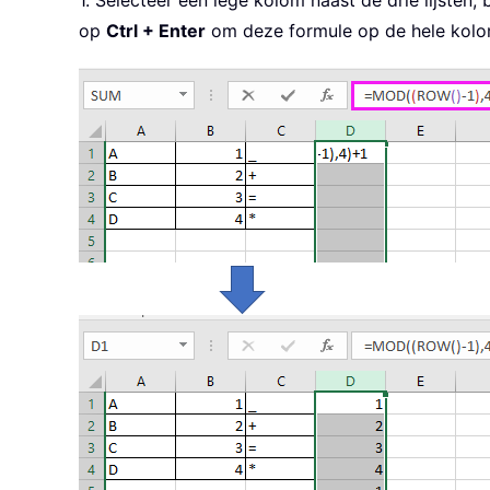
1. Selecteer een lege kolom naast de drie lijsten
op
Ctrl + Enter
om deze formule op de hele kolom