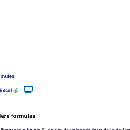
rmules
 Excel
dere formules