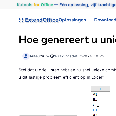
Kutools
for
Office
— Eén oplossing, vijf krachtige
ExtendOffice
Oplossingen
Downloa
Hoe genereert u uni
Auteur
Sun
•
Wijzigingsdatum
2024-10-22
Stel dat u drie lijsten hebt en nu snel unieke com
u dit lastige probleem efficiënt op in Excel?