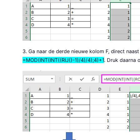
3. Ga naar de derde nieuwe kolom F, direct naas
=MOD(INT(INT((RIJ()-1)/4)/4);4)+1
. Druk daarna