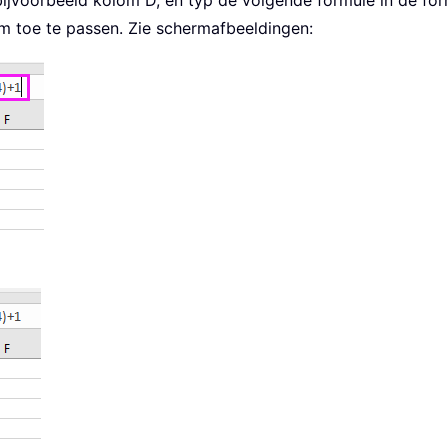
, bijvoorbeeld kolom D, en typ de volgende formule in de fo
 toe te passen. Zie schermafbeeldingen: