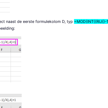
rect naast de eerste formulekolom D, typ
=MOD(INT((RIJ()-1
eelding: