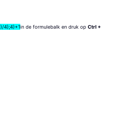
)/4);4)+1
in de formulebalk en druk op
Ctrl +