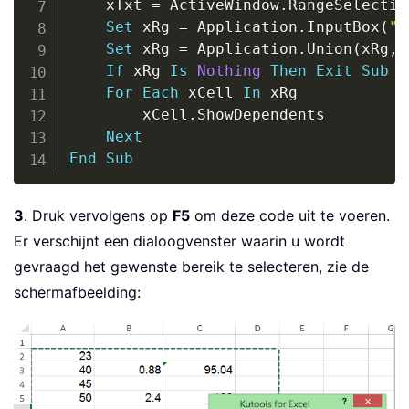
    xTxt 
=
 ActiveWindow
.
RangeSelectio
Set
 xRg 
=
 Application
.
InputBox
(
"P
Set
 xRg 
=
 Application
.
Union
(
xRg
,
 
If
 xRg 
Is
Nothing
Then
Exit
Sub
For
Each
 xCell 
In
 xRg

        xCell
.
ShowDependents

Next
End
Sub
3
. Druk vervolgens op
F5
om deze code uit te voeren.
Er verschijnt een dialoogvenster waarin u wordt
gevraagd het gewenste bereik te selecteren, zie de
schermafbeelding: