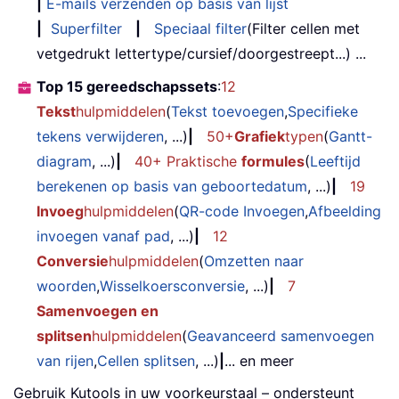
|
E-mails verzenden op basis van lijst
|
Superfilter
|
Speciaal filter
(Filter cellen met
vetgedrukt lettertype/cursief/doorgestreept...) ...
Top 15 gereedschapssets
:
12
Tekst
hulpmiddelen
(
Tekst toevoegen
,
Specifieke
tekens verwijderen
, ...)
|
50+
Grafiek
typen
(
Gantt-
diagram
, ...)
|
40+ Praktische
formules
(
Leeftijd
berekenen op basis van geboortedatum
, ...)
|
19
Invoeg
hulpmiddelen
(
QR-code Invoegen
,
Afbeelding
invoegen vanaf pad
, ...)
|
12
Conversie
hulpmiddelen
(
Omzetten naar
woorden
,
Wisselkoersconversie
, ...)
|
7
Samenvoegen en
splitsen
hulpmiddelen
(
Geavanceerd samenvoegen
van rijen
,
Cellen splitsen
, ...)
|
... en meer
Gebruik Kutools in uw voorkeurstaal – ondersteunt