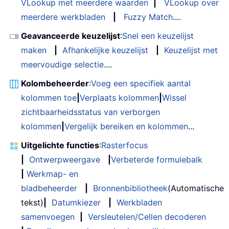
VLookup met meerdere waarden
|
VLookup over
meerdere werkbladen
|
Fuzzy Match
....
Geavanceerde keuzelijst
:
Snel een keuzelijst
maken
|
Afhankelijke keuzelijst
|
Keuzelijst met
meervoudige selectie
....
Kolombeheerder
:
Voeg een specifiek aantal
kolommen toe
|
Verplaats kolommen
|
Wissel
zichtbaarheidsstatus van verborgen
kolommen
|
Vergelijk bereiken en kolommen
...
Uitgelichte functies
:
Rasterfocus
|
Ontwerpweergave
|
Verbeterde formulebalk
|
Werkmap- en
bladbeheerder
|
Bronnenbibliotheek
(Automatische
tekst)
|
Datumkiezer
|
Werkbladen
samenvoegen
|
Versleutelen/Cellen decoderen