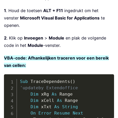
1
. Houd de toetsen
ALT + F11
ingedrukt om het
venster
Microsoft Visual Basic for Applications
te
openen.
2
. Klik op
Invoegen
>
Module
en plak de volgende
code in het
Module
-venster.
VBA-code: Afhankelijken traceren voor een bereik
van cellen:
Copy
Sub
 TraceDependents
(
)
'updateby Extendoffice
Dim
 xRg 
As
 Range

Dim
 xCell 
As
 Range

Dim
 xTxt 
As
String
On
Error
Resume
Next