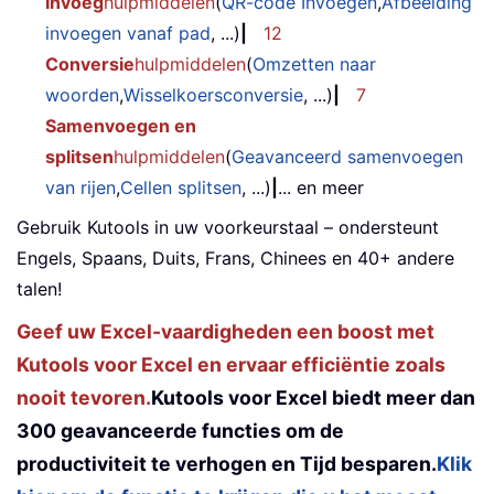
Invoeg
hulpmiddelen
(
QR-code Invoegen
,
Afbeelding
invoegen vanaf pad
, ...)
|
12
Conversie
hulpmiddelen
(
Omzetten naar
woorden
,
Wisselkoersconversie
, ...)
|
7
Samenvoegen en
splitsen
hulpmiddelen
(
Geavanceerd samenvoegen
van rijen
,
Cellen splitsen
, ...)
|
... en meer
Gebruik Kutools in uw voorkeurstaal – ondersteunt
Engels, Spaans, Duits, Frans, Chinees en 40+ andere
talen!
Geef uw Excel-vaardigheden een boost met
Kutools voor Excel en ervaar efficiëntie zoals
nooit tevoren.
Kutools voor Excel biedt meer dan
300 geavanceerde functies om de
productiviteit te verhogen en Tijd besparen.
Klik