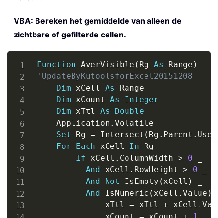
VBA: Bereken het gemiddelde van alleen de
zichtbare of gefilterde cellen.
Copy
Function
 AverVisible
(
Rg 
As
 Range
)
'UpdateByKutoolsforExcel20151208
Dim
 xCell 
As
 Range

Dim
 xCount 
As
Integer
Dim
 xTtl 
As
Double
    Application
.
Volatile

Set
 Rg 
=
 Intersect
(
Rg
.
Parent
.
Used
For
Each
 xCell 
In
 Rg

If
 xCell
.
ColumnWidth 
>
0
_
And
 xCell
.
RowHeight 
>
0
_
And
Not
 IsEmpty
(
xCell
)
_
And
 IsNumeric
(
xCell
.
Value
)
              xTtl 
=
 xTtl 
+
 xCell
.
Val
              xCount 
=
 xCount 
+
1