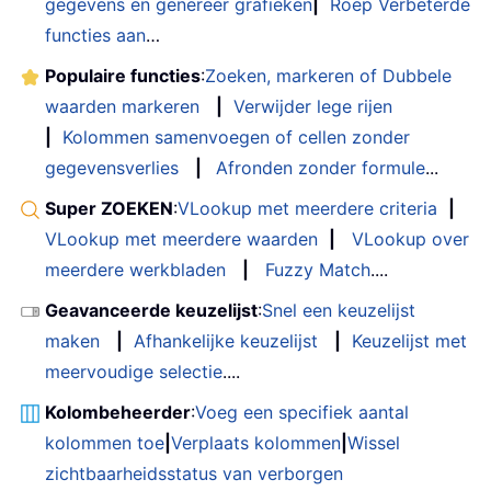
gegevens en genereer grafieken
|
Roep Verbeterde
functies aan
…
Populaire functies
:
Zoeken, markeren of Dubbele
waarden markeren
|
Verwijder lege rijen
|
Kolommen samenvoegen of cellen zonder
gegevensverlies
|
Afronden zonder formule
...
Super ZOEKEN
:
VLookup met meerdere criteria
|
VLookup met meerdere waarden
|
VLookup over
meerdere werkbladen
|
Fuzzy Match
....
Geavanceerde keuzelijst
:
Snel een keuzelijst
maken
|
Afhankelijke keuzelijst
|
Keuzelijst met
meervoudige selectie
....
Kolombeheerder
:
Voeg een specifiek aantal
kolommen toe
|
Verplaats kolommen
|
Wissel
zichtbaarheidsstatus van verborgen