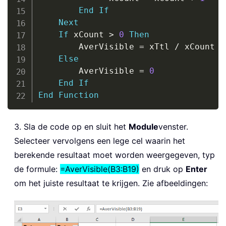
End
If
Next
If
 xCount 
>
0
Then
        AverVisible 
=
 xTtl 
/
 xCount

Else
        AverVisible 
=
0
End
If
End
Function
3. Sla de code op en sluit het
Module
venster.
Selecteer vervolgens een lege cel waarin het
berekende resultaat moet worden weergegeven, typ
de formule:
=AverVisible(B3:B19)
en druk op
Enter
om het juiste resultaat te krijgen. Zie afbeeldingen: