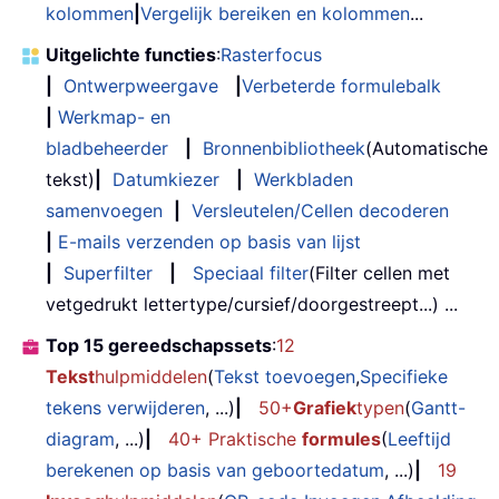
kolommen
|
Vergelijk bereiken en kolommen
...
Uitgelichte functies
:
Rasterfocus
|
Ontwerpweergave
|
Verbeterde formulebalk
|
Werkmap- en
bladbeheerder
|
Bronnenbibliotheek
(Automatische
tekst)
|
Datumkiezer
|
Werkbladen
samenvoegen
|
Versleutelen/Cellen decoderen
|
E-mails verzenden op basis van lijst
|
Superfilter
|
Speciaal filter
(Filter cellen met
vetgedrukt lettertype/cursief/doorgestreept...) ...
Top 15 gereedschapssets
:
12
Tekst
hulpmiddelen
(
Tekst toevoegen
,
Specifieke
tekens verwijderen
, ...)
|
50+
Grafiek
typen
(
Gantt-
diagram
, ...)
|
40+ Praktische
formules
(
Leeftijd
berekenen op basis van geboortedatum
, ...)
|
19