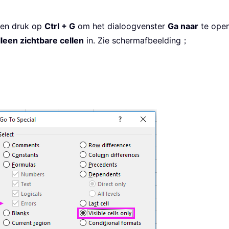
s en druk op
Ctrl + G
om het dialoogvenster
Ga naar
te open
lleen zichtbare cellen
in. Zie schermafbeelding；