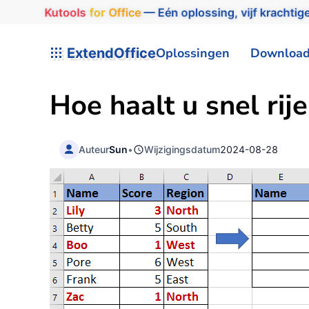
Kutools
for
Office
— Eén oplossing, vijf krachtige
ExtendOffice
Oplossingen
Downloa
Hoe haalt u snel rij
Auteur
Sun
•
Wijzigingsdatum
2024-08-28