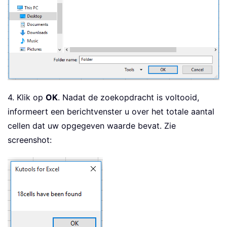
    xUpdate 
=
 Application
.
ScreenUpdati
    Application
.
ScreenUpdating 
=
Fals
Set
 xOut 
=
 Worksheets
.
Add

    xRow 
=
1
With
 xOut

.
Cells
(
xRow
,
1
)
=
"Workbook"
.
Cells
(
xRow
,
2
)
=
"Worksheet"
4. Klik op
OK
. Nadat de zoekopdracht is voltooid,
.
Cells
(
xRow
,
3
)
=
"Cell"
informeert een berichtvenster u over het totale aantal
.
Cells
(
xRow
,
4
)
=
"Text in Ce
Set
 xFso 
=
 CreateObject
(
"Scri
cellen dat uw opgegeven waarde bevat. Zie
Set
 xFld 
=
 xFso
.
GetFolder
(
xSt
screenshot:
        xStrFile 
=
 Dir
(
xStrPath 
&
"\*
Do
While
 xStrFile 
<
>
""
            xBol 
=
False
If
(
xStrPath 
&
"\"
&
 xStr
                xBol 
=
True
Set
 xWb 
=
 xAWB

Else