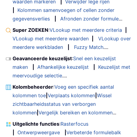
waarden markeren
|
Verwijder lege rijen
|
Kolommen samenvoegen of cellen zonder
gegevensverlies
|
Afronden zonder formule
...
Super ZOEKEN
:
VLookup met meerdere criteria
|
VLookup met meerdere waarden
|
VLookup over
meerdere werkbladen
|
Fuzzy Match
....
Geavanceerde keuzelijst
:
Snel een keuzelijst
maken
|
Afhankelijke keuzelijst
|
Keuzelijst met
meervoudige selectie
....
Kolombeheerder
:
Voeg een specifiek aantal
kolommen toe
|
Verplaats kolommen
|
Wissel
zichtbaarheidsstatus van verborgen
kolommen
|
Vergelijk bereiken en kolommen
...
Uitgelichte functies
:
Rasterfocus
|
Ontwerpweergave
|
Verbeterde formulebalk