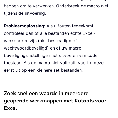
Set
 xWb 
=
Nothing
hebben om te verwerken. Onderbreek de macro niet
Set
 xFld 
=
Nothing
tijdens de uitvoering.
Set
 xFso 
=
Nothing
    Application
.
ScreenUpdating 
=
 xUpd
Probleemoplossing:
Als u fouten tegenkomt,
Exit
Sub
controleer dan of alle bestanden echte Excel-
ErrHandler
:
    MsgBox Err
.
Description
,
 vbExclama
werkboeken zijn (niet beschadigd of
Resume
wachtwoordbeveiligd) en of uw macro-
End
Sub
beveiligingsinstellingen het uitvoeren van code
toestaan. Als de macro niet voltooit, voert u deze
eerst uit op een kleinere set bestanden.
Zoek snel een waarde in meerdere
geopende werkmappen met Kutools voor
Excel