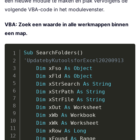
een nieuwe module te maken en plak vervolgens de
volgende VBA-code in het modulevenster.
VBA: Zoek een waarde in alle werkmappen binnen
een map.
Copy
Sub
 SearchFolders
(
)
'UpdatebyKutoolsforExcel20200913
Dim
 xFso 
As
Object
Dim
 xFld 
As
Object
Dim
 xStrSearch 
As
String
Dim
 xStrPath 
As
String
Dim
 xStrFile 
As
String
Dim
 xOut 
As
 Worksheet

Dim
 xWb 
As
 Workbook

Dim
 xWk 
As
 Worksheet

Dim
 xRow 
As
Long
Dim
 xFound 
As
 Range
