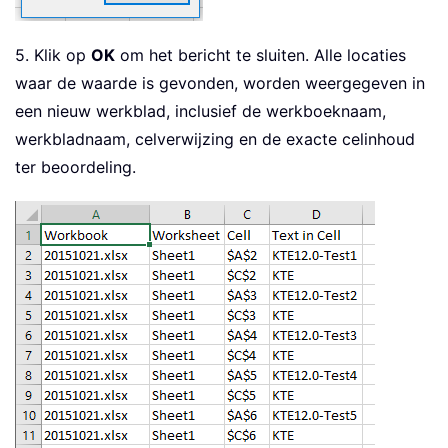
Set
 xWb 
=
 Workbooks
.
O
End
If
5. Klik op
OK
om het bericht te sluiten. Alle locaties
For
Each
 xWk 
In
 xWb
.
Works
waar de waarde is gevonden, worden weergegeven in
If
 xBol 
And
(
xWk
.
Name
een nieuw werkblad, inclusief de werkboeknaam,
Else
werkbladnaam, celverwijzing en de exacte celinhoud
Set
 xFound 
=
 xWk
.
Used
ter beoordeling.
If
Not
 xFound 
Is
Noth
                    xStrAddress 
=
 xFo
End
If
Do
If
 xFound 
Is
Noth
Exit
Do
Else
                        xCount 
=
 xCou
                        xRow 
=
 xRow 
+
.
Cells
(
xRow
,
.
Cells
(
xRow
,