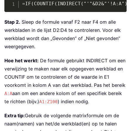
Copy
=IF(COUNTIF(INDIRECT("'"&D2&"'!A:A"),
Stap 2.
Sleep de formule vanaf F2 naar F4 om alle
werkbladen in de lijst D2:D4 te controleren. Voor elk
werkblad wordt dan „Gevonden” of „Niet gevonden”
weergegeven.
Hoe het werkt:
De formule gebruikt INDIRECT om een
verwijzing te maken naar elk opgegeven werkblad en
COUNTIF om te controleren of de waarde in E1
voorkomt in kolom A van dat werkblad. Pas het bereik
aan om een andere kolom of een specifiek bereik
A:A
te richten (bijv.)
) indien nodig.
A1:Z100
Extra tip:
Gebruik de volgende matrixformule om de
naam(namen) van het/de werkblad(en) op te halen