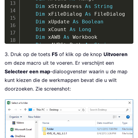
Dim
 xStrAddress 
As
String
Dim
 xFileDialog 
As
 FileDialog

Dim
 xUpdate 
As
Boolean
Dim
 xCount 
As
Long
Dim
 xAWB 
As
 Workbook

Dim
 xAWBStrPath 
As
String
Dim
 xBol 
As
Boolean
3. Druk op de toets
F5
of klik op de knop
Uitvoeren
Set
 xAWB 
=
 ActiveWorkbook

om deze macro uit te voeren. Er verschijnt een
    xAWBStrPath 
=
 xAWB
.
Path 
&
"\"
&
 x
Selecteer een map
-dialoogvenster waarin u de map
On
Error
GoTo
 ErrHandler

kunt kiezen die de werkmappen bevat die u wilt
Set
 xFileDialog 
=
 Application
.
Fil
doorzoeken. Zie screenshot:
    xFileDialog
.
AllowMultiSelect 
=
Fa
    xFileDialog
.
Title 
=
"Select a for
If
 xFileDialog
.
Show 
=
-
1
Then
        xStrPath 
=
 xFileDialog
.
Select
End
If
If
 xStrPath 
=
""
Then
Exit
Sub
    xStrSearch 
=
"KTE"