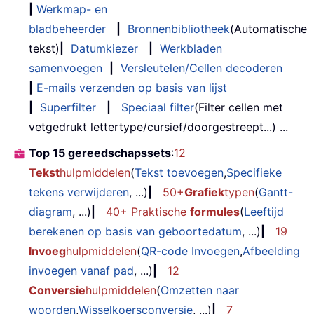
|
Werkmap- en
bladbeheerder
|
Bronnenbibliotheek
(Automatische
tekst)
|
Datumkiezer
|
Werkbladen
samenvoegen
|
Versleutelen/Cellen decoderen
|
E-mails verzenden op basis van lijst
|
Superfilter
|
Speciaal filter
(Filter cellen met
vetgedrukt lettertype/cursief/doorgestreept...) ...
Top 15 gereedschapssets
:
12
Tekst
hulpmiddelen
(
Tekst toevoegen
,
Specifieke
tekens verwijderen
, ...)
|
50+
Grafiek
typen
(
Gantt-
diagram
, ...)
|
40+ Praktische
formules
(
Leeftijd
berekenen op basis van geboortedatum
, ...)
|
19
Invoeg
hulpmiddelen
(
QR-code Invoegen
,
Afbeelding
invoegen vanaf pad
, ...)
|
12
Conversie
hulpmiddelen
(
Omzetten naar
woorden
,
Wisselkoersconversie
, ...)
|
7