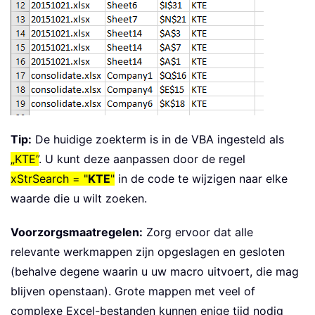
.
Cells
(
xRow
,
.
Cells
(
xRow
,
End
If
Set
 xFound 
=
 xWk
.
Loop
While
 xStrAddres
End
If
Next
If
Not
 xBol 
Then
Tip:
De huidige zoekterm is in de VBA ingesteld als
            xWb
.
Close 
(
False
)
„KTE”
. U kunt deze aanpassen door de regel
End
If
            xStrFile 
=
 Dir

xStrSearch = "
KTE
"
in de code te wijzigen naar elke
Loop
waarde die u wilt zoeken.
.
Columns
(
"A:D"
)
.
EntireColumn
.
End
With
Voorzorgsmaatregelen:
Zorg ervoor dat alle
    MsgBox xCount 
&
" cells have been
relevante werkmappen zijn opgeslagen en gesloten
ExitHandler
:
(behalve degene waarin u uw macro uitvoert, die mag
Set
 xOut 
=
Nothing
blijven openstaan). Grote mappen met veel of
Set
 xWk 
=
Nothing
complexe Excel-bestanden kunnen enige tijd nodig