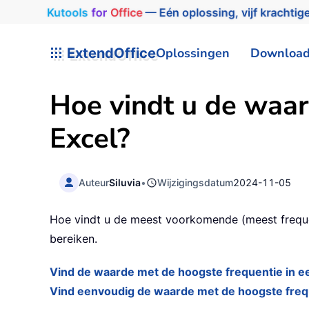
Kutools
for
Office
— Eén oplossing, vijf krachtige
ExtendOffice
Oplossingen
Downloa
Hoe vindt u de waar
Excel?
Auteur
Siluvia
•
Wijzigingsdatum
2024-11-05
Hoe vindt u de meest voorkomende (meest frequent
bereiken.
Vind de waarde met de hoogste frequentie in e
Vind eenvoudig de waarde met de hoogste frequ