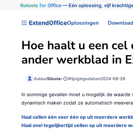
Kutools
for
Office
— Eén oplossing, vijf krachtige
ExtendOffice
Oplossingen
Downloa
Hoe haalt u een cel 
ander werkblad in E
Auteur
Siluvia
•
Wijzigingsdatum
2024-09-26
In sommige gevallen moet u mogelijk de waarde v
dynamisch maken zodat ze automatisch meeverande
Haal cellen één voor één op uit meerdere werk
Haal snel tegelijkertijd cellen op uit meerdere