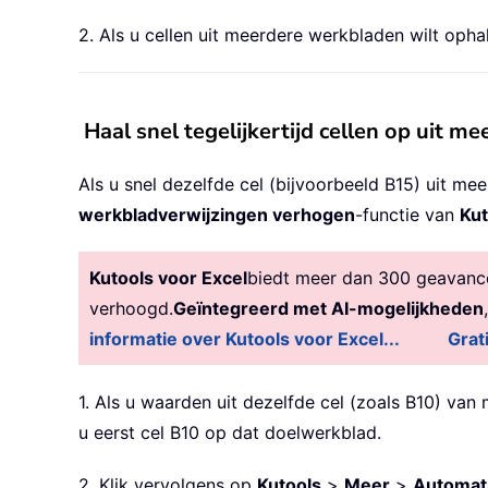
2. Als u cellen uit meerdere werkbladen wilt opha
Haal snel tegelijkertijd cellen op uit 
Als u snel dezelfde cel (bijvoorbeeld B15) uit m
werkbladverwijzingen verhogen
-functie van
Kut
Kutools voor Excel
biedt meer dan 300 geavancee
verhoogd.
Geïntegreerd met AI-mogelijkheden
informatie over Kutools voor Excel...
Grat
1. Als u waarden uit dezelfde cel (zoals B10) va
u eerst cel B10 op dat doelwerkblad.
2. Klik vervolgens op
Kutools
>
Meer
>
Automat