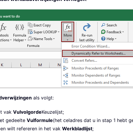
dverwijzingen
als volgt:
et vak
Vulvolgorde
Keuzelijst;
het gedeelte
Vulformule
(het celadres dat u in stap 1 hebt 
n wilt refereren in het vak
Werkbladlijst
;