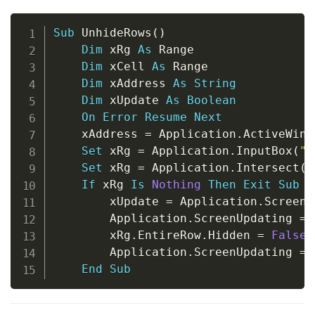
Copy
Sub
 UnhideRows
(
)
Dim
 xRg 
As
 Range

Dim
 xCell 
As
 Range

Dim
 xAddress 
As
String
Dim
 xUpdate 
As
Boolean
On
Error
Resume
Next
	xAddress 
=
 Application
.
ActiveWind
Set
 xRg 
=
 Application
.
InputBox
(
"P
Set
 xRg 
=
 Application
.
Intersect
(
x
If
 xRg 
Is
Nothing
Then
Exit
Sub
		xUpdate 
=
 Application
.
ScreenU
		Application
.
ScreenUpdating 
=
		xRg
.
EntireRow
.
Hidden 
=
False
		Application
.
ScreenUpdating 
=
 
End
Sub