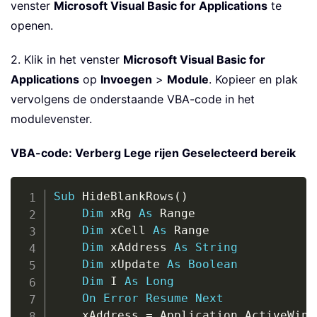
venster
Microsoft Visual Basic for Applications
te
openen.
2. Klik in het venster
Microsoft Visual Basic for
Applications
op
Invoegen
>
Module
. Kopieer en plak
vervolgens de onderstaande VBA-code in het
modulevenster.
VBA-code: Verberg Lege rijen Geselecteerd bereik
Copy
Sub
 HideBlankRows
(
)
Dim
 xRg 
As
 Range

Dim
 xCell 
As
 Range

Dim
 xAddress 
As
String
Dim
 xUpdate 
As
Boolean
Dim
 I 
As
Long
On
Error
Resume
Next
	xAddress 
=
 Application
.
ActiveWind