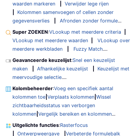
waarden markeren
|
Verwijder lege rijen
|
Kolommen samenvoegen of cellen zonder
gegevensverlies
|
Afronden zonder formule
...
Super ZOEKEN
:
VLookup met meerdere criteria
|
VLookup met meerdere waarden
|
VLookup over
meerdere werkbladen
|
Fuzzy Match
....
Geavanceerde keuzelijst
:
Snel een keuzelijst
maken
|
Afhankelijke keuzelijst
|
Keuzelijst met
meervoudige selectie
....
Kolombeheerder
:
Voeg een specifiek aantal
kolommen toe
|
Verplaats kolommen
|
Wissel
zichtbaarheidsstatus van verborgen
kolommen
|
Vergelijk bereiken en kolommen
...
Uitgelichte functies
:
Rasterfocus
|
Ontwerpweergave
|
Verbeterde formulebalk