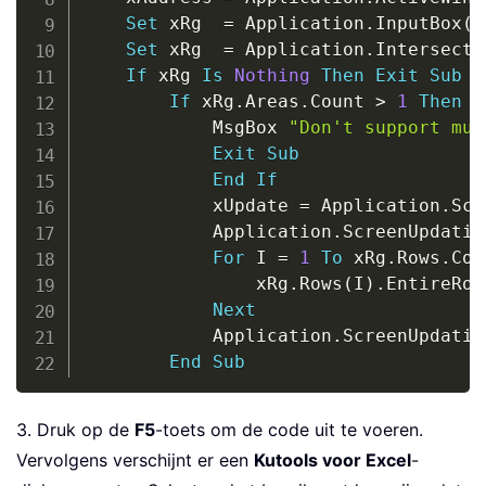
Set
 xRg  
=
 Application
.
InputBox
(
"
Set
 xRg  
=
 Application
.
Intersect
(
If
 xRg 
Is
Nothing
Then
Exit
Sub
If
 xRg
.
Areas
.
Count 
>
1
Then
			MsgBox 
"Don't support mul
Exit
Sub
End
If
			xUpdate 
=
 Application
.
Scr
			Application
.
ScreenUpdatin
For
 I 
=
1
To
 xRg
.
Rows
.
Cou
				xRg
.
Rows
(
I
)
.
EntireRow
Next
			Application
.
ScreenUpdatin
End
Sub
3. Druk op de
F5
-toets om de code uit te voeren.
Vervolgens verschijnt er een
Kutools voor Excel
-