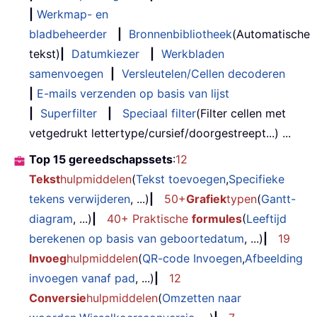
|
Werkmap- en
bladbeheerder
|
Bronnenbibliotheek
(Automatische
tekst)
|
Datumkiezer
|
Werkbladen
samenvoegen
|
Versleutelen/Cellen decoderen
|
E-mails verzenden op basis van lijst
|
Superfilter
|
Speciaal filter
(Filter cellen met
vetgedrukt lettertype/cursief/doorgestreept...) ...
Top 15 gereedschapssets
:
12
Tekst
hulpmiddelen
(
Tekst toevoegen
,
Specifieke
tekens verwijderen
, ...)
|
50+
Grafiek
typen
(
Gantt-
diagram
, ...)
|
40+ Praktische
formules
(
Leeftijd
berekenen op basis van geboortedatum
, ...)
|
19
Invoeg
hulpmiddelen
(
QR-code Invoegen
,
Afbeelding
invoegen vanaf pad
, ...)
|
12
Conversie
hulpmiddelen
(
Omzetten naar