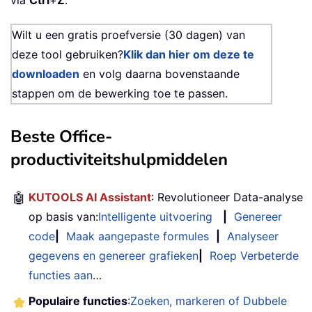
via
Ctrl
+
Z
.
Wilt u een gratis proefversie (30 dagen) van
deze tool gebruiken?
Klik dan hier om deze te
downloaden
en volg daarna bovenstaande
stappen om de bewerking toe te passen.
Beste Office-
productiviteitshulpmiddelen
🤖
KUTOOLS AI Assistant
: Revolutioneer Data-analyse
op basis van:
Intelligente uitvoering
|
Genereer
code
|
Maak aangepaste formules
|
Analyseer
gegevens en genereer grafieken
|
Roep Verbeterde
functies aan
…
Populaire functies
:
Zoeken, markeren of Dubbele