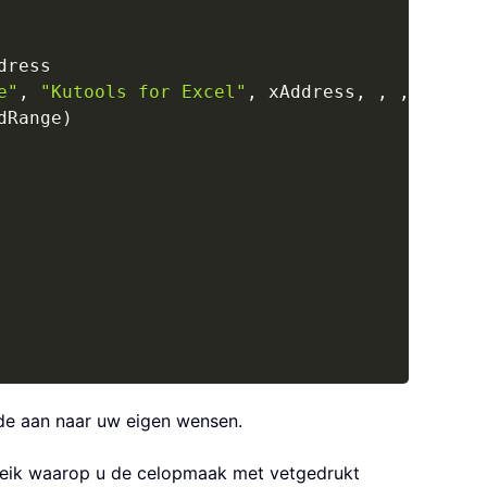
dress

e"
,
"Kutools for Excel"
,
 xAddress
,
,
,
,
,
8
)
dRange
)
de aan naar uw eigen wensen.
eik waarop u de celopmaak met vetgedrukt