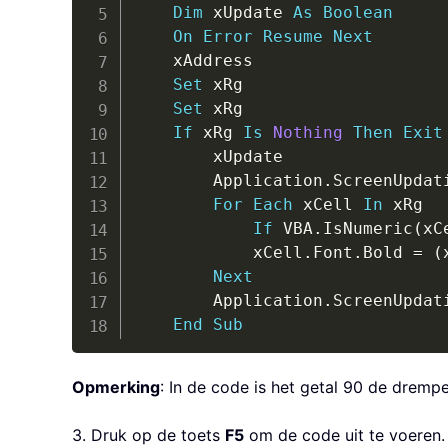
Dim
 xUpdate 
As
Boolean
On
Error
Resume
Next
	xAddress                   
Set
 xRg                    
Set
 xRg                    
If
 xRg 
Is
Nothing
Then
Exit
		xUpdate                
		Application
.
ScreenUpdat
For
Each
 xCell 
In
 xRg

If
 VBA
.
IsNumeric
(
xC
			xCell
.
Font
.
Bold 
=
(
Next
		Application
.
ScreenUpdat
End
Sub
Opmerking
: In de code is het getal 90 de drem
3. Druk op de toets
F5
om de code uit te voeren. 