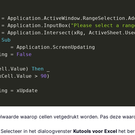
 
=
 Application
.
ActiveWindow
.
RangeSelection
.
Ad
 
=
 Application
.
InputBox
(
"Please select a rang
 
=
 Application
.
Intersect
(
xRg
,
 ActiveSheet
.
Use
Sub
    
=
 Application
.
ScreenUpdating

ing 
=
False
ell
.
Value
)
Then
_
xCell
.
Value 
>
90
)
ing 
=
 xUpdate

pelwaarde waarop cellen vetgedrukt worden. Pas deze waar
Selecteer in het dialoogvenster
Kutools voor Excel
het ber