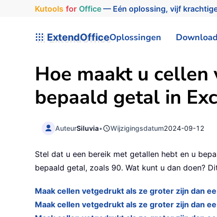
Kutools
for
Office
— Eén oplossing, vijf krachtige
ExtendOffice
Oplossingen
Downloa
Hoe maakt u cellen 
bepaald getal in Exc
Auteur
Siluvia
•
Wijzigingsdatum
2024-09-12
Stel dat u een bereik met getallen hebt en u bep
bepaald getal, zoals 90. Wat kunt u dan doen? Dit 
Maak cellen vetgedrukt als ze groter zijn dan 
Maak cellen vetgedrukt als ze groter zijn dan 