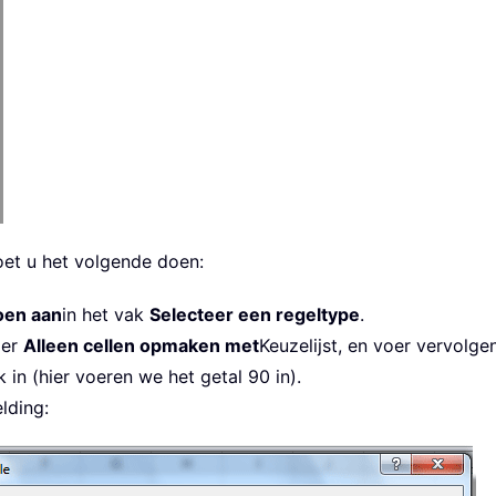
et u het volgende doen:
oen aan
in het vak
Selecteer een regeltype
.
der
Alleen cellen opmaken met
Keuzelijst, en voer vervolge
in (hier voeren we het getal 90 in).
lding: