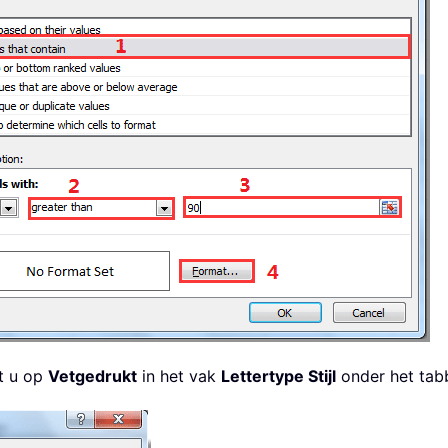
t u op
Vetgedrukt
in het vak
Lettertype Stijl
onder het tab