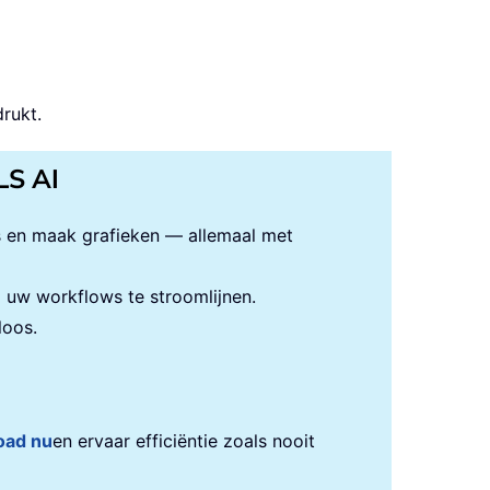
rukt.
LS AI
s en maak grafieken — allemaal met
uw workflows te stroomlijnen.
loos.
oad nu
en ervaar efficiëntie zoals nooit