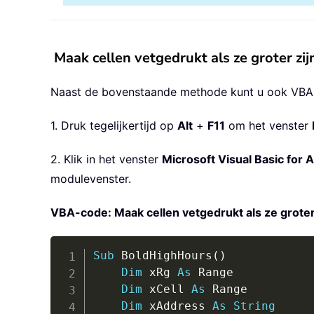
Maak cellen vetgedrukt als ze groter z
Naast de bovenstaande methode kunt u ook VBA-c
1. Druk tegelijkertijd op
Alt
+
F11
om het venster
2. Klik in het venster
Microsoft Visual Basic for A
modulevenster.
VBA-code: Maak cellen vetgedrukt als ze groter
Sub
 BoldHighHours
(
)
Dim
 xRg 
As
 Range

Dim
 xCell 
As
 Range

Dim
 xAddress 
As
String