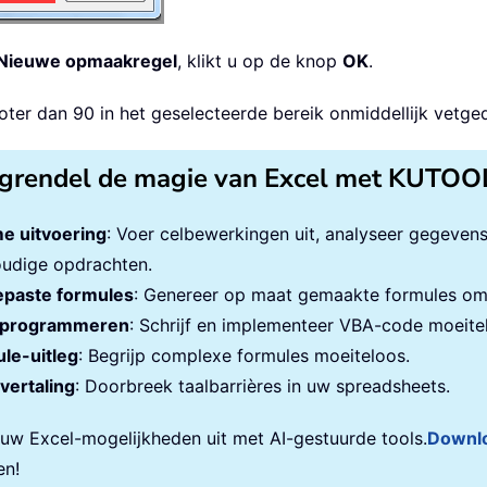
Nieuwe opmaakregel
, klikt u op de knop
OK
.
ter dan 90 in het geselecteerde bereik onmiddellijk vetged
grendel de magie van Excel met KUTOO
e uitvoering
: Voer celbewerkingen uit, analyseer gegeven
udige opdrachten.
paste formules
: Genereer op maat gemaakte formules om 
programmeren
: Schrijf en implementeer VBA-code moeite
le-uitleg
: Begrijp complexe formules moeiteloos.
vertaling
: Doorbreek taalbarrières in uw spreadsheets.
 uw Excel-mogelijkheden uit met AI-gestuurde tools.
Downl
en!