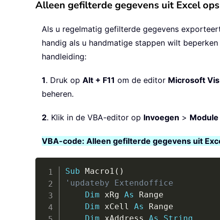
Alleen gefilterde gegevens uit Excel 
Als u regelmatig gefilterde gegevens exporteert
handig als u handmatige stappen wilt beperken 
handleiding:
1
. Druk op
Alt + F11
om de editor
Microsoft Vis
beheren.
2
. Klik in de VBA-editor op
Invoegen
>
Module
VBA-code: Alleen gefilterde gegevens uit Ex
Sub
 Macro1
(
)
'updateby Extendoffice
Dim
 xRg 
As
 Range

Dim
 xCell 
As
 Range

Dim
 xAddress 
As
String