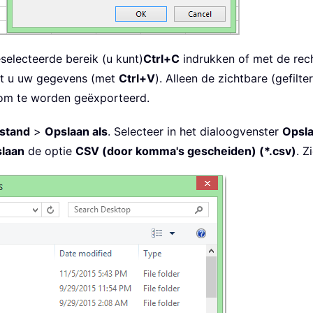
eselecteerde bereik (u kunt)
Ctrl+C
indrukken of met de rec
kt u uw gegevens (met
Ctrl+V
). Alleen de zichtbare (gefilt
r om te worden geëxporteerd.
stand
>
Opslaan als
. Selecteer in het dialoogvenster
Opsla
laan
de optie
CSV (door komma's gescheiden) (*.csv)
. Z