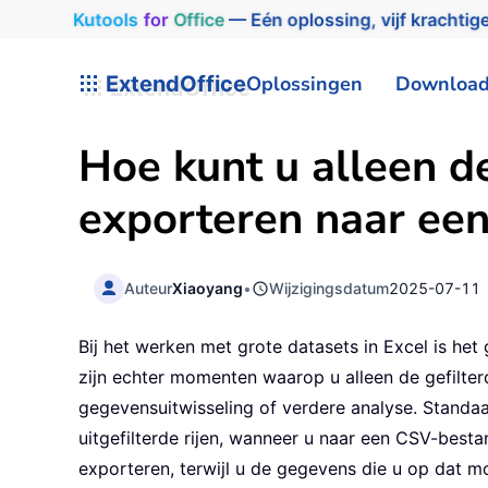
Kutools
for
Office
— Eén oplossing, vijf krachtige
ExtendOffice
Oplossingen
Downloa
Hoe kunt u alleen de
exporteren naar ee
Auteur
Xiaoyang
•
Wijzigingsdatum
2025-07-11
Bij het werken met grote datasets in Excel is het
zijn echter momenten waarop u alleen de gefilter
gegevensuitwisseling of verdere analyse. Standa
uitgefilterde rijen, wanneer u naar een CSV-bestan
exporteren, terwijl u de gegevens die u op dat m