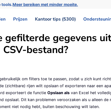
 tools.
Meer bereiken met minder moeite.
den
Prijzen
Kantoor tips (5300)
Ondersteuni
 gefilterde gegevens ui
n CSV-bestand?
 gebruikelijk om filters toe te passen, zodat u zich kunt ri
de (zichtbare) rijen wilt opslaan of exporteren naar een 
ard exporteert de functie
Opslaan als
van Excel het volledi
d opslaat. Dit kan problemen veroorzaken als u alleen de re
oment niet nodig hebt, buiten beschouwing wilt laten.