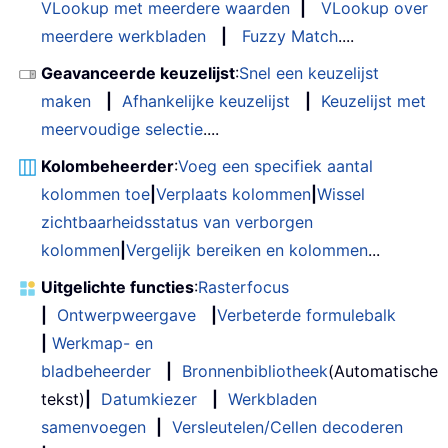
VLookup met meerdere waarden
|
VLookup over
meerdere werkbladen
|
Fuzzy Match
....
Geavanceerde keuzelijst
:
Snel een keuzelijst
maken
|
Afhankelijke keuzelijst
|
Keuzelijst met
meervoudige selectie
....
Kolombeheerder
:
Voeg een specifiek aantal
kolommen toe
|
Verplaats kolommen
|
Wissel
zichtbaarheidsstatus van verborgen
kolommen
|
Vergelijk bereiken en kolommen
...
Uitgelichte functies
:
Rasterfocus
|
Ontwerpweergave
|
Verbeterde formulebalk
|
Werkmap- en
bladbeheerder
|
Bronnenbibliotheek
(Automatische
tekst)
|
Datumkiezer
|
Werkbladen
samenvoegen
|
Versleutelen/Cellen decoderen