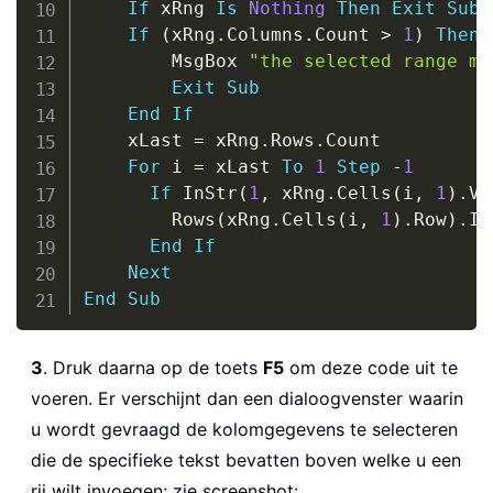
If
 xRng 
Is
Nothing
Then
Exit
Sub
If
(
xRng
.
Columns
.
Count 
>
1
)
Then
        MsgBox 
"the selected range mu
Exit
Sub
End
If
    xLast 
=
 xRng
.
Rows
.
Count

For
 i 
=
 xLast 
To
1
Step
-
1
If
 InStr
(
1
,
 xRng
.
Cells
(
i
,
1
)
.
Va
        Rows
(
xRng
.
Cells
(
i
,
1
)
.
Row
)
.
In
End
If
Next
End
Sub
3
. Druk daarna op de toets
F5
om deze code uit te
voeren. Er verschijnt dan een dialoogvenster waarin
u wordt gevraagd de kolomgegevens te selecteren
die de specifieke tekst bevatten boven welke u een
rij wilt invoegen; zie screenshot: