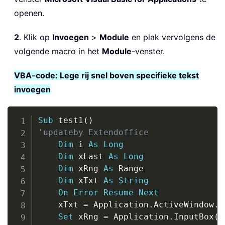
openen.
2
. Klik op
Invoegen
>
Module
en plak vervolgens de
volgende macro in het
Module
-venster.
VBA-code: Lege rij snel boven specifieke tekst
invoegen
Copy
Sub
 test1
(
)
'updateby Extendoffice
Dim
 i 
As
Long
Dim
 xLast 
As
Long
Dim
 xRng 
As
 Range

Dim
 xTxt 
As
String
On
Error
Resume
Next
    xTxt 
=
 Application
.
ActiveWindow
.
R
Set
 xRng 
=
 Application
.
InputBox
(
"