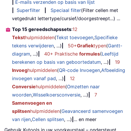
|
E-mails verzenden op basis van lijst
|
Superfilter
|
Speciaal filter
(Filter cellen met
vetgedrukt lettertype/cursief/doorgestreept...) ...
Top 15 gereedschapssets
:
12
Tekst
hulpmiddelen
(
Tekst toevoegen
,
Specifieke
tekens verwijderen
, ...)
|
50+
Grafiek
typen
(
Gantt-
diagram
, ...)
|
40+ Praktische
formules
(
Leeftijd
berekenen op basis van geboortedatum
, ...)
|
19
Invoeg
hulpmiddelen
(
QR-code Invoegen
,
Afbeelding
invoegen vanaf pad
, ...)
|
12
Conversie
hulpmiddelen
(
Omzetten naar
woorden
,
Wisselkoersconversie
, ...)
|
7
Samenvoegen en
splitsen
hulpmiddelen
(
Geavanceerd samenvoegen
van rijen
,
Cellen splitsen
, ...)
|
... en meer
Gebruik Kutools in uw voorkeurstaal – ondersteunt