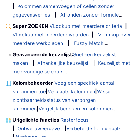
|
Kolommen samenvoegen of cellen zonder
gegevensverlies
|
Afronden zonder formule
...
Super ZOEKEN
:
VLookup met meerdere criteria
|
VLookup met meerdere waarden
|
VLookup over
meerdere werkbladen
|
Fuzzy Match
....
Geavanceerde keuzelijst
:
Snel een keuzelijst
maken
|
Afhankelijke keuzelijst
|
Keuzelijst met
meervoudige selectie
....
Kolombeheerder
:
Voeg een specifiek aantal
kolommen toe
|
Verplaats kolommen
|
Wissel
zichtbaarheidsstatus van verborgen
kolommen
|
Vergelijk bereiken en kolommen
...
Uitgelichte functies
:
Rasterfocus
|
Ontwerpweergave
|
Verbeterde formulebalk