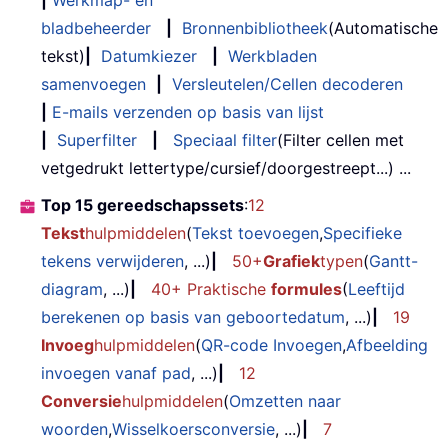
|
Werkmap- en
bladbeheerder
|
Bronnenbibliotheek
(Automatische
tekst)
|
Datumkiezer
|
Werkbladen
samenvoegen
|
Versleutelen/Cellen decoderen
|
E-mails verzenden op basis van lijst
|
Superfilter
|
Speciaal filter
(Filter cellen met
vetgedrukt lettertype/cursief/doorgestreept...) ...
Top 15 gereedschapssets
:
12
Tekst
hulpmiddelen
(
Tekst toevoegen
,
Specifieke
tekens verwijderen
, ...)
|
50+
Grafiek
typen
(
Gantt-
diagram
, ...)
|
40+ Praktische
formules
(
Leeftijd
berekenen op basis van geboortedatum
, ...)
|
19
Invoeg
hulpmiddelen
(
QR-code Invoegen
,
Afbeelding
invoegen vanaf pad
, ...)
|
12
Conversie
hulpmiddelen
(
Omzetten naar
woorden
,
Wisselkoersconversie
, ...)
|
7