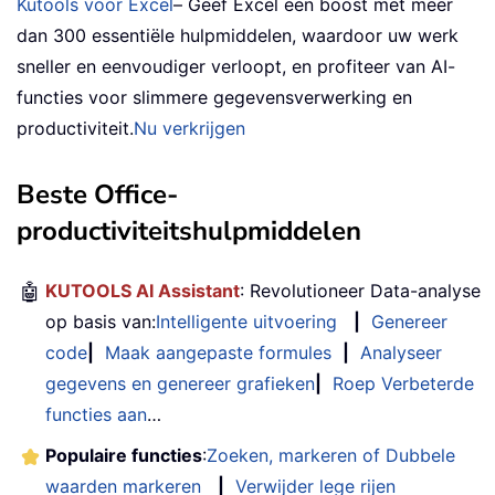
Kutools voor Excel
– Geef Excel een boost met meer
dan 300 essentiële hulpmiddelen, waardoor uw werk
sneller en eenvoudiger verloopt, en profiteer van AI-
functies voor slimmere gegevensverwerking en
productiviteit.
Nu verkrijgen
Beste Office-
productiviteitshulpmiddelen
🤖
KUTOOLS AI Assistant
: Revolutioneer Data-analyse
op basis van:
Intelligente uitvoering
|
Genereer
code
|
Maak aangepaste formules
|
Analyseer
gegevens en genereer grafieken
|
Roep Verbeterde
functies aan
…
Populaire functies
:
Zoeken, markeren of Dubbele
waarden markeren
|
Verwijder lege rijen