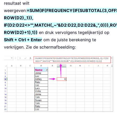
resultaat wilt
weergeven:
=SUM(IF(FREQUENCY(IF(SUBTOTAL(3,OFF
ROW(D2),,1)),
IF(D2:D22<>"",MATCH(„~"&D2:D22,D2:D22&„",0))),R
ROW(D2)+1),1))
en druk vervolgens tegelijkertijd op
Shift + Ctrl + Enter
om de juiste berekening te
verkrijgen. Zie de schermafbeelding: