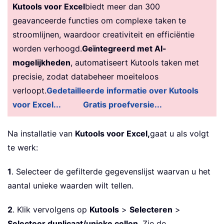
Kutools voor Excel
biedt meer dan 300
geavanceerde functies om complexe taken te
stroomlijnen, waardoor creativiteit en efficiëntie
worden verhoogd.
Geïntegreerd met AI-
mogelijkheden
, automatiseert Kutools taken met
precisie, zodat databeheer moeiteloos
verloopt.
Gedetailleerde informatie over Kutools
voor Excel...
Gratis proefversie...
Na installatie van
Kutools voor Excel,
gaat u als volgt
te werk:
1
. Selecteer de gefilterde gegevenslijst waarvan u het
aantal unieke waarden wilt tellen.
2
. Klik vervolgens op
Kutools
>
Selecteren
>
Selecteer duplicaat/unieke cellen
. Zie de