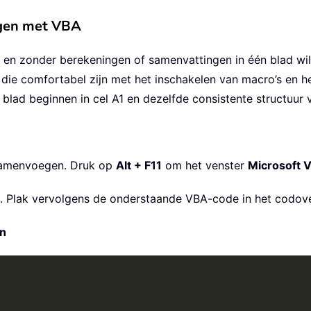
gen met VBA
l en zonder berekeningen of samenvattingen in één blad w
 die comfortabel zijn met het inschakelen van macro’s en h
lad beginnen in cel A1 en dezelfde consistente structuur 
 samenvoegen. Druk op
Alt + F11
om het venster
Microsoft V
. Plak vervolgens de onderstaande VBA-code in het codove
en