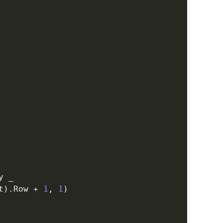
y 
_
t
)
.
Row 
+
1
,
1
)