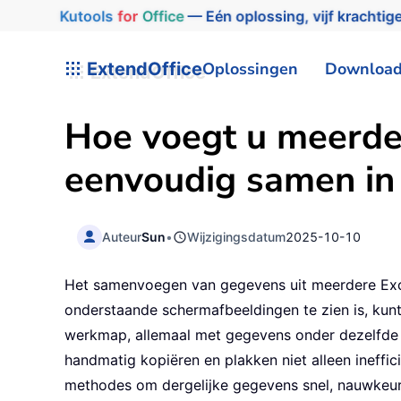
Kutools
for
Office
— Eén oplossing, vijf krachtige
ExtendOffice
Oplossingen
Downloa
Hoe voegt u meerde
eenvoudig samen in
Auteur
Sun
•
Wijzigingsdatum
2025-10-10
Het samenvoegen van gegevens uit meerdere Exce
onderstaande schermafbeeldingen te zien is, kun
werkmap, allemaal met gegevens onder dezelfde ko
handmatig kopiëren en plakken niet alleen ineffic
methodes om dergelijke gegevens snel, nauwkeuri