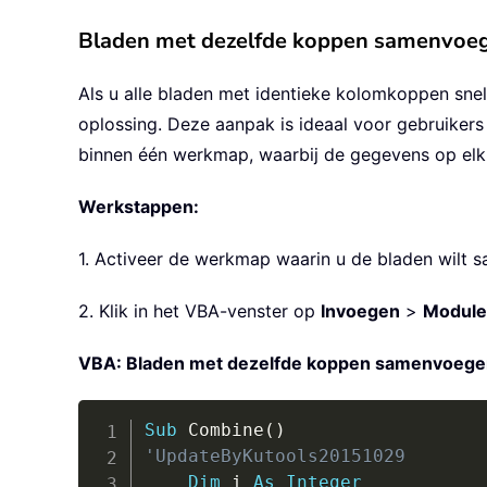
Bladen met dezelfde koppen samenvoe
Als u alle bladen met identieke kolomkoppen sne
oplossing. Deze aanpak is ideaal voor gebruikers
binnen één werkmap, waarbij de gegevens op elk b
Werkstappen:
1. Activeer de werkmap waarin u de bladen wilt
2. Klik in het VBA-venster op
Invoegen
>
Module
VBA: Bladen met dezelfde koppen samenvoeg
Sub
 Combine
(
)
'UpdateByKutools20151029
Dim
 i 
As
Integer