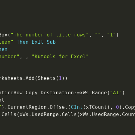
Box
(
"The number of title rows"
,
""
,
"1"
)
lean"
Then
Exit
Sub
hen
number"
,
,
"Kutools for Excel"
rksheets
.
Add
(
Sheets
(
1
)
)
ntireRow
.
Copy Destination
:
=
xWs
.
Range
(
"A1"
)
t

"
)
.
CurrentRegion
.
Offset
(
CInt
(
xTCount
)
,
0
)
.
Cop
.
Cells
(
xWs
.
UsedRange
.
Cells
(
xWs
.
UsedRange
.
Coun