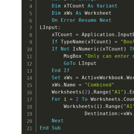
Dim
 xTCount 
As
Variant
Dim
 xWs 
As
 Worksheet

On
Error
Resume
Next
LInput
:
    xTCount 
=
 Application
.
Input
If
 TypeName
(
xTCount
)
=
"Boo
If
Not
 IsNumeric
(
xTCount
)
T
        MsgBox 
"Only can enter 
GoTo
 LInput

End
If
Set
 xWs 
=
 ActiveWorkbook
.
Wo
    xWs
.
Name 
=
"Combined"
    Worksheets
(
2
)
.
Range
(
"A1"
)
.
E
For
 i 
=
2
To
 Worksheets
.
Coun
        Worksheets
(
i
)
.
Range
(
"A1
               Destination
:
=
xWs
Next
End
Sub